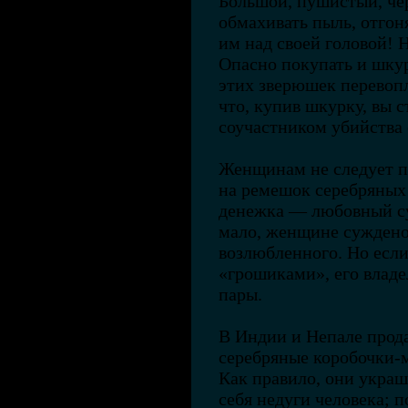
Большой, пушистый, че
обмахивать пыль, отгоня
им над своей головой! 
Опасно покупать и шкур
этих зверюшек перевоп
что, купив шкурку, вы 
соучастником убийства 
Женщинам не следует п
на ремешок серебряных
денежка — любовный су
мало, женщине суждено 
возлюбленного. Но есл
«грошиками», его владе
пары.
В Индии и Непале прод
серебряные коробочки-
Как правило, они укра
себя недуги человека;