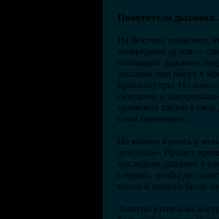
Похитители дыхания..
На Востоке полагают, ч
зловредных духов — си
похищают дыхание люд
дыхание они несут в мо
Брахмапутры. Но ламы-
сингдомо и замуровыва
привезете такую в свой 
сами понимаете…
Но можно купить у мон
демоном». Придет время
последнее дыхание у сво
следить, чтобы до самог
вдохи и выдохи были з
Занятно купить на вост