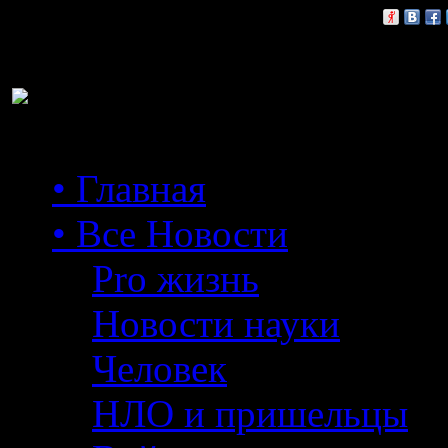
Расскажи друзьям:
• Главная
• Все Новости
Pro жизнь
Новости науки
Человек
НЛО и пришельцы