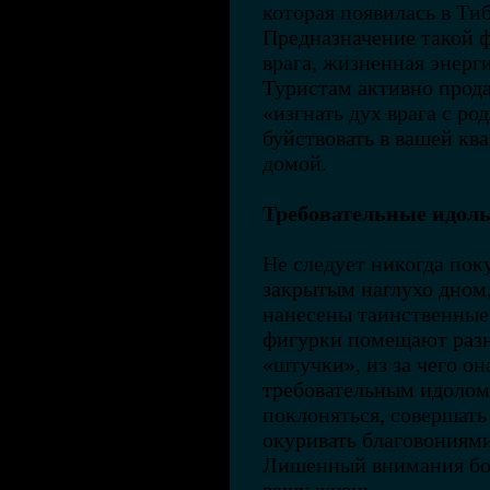
которая появилась в Тиб
Предназначение такой 
врага, жизненная энерги
Туристам активно прода
«изгнать дух врага с ро
буйствовать в вашей кв
домой.
Требовательные идолы, 
Не следует никогда пок
закрытым наглухо дном,
нанесены таинственные
фигурки помещают разн
«штучки», из за чего он
требовательным идолом,
поклоняться, совершат
окуривать благовониям
Лишенный внимания бо