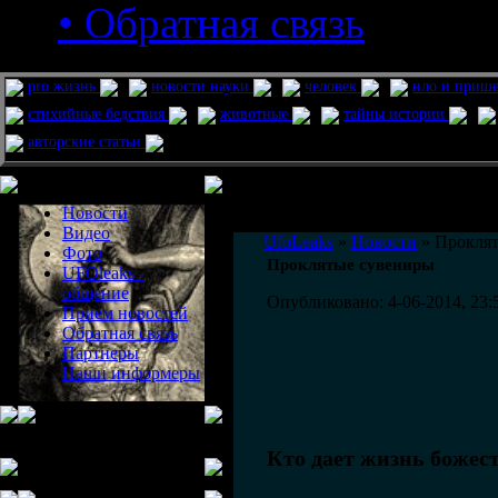
• Обратная связь
pro жизнь
новости науки
человек
нло и приш
стихийные бедствия
животные
тайны истории
авторские статьи
Меню сайта
Информация
Комментировать статьи на сайте 
Новости
публикации.
Видео
UfoLeaks
»
Новости
» Прокля
Фото
Проклятые сувениры
UFOleaks -
общение
Опубликовано: 4-06-2014, 23:
Прием новостей
Обратная связь
Партнеры
Наши информеры
Кто дает жизнь божеств