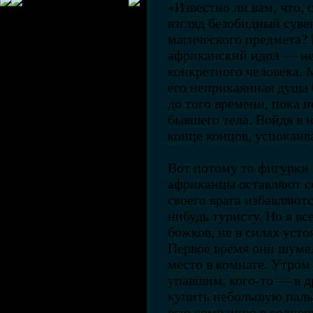
«Известно ли вам, что,
взгляд безобидный суве
магического предмета?
африканский идол — не
конкретного человека.
его неприкаянная душа б
до того времени, пока 
бывшего тела. Войдя в н
конце концов, успокаив
Вот потому то фигурки
африканцы оставляют се
своего врага избавляютс
нибудь туристу. Но я в
божков, не в силах уст
Первое время они шумел
место в комнате. Утром
упавшим, кого-то — в 
купить небольшую пальм
всю компанию в солнеч