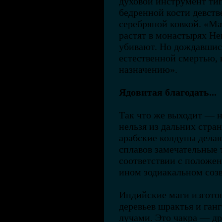
духовой инструмент тип
бедренной кости девств
серебряной ковкой. «Ма
растят в монастырях Неп
убивают. Но дождавшись
естественной смертью, 
назначению».
Ядовитая благодать...
Так что же выходит — н
нельзя из дальних стра
арабские колдуны делаю
сплавов замечательные 
соответствии с положе
ином зодиакальном созв
Индийские маги изгото
деревьев шрактья и ган
лучами. Это чакра — д