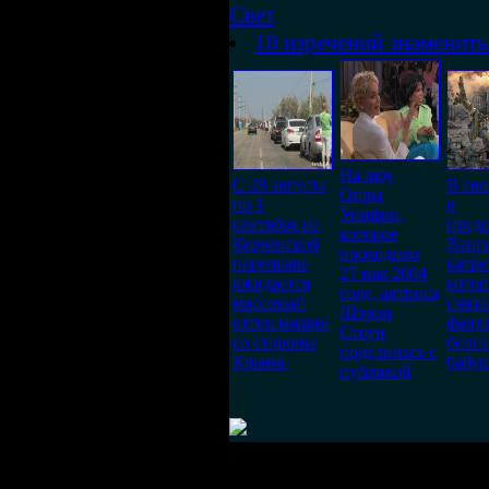
Свет
10 изречений знаменит
На шоу
С 28 августа
В сво
Опры
по 1
в
Уинфри,
сентября на
предс
которое
Керченской
Ванг
проходило
переправе
катре
27 мая 2004
ожидается
котор
года, актриса
массовый
счит
Шэрон
отток машин
фант
Стоун
со стороны
болга
поделилась с
Крыма.
бабу
публикой