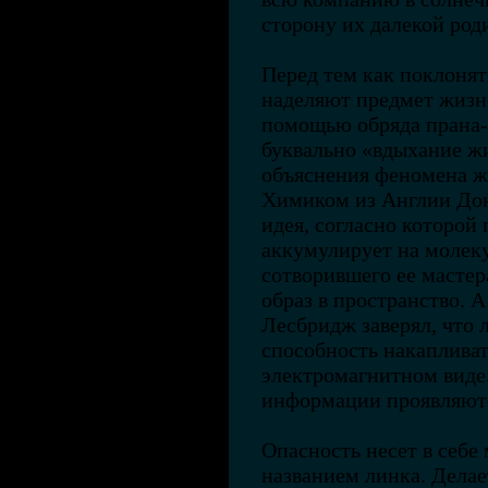
сторону их далекой род
Перед тем как поклонят
наделяют предмет жизне
помощью обряда прана-
буквально «вдыхание жи
объяснения феномена ж
Химиком из Англии До
идея, согласно которой
аккумулирует на молек
сотворившего ее мастер
образ в пространство. 
Лесбридж заверял, что 
способность накаплива
электромагнитном виде
информации проявляются
Опасность несет в себе
названием линка. Делае