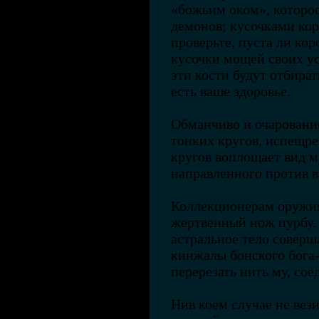
«божьим оком», которое
демонов; кусочками кор
проверьте, пуста ли ко
кусочки мощей своих ус
эти кости будут отбира
есть ваше здоровье.
Обманчиво и очарование
тонких кругов, испещр
кругов воплощает вид м
направленного против в
Коллекционерам оружия
жертвенный нож пурбу. 
астральное тело соверш
кинжалы бонского бога
перерезать нить му, со
Нив коем случае не вез