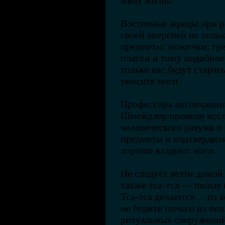
вашу жизнь.
Восточные жрецы при р
своей энергией не толь
предметы: ножички, гре
платки и тому подобное
только вас будут старат
уносите ноги.
Профессора англичанин
Шмейдлер провели иссл
человеческого разума и
предметы и подтвердил
хорошо владеют маги.
Не следует везти домо
также тса-тса — полые 
Тса-тса делаются… из к
не берите ничего из пе
ритуальных сооружени