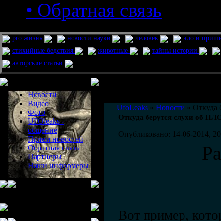
• Обратная связь
pro жизнь
новости науки
человек
нло и приш
стихийные бедствия
животные
тайны истории
авторские статьи
Меню сайта
Информация
Комментировать статьи на сайте 
Новости
публикации.
Видео
UfoLeaks
»
Новости
» Откуда 
Фото
Откуда берутся слухи об НЛ
UFOleaks -
общение
Опубликовано: 14-06-2014, 20
Прием новостей
Р
Обратная связь
Партнеры
Наши информеры
Вот пример, кото