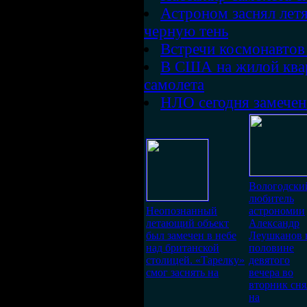
Астроном заснял ле
черную тень
Встречи космонавто
В США на жилой квар
самолета
НЛО сегодня замечен
Вологодски
любитель
Неопознанный
астрономии
летающий объект
Александр
был замечен в небе
Леушканов 
над британской
половине
столицей. «Тарелку»
девятого
смог заснять на
вечера во
вторник сня
на