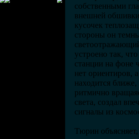
собственными гла
внешней обшивки 
кусочек теплозащ
стороны он темны
светоотражающий
устроено так, чт
станции на фоне 
нет ориентиров, 
находится ближе, 
ритмично вращаяс
света, создал впе
сигналы из космо
Тюрин объясняет,