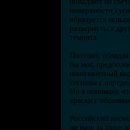
попадают на све
поверхности кусо
образуется вспыш
развернуться друг
темнота.
Поэтому, обладая
бы мог, предполо
инопланетный кор
сигналы с опреде
Но я понимаю, чт
краски с обшивк
Российский космо
ни разу за свою ж