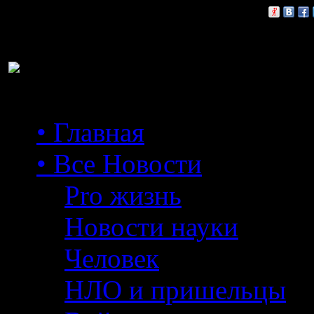
Расскажи друзьям:
• Главная
• Все Новости
Pro жизнь
Новости науки
Человек
НЛО и пришельцы