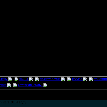
ельцы
война
планета земля
космос
стихийн
ления
авторские статьи
возможно только в течении
30
дней со дня публикации.
ние в 2014 году