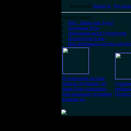
Категория
:
Новости
/
Pro жиз
Читайте также:
BBC. Зачем нам Луна?
Огромная Луна
Лебединая песня суперлуния
Полнолуние 6 мая
Пик метеорного потока придет
В солнечной системе
немало спутников, но
Странн
наша Луна уникальна.
наблюда
Она оказывает огромное
Гигантск
влияние на