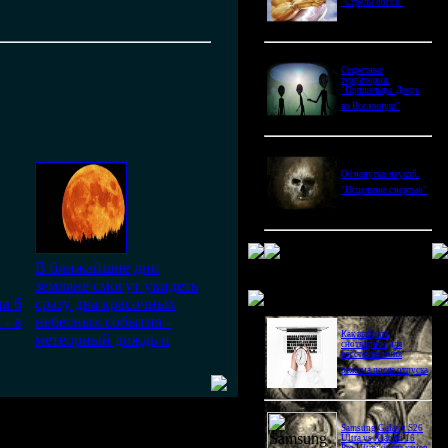
"Стрелы богов"
Секретные
территории.
"Пришельцы. Дверь
во Вселенную"
Обманутые наукой.
"Исцеление смертью"
В ближайшие дни
земляне смогут увидеть
Новое в блогах
а 6
сразу два красочных
 - в
небесных события -
Как выбрать
метеорный дождь и
снотворное для
восстановления
режима после отпуска
Samsung Galaxy S26
Ultra vs Xiaomi 16