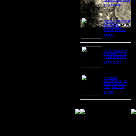
Pro Ultra: битва камер
и ИИ-функций
Ремонт перфораторов
и сварочных
аппаратов: как
выбрать сервис без
лишнего
Размер или чистота
бриллианта: на чем
сделать акцент при
выборе кольца
Российский
балансировщик для
отказоустойчивых
ИТ-сервисов: как
оценить