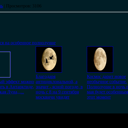
нь
|
Просмотров
: 3106
ся на особенное полнолуние
Благодаря
Космос дарит новое
ый эффект можно
антициклональной, а
необычное событие.
ть в Антарктиде,
значит - ясной погоде, в
Полнолуние в ночь н
ая Луна,,,...
ночь с 8 на 9 сентября
мая будет особенным
москвичи увидят
этот момент