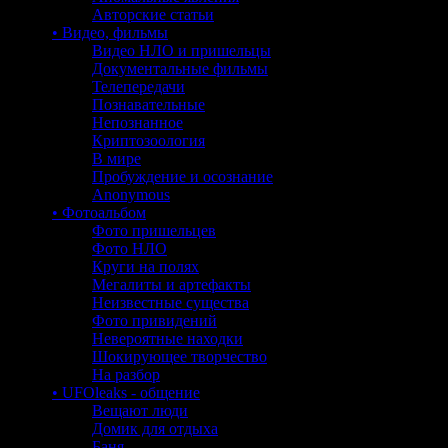
Авторские статьи
• Видео, фильмы
Видео НЛО и пришельцы
Документальные фильмы
Телепередачи
Познавательные
Непознанное
Криптозоология
В мире
Пробуждение и осознание
Anonymous
• Фотоальбом
Фото пришельцев
Фото НЛО
Круги на полях
Мегалиты и артефакты
Неизвестные существа
Фото привидений
Невероятные находки
Шокирующее творчество
На разбор
• UFOleaks - общение
Вещают люди
Домик для отдыха
Баня