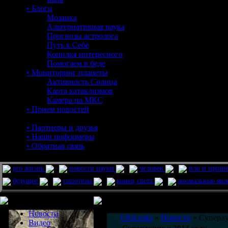
• Блоги
Мозаика
Альтернативная наука
Прогнозы астролога
Путь к Себе
Копилка интересного
Помогаем в беде
• Мониторинг планеты
Активность Солнца
Карта катаклизмов
Камера на МКС
• Прием новостей
• Партнеры и друзья
• Наши информеры
• Обратная связь
pro жизнь
новости науки
человек
нло и приш
будущее
гипотезы
конец света
аномальные яв
Меню сайта
Информация
Комментировать статьи на сайте 
Новости
UfoLeaks
»
Новости
» Суперлу
Видео