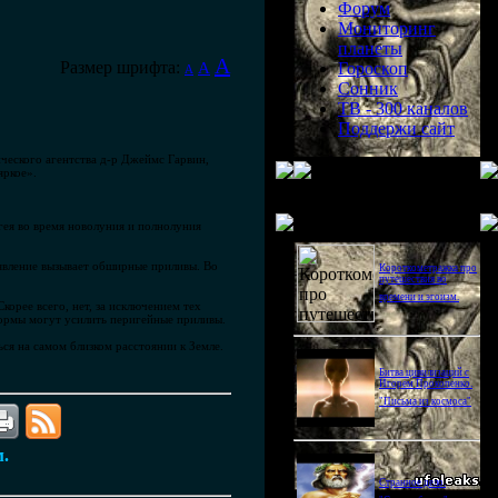
Форум
Мониторинг
планеты
A
Размер шрифта:
A
Гороскоп
A
Сонник
ТВ - 300 каналов
Поддержи сайт
ического агентства д-р Джеймс Гарвин,
яркое».
Последнее видео
гея во время новолуния и полнолуния
 явление вызывает обширные приливы. Во
Короткометражка про
путешествия во
времени и эгоизм.
орее всего, нет, за исключением тех
тормы могут усилить перигейные приливы.
ся на самом близком расстоянии к Земле.
Битва цивилизаций с
Игорем Прокопенко.
"Письма из космоса"
м.
Странное дело.