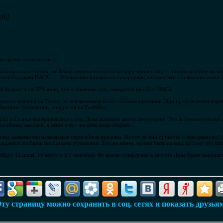
:02
во время полнолуния.
азница в расстоянии от Земли отличается всего на пару процентов, — пишет на сайте косм
ётов Годдарта НАСА. — Это явление называется суперлуние, потому что это явление очень 
% больше и на 30% ярче, чем в обычные дни, говорится на сайте НАСА.
аметного влияния на Землю, за исключением более сильных приливов. При прохождении пери
обычном суперлунии, говорится на EarthSky.
уна и Солнце выстраиваются в ряд, Луна занимает место посередине. Это астрономическое
особенно высокой, а затем в тот же день вода спадает».
вы, вызывая так называемые перигейные приливы. Могут ли они привести к наводнениям? Ск
вождается особыми погодными условиями. Тем не менее, нужно быть начеку, потому что ш
дут 12 июля, 10 августа и 9 сентября. Во время суперлуния в августе Луна будет находить
ту страницу можно сохранить в соц. сетях и показать друзья