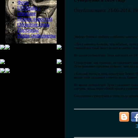
Суперлуние в 2014 году
Фото
UFOleaks -
Опубликовано: 23-06-2014, 19
общение
Прием новостей
Обратная связь
Партнеры
Наши информеры
Эффект близкой орбиты особенно заметен 
«Луна кажется больше, чем обычно, хотя р
главный научный консультант в центре пол
Во время суперлуния Луна выглядит на 14
Суперлуние, как правило, не оказывает з
Луна вызывает приливы сильнее, чем при 
«Каждый месяц в день новолуния Земля, Л
время этих приливов отметка воды бывает 
Во время суперлуний Луна усиливает прили
случаев, когда перигейный прилив сопро
Следующие суперлуния в этом году произой
Э