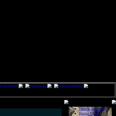
ые бедствия
животные
тайны истории
Разделы
Поиск по сайту
Наши блоги