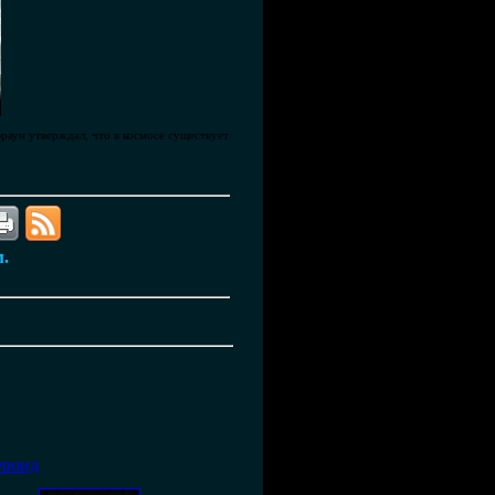
Браун утверждал, что в космосе существует
м.
ероид