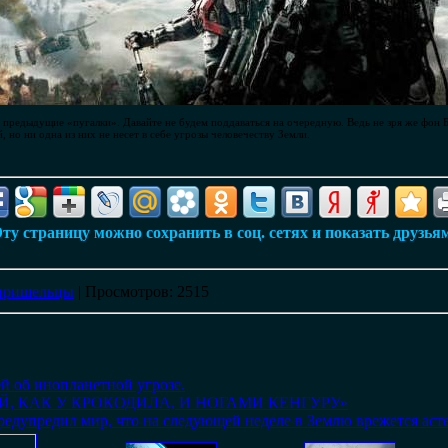
е предыдущие «пугалки». Давайте не будем поддаваться на очередную. Ведь не зря же фон 
 но ни одна из них не несет в себе угрозы человечеству Земли.
ту страницу можно сохранить в соц. сетях и показать друзья
пришельцы
|
Просмотров
: 2515
й об инопланетной угрозе.
ОЙ, КАК У КРОКОДИЛА, И НОГАМИ КЕНГУРУ»
едупредил мир, что на следующей неделе в Землю врежется аст