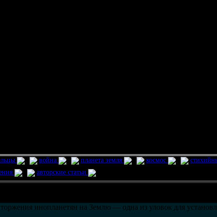
ельцы
война
планета земля
космос
стихийн
ления
авторские статьи
возможно только в течении
30
дней со дня публикации.
вторжения инопланетян на Землю — одна из уловок для устано