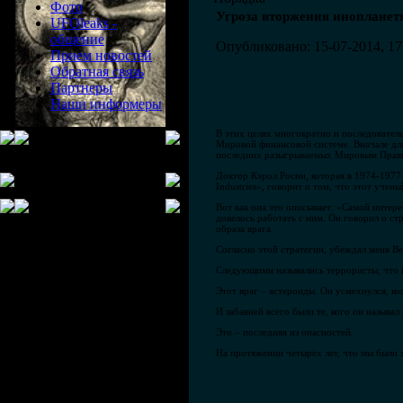
Фото
Угроза вторжения инопланет
UFOleaks -
общение
Опубликовано: 15-07-2014, 17
Прием новостей
Обратная связь
Партнеры
Наши информеры
В этих целях многократно и последовател
Мировой финансовой системе. Вначале для
последних разыгрываемых Мировым Прави
Доктор Кэрол Росин, которая в 1974-1977
Industries», говорит о том, что этот учен
Вот как она это описывает: «Самой интер
довелось работать с ним. Он говорил о ст
образа врага.
Согласно этой стратегии, убеждал меня Ве
Следующими назывались террористы, что вс
Этот враг – астероиды. Он усмехнулся, ко
И забавней всего были те, кого он называл
Это – последняя из опасностей.
На протяжении четырёх лет, что мы были з