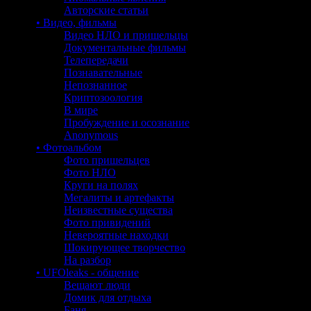
Авторские статьи
• Видео, фильмы
Видео НЛО и пришельцы
Документальные фильмы
Телепередачи
Познавательные
Непознанное
Криптозоология
В мире
Пробуждение и осознание
Anonymous
• Фотоальбом
Фото пришельцев
Фото НЛО
Круги на полях
Мегалиты и артефакты
Неизвестные существа
Фото привидений
Невероятные находки
Шокирующее творчество
На разбор
• UFOleaks - общение
Вещают люди
Домик для отдыха
Баня