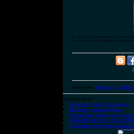
Нас всех уже «развели» как «лохов» на вс
большое количество разумных цивилизаций,
Э
Категория
:
Новости
/
НЛО и 
Читайте также:
Скрытая угроза. Сила мысли.
Мир грез и темные Миры
Вернер фон Браун о лжи власте
«ЧТО-ТО ЧЕРНОЕ, С МОРД
Американский медиа-магнат пр