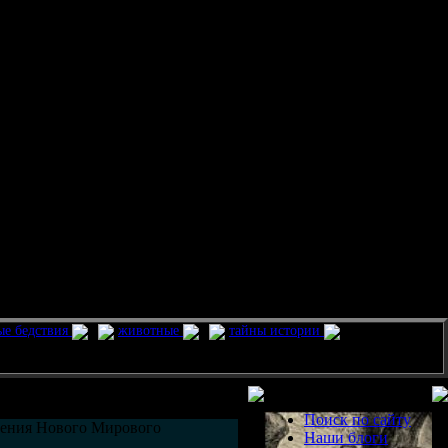
ые бедствия
животные
тайны истории
Разделы
Поиск по сайту
вления Нового Мирового
Наши блоги