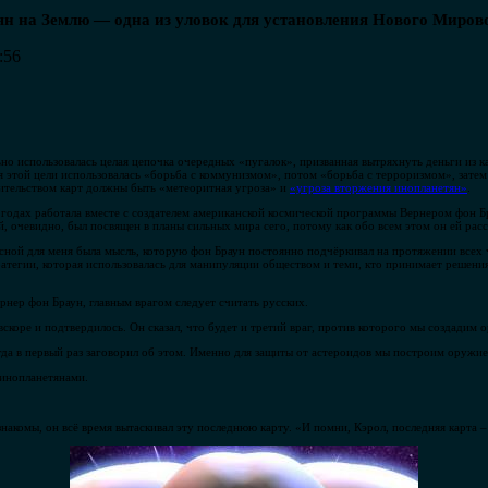
ян на Землю — одна из уловок для установления Нового Миров
:56
ьно использовалась целая цепочка очередных «пугалок», призванная вытряхнуть деньги из 
 этой цели использовалась «борьба с коммунизмом», потом «борьба с терроризмом», затем
тельством карт должны быть «метеоритная угроза» и
«угроза вторжения инопланетян»
.
 годах работала вместе с создателем американской космической программы Вернером фон Бр
ый, очевидно, был посвящен в планы сильных мира сего, потому как обо всем этом он ей рас
есной для меня была мысль, которую фон Браун постоянно подчёркивал на протяжении всех ч
ратегии, которая использовалась для манипуляции обществом и теми, кто принимает решения
рнер фон Браун, главным врагом следует считать русских.
коре и подтвердилось. Он сказал, что будет и третий враг, против которого мы создадим 
гда в первый раз заговорил об этом. Именно для защиты от астероидов мы построим оружие
 инопланетянами.
накомы, он всё время вытаскивал эту последнюю карту. «И помни, Кэрол, последняя карта –