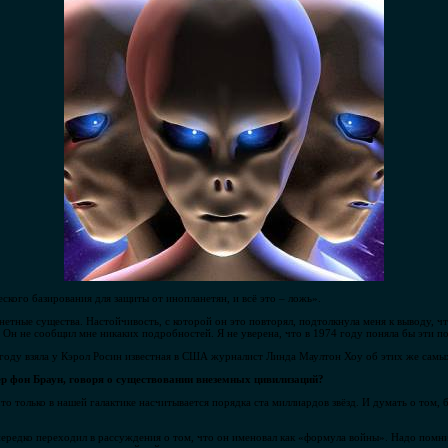
кого базирования для защиты от инопланетян, и всё это – ложь».
етные существа. Настойчивость, с которой он это повторял, подтолкнула меня к выводу, что
. Он не сообщил мне никаких подробностей. Я не уверена, что в 1974 году поняла бы эти 
 году взяла у Кэрол Росин известная в США журналист Линда Маултон Хоу об этих же самы
р фон Браун, говоря о существовании внеземных цивилизаций?
что только в нашей галактике насчитывается порядка ста миллиардов звёзд. И думать о том, 
ередко переходил в рассуждения о том, что он именовал как «формула войны». Надо помнить