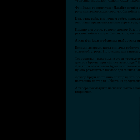
«Fairchild Industries», США и СССР наход
Фон Браун говорил так: «Давайте начнём с
роль назначаются для того, чтобы войны 
Цель этих войн, в конечном счёте, направ
они, наши правительственные структуры, н
Именно для этого, говорил доктор Браун,
режима войны в мире. Список этот, как го
А как фон Браун объяснял выбор этих в
Вспоминая время, когда он начал работат
советской угрозы. Но русские как таковые
Террористы – выходцы из стран «третьего 
доктора Брауна: при чём тут астероиды? Н
Для этого обязательно будет использовать
нужно размещать в космосе для защиты на
Доктор Браун постоянно повторял, что пос
постоянно повторял: «Никто из представи
А теперь посмотрите насколько часто в п
вторжения.