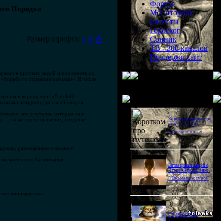
Форум
ого Порядка
Мониторинг
планеты
Гороскоп
A
Размер шрифта:
A
Сонник
A
ТВ - 300 каналов
Поддержи сайт
карманов простых людей и подчинить их
 «борьба со странами изгоями». В числе
Последнее видео
ауном в корпорации «Fairchild
сказывал незадолго до своей смерти.
етырёх лет, в течение которых мне
, – это метод устрашения, создание
Короткометражка про
путешествия во
времени и эгоизм.
оружие, размещённое в космосе.
 космического базирования.
Битва цивилизаций с
Игорем Прокопенко.
"Письма из космоса"
 это инопланетяне.
Странное дело.