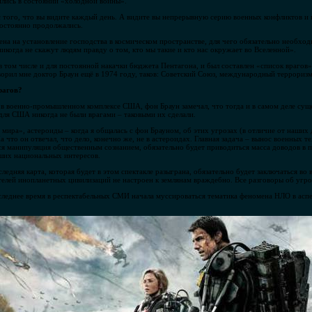
ились в состоянии «холодной войны».
 того, что вы видите каждый день. А видите вы непрерывную серию военных конфликтов и в
постоянно продолжались.
лена на установление господства в космическом пространстве, для чего обязательно необх
икогда не скажут людям правду о том, кто мы такие и кто нас окружает во Вселенной».
 в том числе и для постоянной накачки бюджета Пентагона, и был составлен «список враго
ворил мне доктор Браун ещё в 1974 году, таков: Советский Союз, международный терроризм
рагов?
ь в военно-промышленном комплексе США, фон Браун замечал, что тогда и в самом деле сущ
 для США никогда не были врагами – таковыми их сделали.
мира», астероиды – когда я общалась с фон Брауном, об этих угрозах (в отличие от наших
а что он отвечал, что дело, конечно же, не в астероидах. Главная задача – вынос военных т
ся манипуляция общественным сознанием, обязательно будет приводиться масса доводов в п
ших национальных интересов.
ледняя карта, которая будет в этом спектакле разыграна, обязательно будет заключаться в
телей инопланетных цивилизаций не настроен к землянам враждебно. Все разговоры об угро
оследнее время в респектабельных СМИ начала муссироваться тематика феномена НЛО в асп