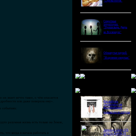
"Стрелы богов"
Секретные
территории.
"Пришельцы. Дверь
во Вселенную"
Обманутые наукой.
"Исцеление смертью"
Новое в блогах
 он знает нечто такое, о чём опасается
подробности или даже поверила ему».
Как выбрать
снотворное для
восстановления
х событиях:
режима после отпуска
будто разумная жизнь есть только на Земле,
Samsung Galaxy S26
, что когда я начала работать в
Ultra vs Xiaomi 16