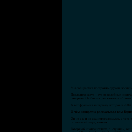
Мы собираемся построить оружие космичес
Последняя карта – это враждебные иноплан
говорить. Он боялся рассказывать об этом
А вот фрагмент интервью, которое в 2004
О чём конкретно рассказывал вам Верне
Он не раз и не два повторял мысль о том, 
по меньшей мере, наивно.
Говоря об инопланетянах, о «чужих», он н