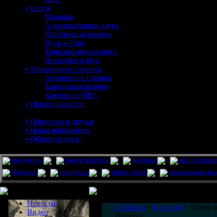
• Блоги
Мозаика
Альтернативная наука
Прогнозы астролога
Путь к Себе
Копилка интересного
Помогаем в беде
• Мониторинг планеты
Активность Солнца
Карта катаклизмов
Камера на МКС
• Прием новостей
• Партнеры и друзья
• Наши информеры
• Обратная связь
pro жизнь
новости науки
человек
нло и приш
будущее
гипотезы
конец света
аномальные яв
Меню сайта
Информация
Комментировать статьи на сайте 
Новости
UfoLeaks
»
Новости
» Угроза 
Видео
Порядка