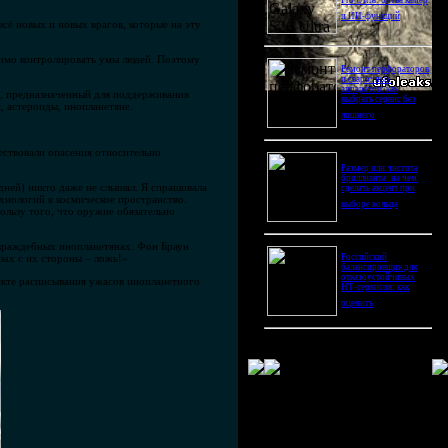
Pro Ultra: битва камер
и ИИ-функций
сё новых и новых врагов, которые на эту
одимо контролировать умы людей. Поэтому
Ремонт перфораторов
и сварочных
аппаратов: как
в», предназначенный для поддерживания
выбрать сервис без
, астероиды, инопланетяне.
лишнего
ествовали опасения относительно
Размер или чистота
бриллианта: на чем
 дней) никто даже не слышал. Я спрашивала
сделать акцент при
ехнологий в космическое пространство.
выборе кольца
ользу того, что оружие обязательно
о враждебных инопланетянах. Фон Браун
зах с их стороны – ложь!»
Российский
балансировщик для
отказоустойчивых
екте расписывания ужасов инопланетного
ИТ-сервисов: как
оценить