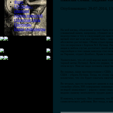
Николай Сомин: Падение «Б
Фото
UFOleaks -
Опубликовано: 29-07-2014, 13
общение
Прием новостей
Обратная связь
Партнеры
Наши информеры
На мой взгляд, объяснение может быть тол
узнаваемый намек, например, убивают не е
недопустимо и что в следующий раз замоч
меткой этот акт и не мог ничем быть – на
абсолютно расчетливо: Обама отдал прика
что он пересекся с бортом №1 Путина. Рас
акция в любом случае достигнет своей цел
европейцев и тем самым навсегда стал по
на Украине, отдает Донбасс, Крым и ста
Удивительно, что об этой версии мало гов
черной метке Путину). Хотя это первое, ч
этом вслух. Нам же надо осознать следст
Во-первых, наше противостояние с США – н
США – убрать Путина. Тогда, по этому сце
исключено, что это будет означать оконча
Во-вторых, просто потрясает цинизм и ле
спокойно убить 300 совершенно невинных 
нелюдей зашкаливает – рядом с ними сицил
видимо нашему менталитету трудно даже 
И наконец, в третьих. Нет сомнения, что П
символического действия. Вот тогда, в зав