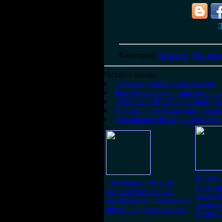
Э
Категория
:
Новости
/
Pro жиз
Читайте также:
Скрытая угроза. Сила мысли.
Боец Нацгвардии пригрозил по
«ЧТО-ТО ЧЕРНОЕ, С МОРД
Полного освобождения сознани
Американский медиа-магнат пр
В Сети 
- Телекинез. Что это:
на кото
сверхъестественные
нацгвар
возможности или просто
презид
обман, надувательство?
Петру 