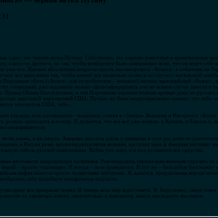
оинга» — черная метка Путину
:31
ько одно: это черная метка Путину. Собственно, это хорошо известный в криминальных кру
го, а кого-то другого, но так, чтобы конкуренту было совершенно ясно, что он ведет себя
ат уже его. Именно абсолютная непричастность пассажирского «Боинга» к событиям на Укр
рочито все выполнено так, чтобы клиент все правильно понял и не спутал с неуклюжей ошиб
з Порошенко сбить («Буком» или истребителем – неважно) именно малоазийский «Боинг», вс
чет очевидный: расследование можно сфальсифицировать или во всяком случае завести в туп
и. Приказ Обамы был исполнен, и тем Порошенко оказался повязан кровью даже не русских (
лностью зависимой марионеткой США. Путину же было недвусмысленно сказано, что либо о
новится сателлитом США, либо…
орят (правда, есть упоминания – например, статья в «Завтра» Конькова и Нагорного «Боинг 
то должно приходить в голову. И думается, что все всё уже поняли: и Кремль, и Европа и, к
вия совершившегося.
е на жизнь, а на смерть. Америка закусила удила и намерена в этот раз довести уничтожен
нарию, в России резко активизируется пятая колонна, наступит хаос и Америка поставит н
тельную гибель русской цивилизации. Война уже идет, и в ход пускаются все средства.
дяная жестокость американских политиков. Рекомендовать украинским военным стрелять по
людей – просто чудовищно. И всегда – поза праведного. И тут же – белозубые бесстыжие 
ийская мафия кажется просто пушистыми зайчатами. И, кажется, предлагаемая версия менее
вообразить себе подобную изощренную подлость.
утин сразу все прекрасно понял. И теперь весь мир ждет ответа. И, безусловно, скоро ответ
исимости от характера ответа, окончательно и выяснится, какого президента мы имеем.