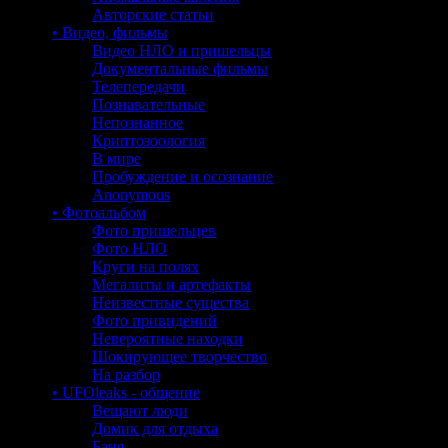
Авторские статьи
• Видео, фильмы
Видео НЛО и пришельцы
Документальные фильмы
Телепередачи
Познавательные
Непознанное
Криптозоология
В мире
Пробуждение и осознание
Anonymous
• Фотоальбом
Фото пришельцев
Фото НЛО
Круги на полях
Мегалиты и артефакты
Неизвестные существа
Фото привидений
Невероятные находки
Шокирующее творчество
На разбор
• UFOleaks - общение
Вещают люди
Домик для отдыха
Баня