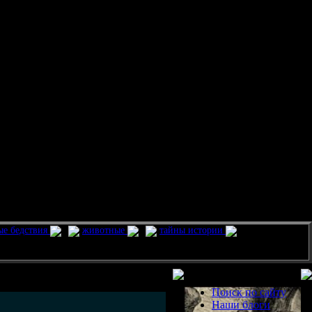
ые бедствия
животные
тайны истории
Разделы
Поиск по сайту
Наши блоги