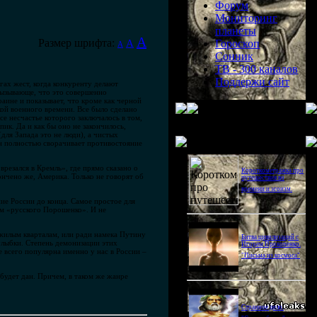
Форум
Мониторинг
планеты
A
Размер шрифта:
A
Гороскоп
A
Сонник
ТВ - 300 каналов
Поддержи сайт
гах жест, когда конкуренту делают
 вызывающе, что это совершенно
аине и показывает, что кроме как черной
кой военного времени. Все было сделано
е несчастье которого заключалось в том,
ик. Да и как бы оно не закончилось,
для Запада это не люди), а чистых
Последнее видео
н полностью сворачивает противостояние
врезался в Кремль», где прямо сказано о
Короткометражка про
ончено же, Америка. Только не говорят об
путешествия во
времени и эгоизм.
ие России до конца. Самое простое для
ам «русского Порошенко». И не
 жилым кварталам, или ради намека Путину
Битва цивилизаций с
улыбки. Степень демонизации этих
Игорем Прокопенко.
 всего популярна именно у нас в России –
"Письма из космоса"
 будет дан. Причем, в таком же жанре
Странное дело.