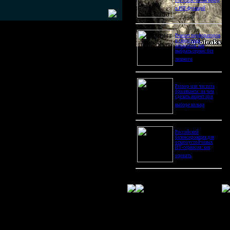
Pro Ultra: битва камер
и ИИ-функций
Ремонт перфораторов
и сварочных
аппаратов: как
выбрать сервис без
лишнего
Размер или чистота
бриллианта: на чем
сделать акцент при
выборе кольца
Российский
балансировщик для
отказоустойчивых
ИТ-сервисов: как
оценить