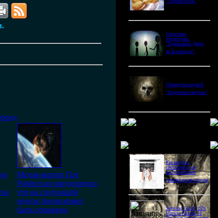
"Стрелы богов"
м.
Секретные
территории.
"Пришельцы. Дверь
во Вселенную"
Обманутые наукой.
"Исцеление смертью"
ероид
Новое в блогах
Как выбрать
снотворное для
восстановления
ие
Медиа-магнат Пэт
режима после отпуска
Робертсон предупредил,
тие
что на следующей
неделе Земля может
быть поражена
Samsung Galaxy S26
Ultra vs Xiaomi 16