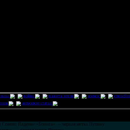
ельцы
война
планета земля
космос
стихийн
ления
авторские статьи
возможно только в течении
30
дней со дня публикации.
 Сомин: Падение «Боинга» — черная метка Путину