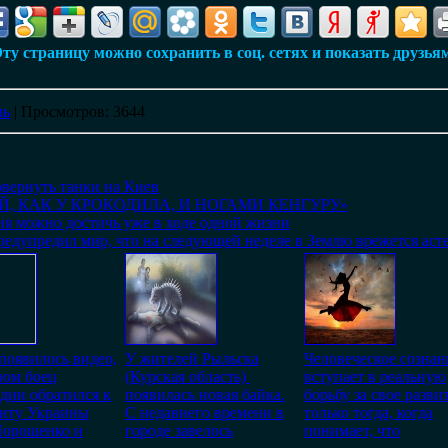
ту страницу можно сохранить в соц. сетях и показать друзья
нь
|
Просмотров
: 3644
вернуть танки на Киев
ОЙ, КАК У КРОКОДИЛА, И НОГАМИ КЕНГУРУ»
я можно достичь уже в ходе одной жизни
едупредил мир, что на следующей неделе в Землю врежется аст
появилось видео,
У жителей Рыльска
Человеческое сознан
ром боец
(Курская область)
вступает в реальную
дии обратился к
появилась новая байка.
борьбу за свое разви
енту Украины
С недавнего времени в
только тогда, когда
Порошенко и
городе завелось
понимает, что