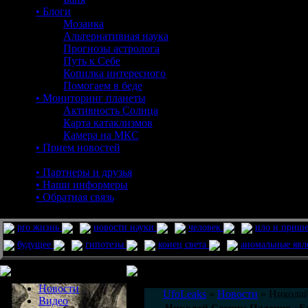
• Блоги
Мозаика
Альтернативная наука
Прогнозы астролога
Путь к Себе
Копилка интересного
Помогаем в беде
• Мониторинг планеты
Активность Солнца
Карта катаклизмов
Камера на МКС
• Прием новостей
• Партнеры и друзья
• Наши информеры
• Обратная связь
pro жизнь
новости науки
человек
нло и приш
будущее
гипотезы
конец света
аномальные яв
Меню сайта
Информация
Комментировать статьи на сайте 
Новости
UfoLeaks
»
Новости
» Николай
Видео