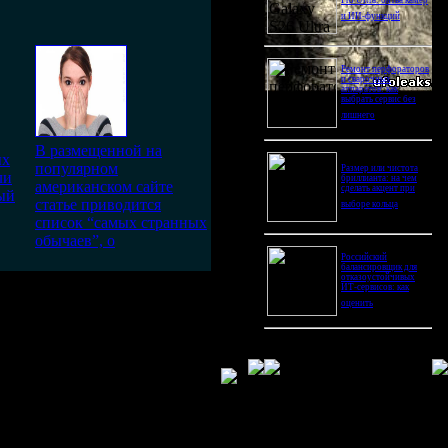
Pro Ultra: битва камер
и ИИ-функций
Ремонт перфораторов
и сварочных
аппаратов: как
выбрать сервис без
лишнего
В размещенной на
ых
популярном
Размер или чистота
ли
бриллианта: на чем
американском сайте
сделать акцент при
ый
статье приводится
выборе кольца
список “самых странных
обычаев”, о
Российский
балансировщик для
отказоустойчивых
ИТ-сервисов: как
оценить