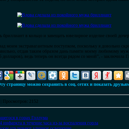
ь бриллиант в кольцо и завещать ювелирное изделие своей доче
ад моим экстравагантным поступком, поскольку я довольно скр
авильно, отдав таким образом дань памяти моему любимому мужу
 долларов), ведь теперь он всегда рядом со мной”, - заключила 
ту страницу можно сохранить в соц. сетях и показать друзья
|
Просмотров
: 2152
шегося в горах Голлума
4 инфаркта в течение часа из-за воспаления горла
азом отключают уличное освещение