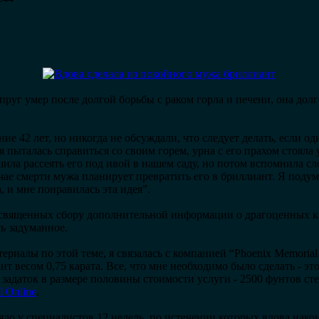
упруг умер после долгой борьбы с раком горла и печени, она долг
е 42 лет, но никогда не обсуждали, что следует делать, если оди
 я пыталась справиться со своим горем, урна с его прахом стояла
шила рассеять его под ивой в нашем саду, но потом вспомнила сл
учае смерти мужа планирует превратить его в бриллиант. Я подум
, и мне понравилась эта идея”.
освященных сбору дополнительной информации о драгоценных к
ь задуманное.
атериалы по этой теме, я связалась с компанией “Phoenix Memoria
нт весом 0,75 карата. Все, что мне необходимо было сделать - эт
задаток в размере половины стоимости услуги - 2500 фунтов стер
l Online
.
яло у специалистов 12 недель, по истечении которых вдова нак