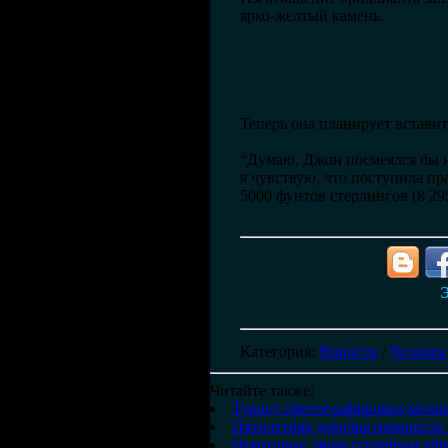
ярко-желтый камень.
Теперь она планирует вставит
“Думаю, Джон посмеялся бы н
я чувствую, что поступила пр
5000 фунтов стерлингов (8 295
Э
Категория
:
Новости
/
Человек
Читайте также:
Турист сфотографировал мочив
Пятилетняя девочка перенесла 
Некоторые люди странным обр