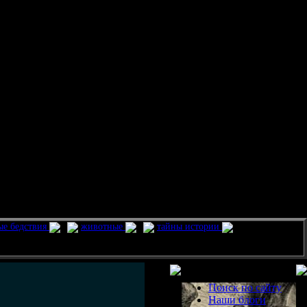
ые бедствия
животные
тайны истории
Разделы
Поиск по сайту
Наши блоги