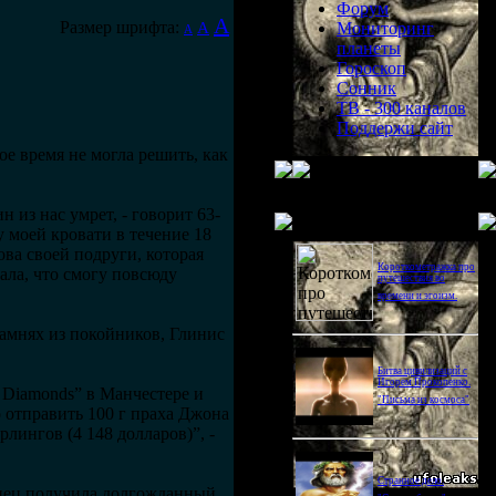
Форум
A
Размер шрифта:
A
Мониторинг
A
планеты
Гороскоп
Сонник
ТВ - 300 каналов
Поддержи сайт
ое время не могла решить, как
н из нас умрет, - говорит 63-
Последнее видео
 у моей кровати в течение 18
ова своей подруги, которая
Короткометражка про
ала, что смогу повсюду
путешествия во
времени и эгоизм.
амнях из покойников, Глинис
Битва цивилизаций с
Игорем Прокопенко.
l Diamonds” в Манчестере и
"Письма из космоса"
о отправить 100 г праха Джона
лингов (4 148 долларов)”, -
Странное дело.
онец получила долгожданный