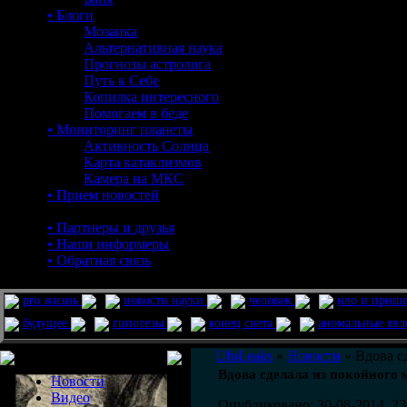
• Блоги
Мозаика
Альтернативная наука
Прогнозы астролога
Путь к Себе
Копилка интересного
Помогаем в беде
• Мониторинг планеты
Активность Солнца
Карта катаклизмов
Камера на МКС
• Прием новостей
• Партнеры и друзья
• Наши информеры
• Обратная связь
pro жизнь
новости науки
человек
нло и приш
будущее
гипотезы
конец света
аномальные яв
Меню сайта
UfoLeaks
»
Новости
» Вдова с
Вдова сделала из покойного
Новости
Видео
Опубликовано: 30-08-2014, 23