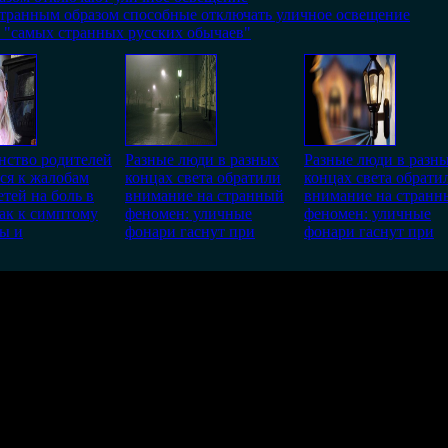
странным образом способные отключать уличное освещение
 "самых странных русских обычаев"
нство родителей
Разные люди в разных
Разные люди в разн
ся к жалобам
концах света обратили
концах света обрати
етей на боль в
внимание на странный
внимание на странн
как к симптому
феномен: уличные
феномен: уличные
ы и
фонари гаснут при
фонари гаснут при
возможно только в течении
30
дней со дня публикации.