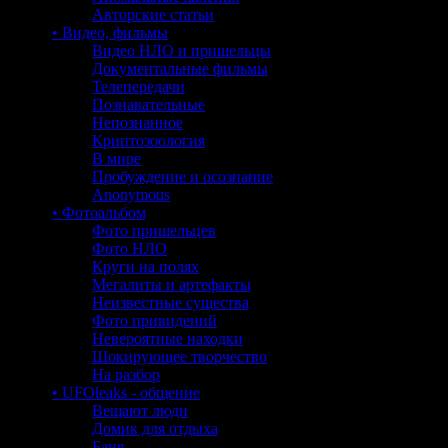
Авторские статьи
• Видео, фильмы
Видео НЛО и пришельцы
Документальные фильмы
Телепередачи
Познавательные
Непознанное
Криптозоология
В мире
Пробуждение и осознание
Anonymous
• Фотоальбом
Фото пришельцев
Фото НЛО
Круги на полях
Мегалиты и артефакты
Неизвестные существа
Фото привидений
Невероятные находки
Шокирующее творчество
На разбор
• UFOleaks - общение
Вещают люди
Домик для отдыха
Баня