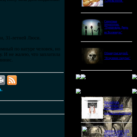
"Стрелы богов"
Секретные
территории.
"Пришельцы. Дверь
во Вселенную"
ри, 31-летней Люси.
омный по натуре человек, но
. И не жалею, что заплатила
Обманутые наукой.
"Исцеление смертью"
Глинис.
м.
Новое в блогах
Как выбрать
снотворное для
восстановления
режима после отпуска
Samsung Galaxy S26
Ultra vs Xiaomi 16