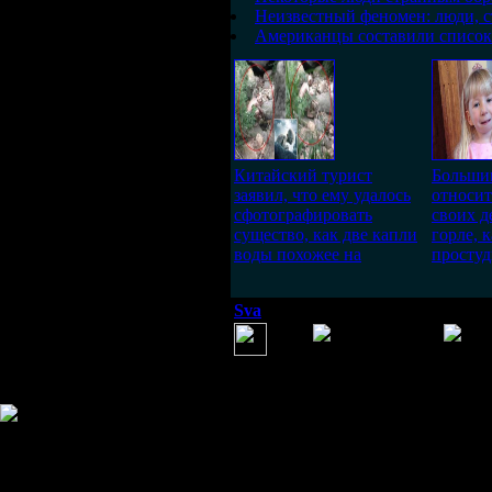
Неизвестный феномен: люди, 
Американцы составили список
Китайский турист
Больши
заявил, что ему удалось
относит
сфотографировать
своих д
существо, как две капли
горле, 
воды похожее на
простуд
Sva
(31 августа 2014 19:19)
пи..ц
культура
Информация
Комментировать статьи на сайте 