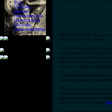
Фото
UFOleaks -
общение
Прием новостей
Обратная связь
Партнеры
Наши информеры
По словам Глинис, когда ее с
ей поступить с его прахом.
“Хотя мы были женаты в течени
летняя вдова. - Поэтому, пока
месяцев. В конце концов я ре
как-то обмолвилась, что в сл
носить с собой кусочек Джона
Спустя несколько месяцев, п
наконец решилась осуществит
“После того, как я изучила м
заказала ярко-желтый бриллиа
заказным письмом и оплатить 
рассказала она в интервью
Mai
Изготовление бриллианта зан