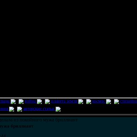
ельцы
война
планета земля
космос
стихийн
ления
авторские статьи
делала из покойного мужа бриллиант
 мужа бриллиант
:44