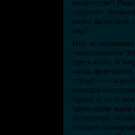
количестве? Ради 
«другие» пытаютс
вовсе вытеснить 
вид?
Нет, не военными
уничтожением Зе
здесь жить. А ми
тогда получается,
строку» — и рост
женское бесплоди
браки, и то, о че
заговорили наши
истощение, ослаб
полного вымиран