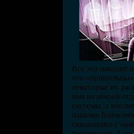
Все это наводит н
что «пришельцы» 
некоторые их рас
нам из некоей от
системы, а вполне
нашими близкими
связанными с на
территорий. А их