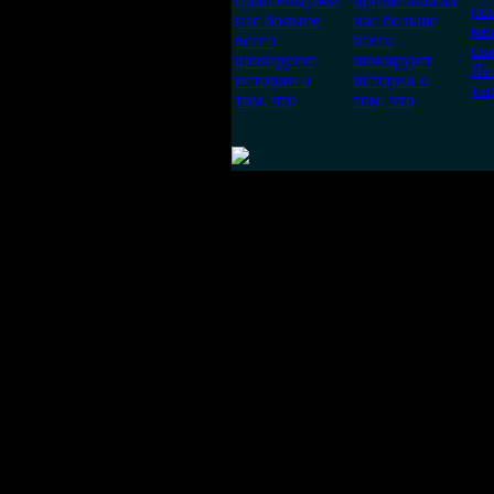
пришельцами
пришельцами
об
нас больше
нас больше
ме
всего
всего
св
шокируют
шокируют
Ле
истории о
истории о
тар
том, что
том, что