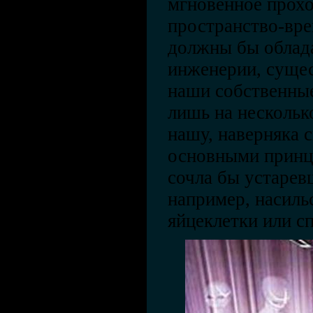
мгновенное прохо
пространство-вре
должны бы облада
инженерии, суще
наши собственные
лишь на нескольк
нашу, наверняка 
основными принц
сочла бы устарев
например, насиль
яйцеклетки или с