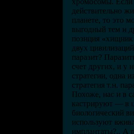
хромосомы. Если
действительно жи
планете, то это м
выгодный тем и д
позиция «хищник
двух цивилизаци
паразит? Паразит
счет других, и у
стратегии, одна 
стратегия т.н. па
Похоже, нас и в 
кастрируют — в ц
биологический вид
используют вживл
имплантаты?.. А 