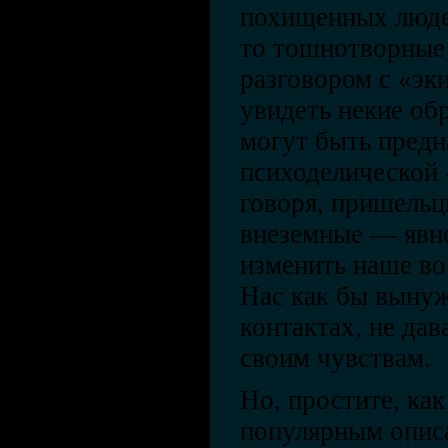
похищенных люде
то тошнотворные
разговором с «эк
увидеть некие об
могут быть предн
психоделической 
говоря, пришель
внеземные — явн
изменить наше во
Нас как бы вынуж
контактах, не да
своим чувствам.
Но, простите, как
популярным опис