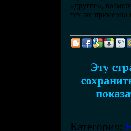
«другие», возмож
тех же примерно
Эту ст
сохранить
показа
Категория
: