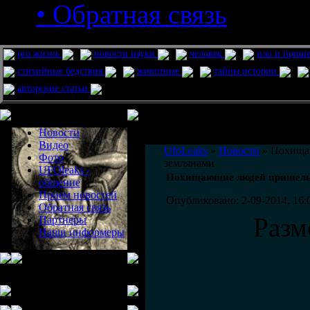
• Обратная связь
pro жизнь
новости науки
человек
нло и приш
стихийные бедствия
животные
тайны истории
авторские статьи
Меню сайта
Информация
Комментировать статьи на сайте 
Новости
публикации.
Видео
UfoLeaks
»
Новости
» Похища
Фото
землянами
UFOleaks -
Похищающие людей пришель
общение
Прием новостей
Опубликовано: 2-09-2014, 16:
Обратная связь
Разм
Партнеры
Наши информеры