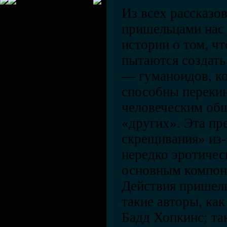
Из всех рассказо
пришельцами нас
истории о том, ч
пытаются создать
— гуманоидов, к
способны переки
человеческим об
«других». Эта пр
скрещивания» из-
нередко эротическ
основным компон
Действия пришел
такие авторы, ка
Бадд Хопкинс; та