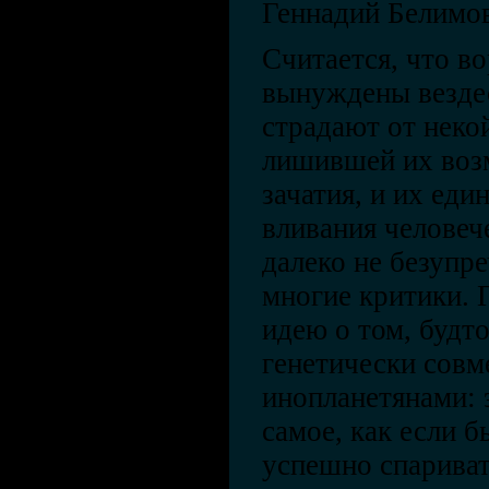
Геннадий Белимов
Считается, что в
вынуждены везде
страдают от неко
лишившей их воз
зачатия, и их ед
вливания человеч
далеко не безупре
многие критики. 
идею о том, будт
генетически совм
инопланетянами: 
самое, как если б
успешно спариват