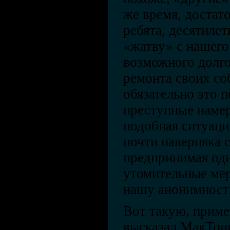
же время, достат
ребята, десятиле
«жатву» с нашего
возможного долго
ремонта своих соб
обязательно это 
преступные намер
подобная ситуаци
почти наверняка 
предпринимая од
утомительные мер
нашу анонимност
Вот такую, приме
высказал МакТонн