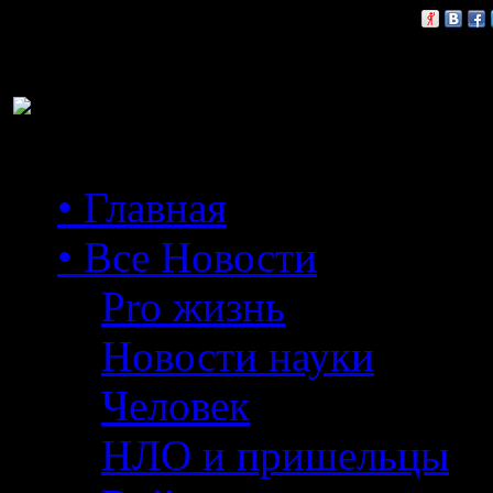
Расскажи друзьям:
• Главная
• Все Новости
Pro жизнь
Новости науки
Человек
НЛО и пришельцы