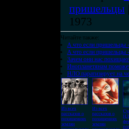
пришельцы
1973
Читайте также:
А что если пришельцы -
А что если пришельцы -
Зачем они нас похищаю
Инопланетянам поможет
НЛО паратизирует на ч
Из всех
Из всех
Сч
рассказов о
рассказов о
НЛ
похищениях
похищениях
фе
землян
землян
по