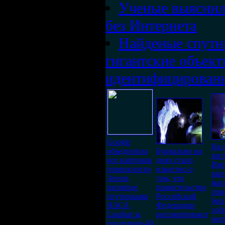
Ученые выяснил
без Интернета
Найденые спутн
гигантские объект
идентифицирован
Google
На 
объединила
Буквально на
взг
все картинки
днях стало
Инт
поверхности
известно о
выг
Земли,
том, что
мас
заснятые
правительство
сов
спутниками
Российской
бес
НАСА
Федерации
соб
Landsat за
рассматривают
нес
последние 40