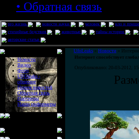
• Обратная связь
pro жизнь
новости науки
человек
нло и приш
стихийные бедствия
животные
тайны истории
авторские статьи
Меню сайта
UfoLeaks
»
Новости
» Интерне
Интернет способствует глоб
Новости
Видео
Опубликовано: 20-03-2012, 15
Фото
Разм
UFOleaks -
общение
Прием новостей
Обратная связь
Партнеры
Наши информеры