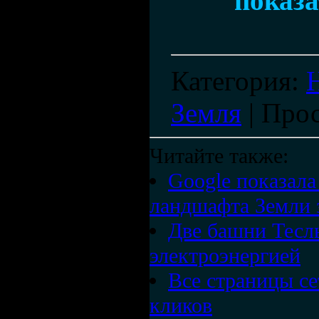
показа
Категория
:
Земля
|
Про
Читайте также:
Google показала
ландшафта Земли з
Две башни Тесл
электроэнергией
Все страницы се
кликов