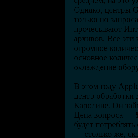
среднем, на это у
Однако, центры G
только по запрос
прочесывают Инт
архивов. Все эти
огромное количес
основное количес
охлаждение обору
В этом году Appl
центр обработки 
Каролине. Он займ
Цена вопроса — 
будет потреблять
— столько же, ск