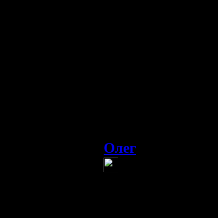
сер'ёзно велась д
коровы вредят на
ли коровы много 
атмосферу,мля так
"актив(онани)исты
человек много ды
квоты:сколько вдо
и недай вам Бог 
Олег
(21 марта 2012 11:
Надо такие цен
как у Apple откры
Аляске. А выделя
использовать для