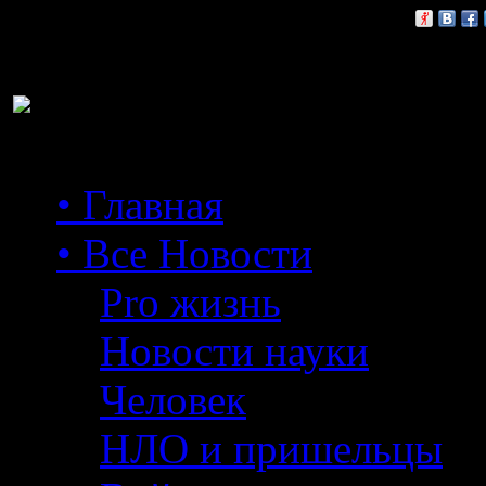
Расскажи друзьям:
• Главная
• Все Новости
Pro жизнь
Новости науки
Человек
НЛО и пришельцы