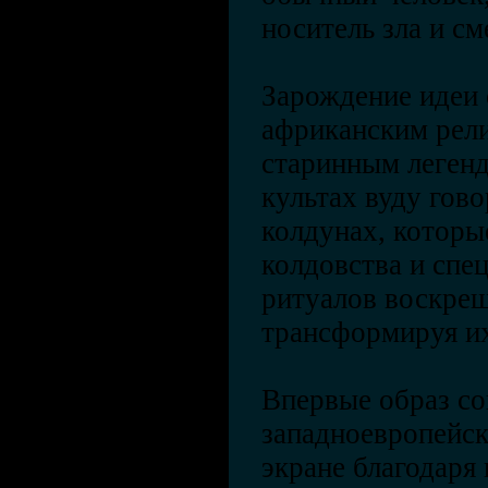
носитель зла и см
Зарождение идеи 
африканским рел
старинным легенд
культах вуду гов
колдунах, которы
колдовства и спе
ритуалов воскреш
трансформируя их
Впервые образ с
западноевропейск
экране благодаря