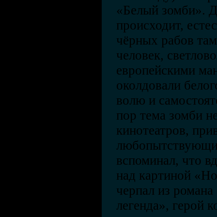
«Белый зомби». Д
происходит, естес
чёрных рабов там
человек, светлов
европейскими ма
околдовали белого
волю и самостоят
пор тема зомби не
кинотеатров, прив
любопытствующих
вспоминал, что в
над картиной «Н
черпал из романа
легенда», герой к