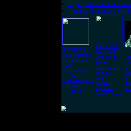
В Детройте может появ
Пражский парад мертве
Как повели
В субботу в
бы себя Вы,
По
петербургском
если бы на
Ло
Таврическом
улице
гот
саду
столкнулись
пе
разгуливали
лицом к
со
«зомби».
лицу с
по 
Перепачканные
живым
Фи
«кровью»,
трупом -
ус
«зомби» в
Зомби? Вот и