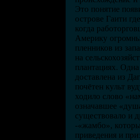
Это понятие появ
острове Гаити где
когда работоргов
Америку огромны
пленников из зап
на сельскохозяйс
плантациях. Одна
доставлена из Да
почётен культ вуд
ходило слово «на
означавшее «душ
существовало и д
-«жамбо», котор
приведения и при