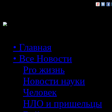
Расскажи друзьям:
• Главная
• Все Новости
Pro жизнь
Новости науки
Человек
НЛО и пришельцы