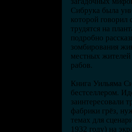
загадочных мифов
Сибрука была уни
которой говорил 
трудятся на плант
подробно рассказ
зомбирования жи
местных жителей 
рабов.
Книга Уильяма Си
бестселлером. Ид
заинтересовали т
фабрики грёз, ну
темах для сценари
1932 году) на эк