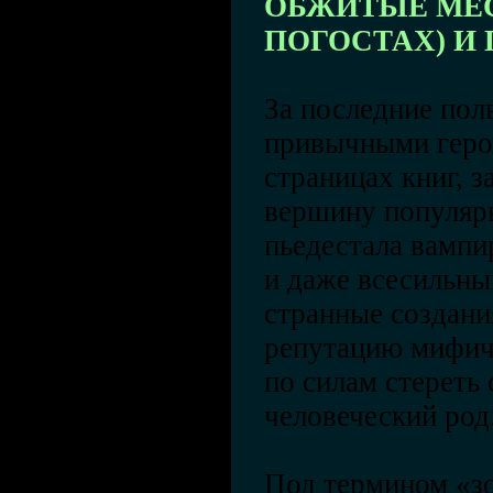
ОБЖИТЫЕ МЕС
ПОГОСТАХ) И
За последние пол
привычными героя
страницах книг, 
вершину популярн
пьедестала вампи
и даже всесильны
странные создани
репутацию мифич
по силам стереть 
человеческий род
Под термином «з