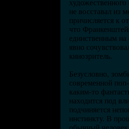
художественного 
не восставал из м
причисляется к о
что Франкенштейн
единственным на 
явно сочувствовал
кинозритель.
Безусловно, зомб
современной поп-
каким-то фантаст
находится под вл
подчиняется непо
инстинкту. В про
обычный человек,