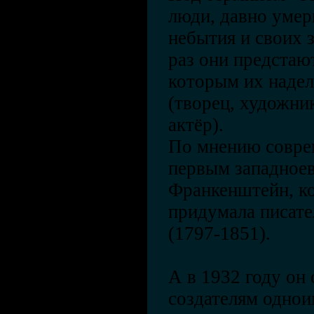
люди, давно умер
небытия и своих
раз они предстаю
которым их надел
(творец, художник
актёр).
По мнению совре
первым западноев
Франкенштейн, ко
придумала писат
(1797-1851).
А в 1932 году он
создателям однои