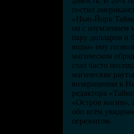
дикость. В 20-х г
гостил американс
«Нью-Йорк Таймс
он с изумлением у
пару долларов и 
воды» ему позвол
магическом обряд
стал часто посещ
магические рауты,
возвращении в Н
редактора «Таймс
«Остров магии», 
обо всём увиден
пережитом.