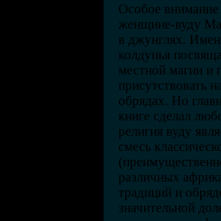
Особое внимание 
женщине-вуду Ма
в джунглях. Имен
колдунья посвяща
местной магии и 
присутствовать н
обрядах. Но главн
книге сделал люб
религия вуду явл
смесь классическ
(преимущественно
различных африка
традиций и обряд
значительной дол