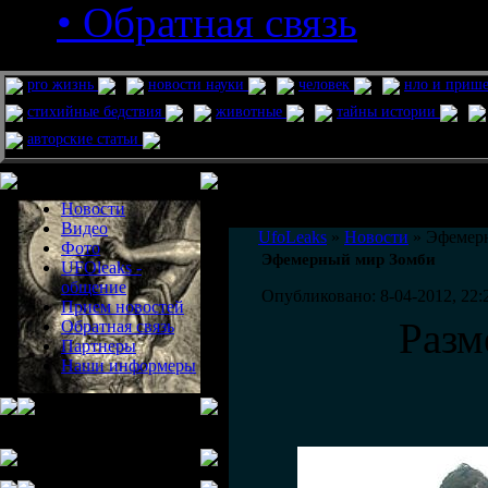
• Обратная связь
pro жизнь
новости науки
человек
нло и приш
стихийные бедствия
животные
тайны истории
авторские статьи
Меню сайта
Информация
Комментировать статьи на сайте 
Новости
публикации.
Видео
UfoLeaks
»
Новости
» Эфемер
Фото
Эфемерный мир Зомби
UFOleaks -
общение
Опубликовано: 8-04-2012, 22:
Прием новостей
Разм
Обратная связь
Партнеры
Наши информеры