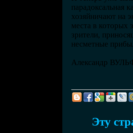
парадоксальная к
хозяйничают на э
места в которых
зрители, принося
несметные прибы
Александр ВУЛЬ
Эту ст