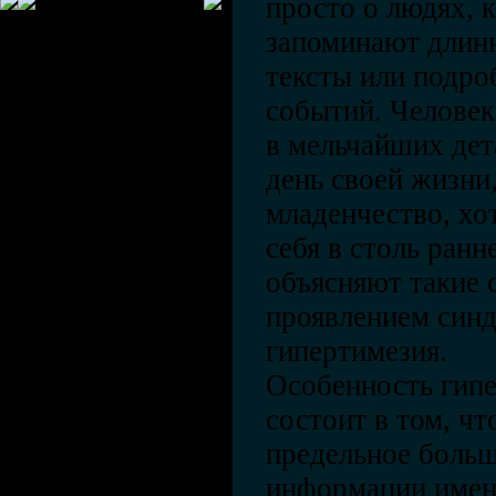
просто о людях, 
запоминают длин
тексты или подро
событий. Человек
в мельчайших де
день своей жизни
младенчество, хо
себя в столь ранн
объясняют такие 
проявлением синд
гипертимезия.
Особенность гип
состоит в том, чт
предельное больш
информации именн