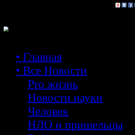
Расскажи друзьям:
• Главная
• Все Новости
Pro жизнь
Новости науки
Человек
НЛО и пришельцы