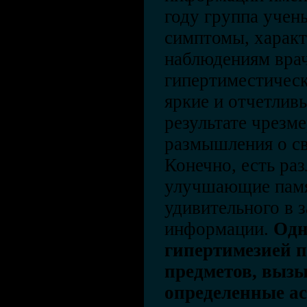
году группа учен
симптомы, характ
наблюдениям врач
гипертиместичес
яркие и отчетлив
результате чрезм
размышления о с
Конечно, есть ра
улучшающие памят
удивительного в 
информации.
Одн
гипертимезией п
предметов, выз
определенные а