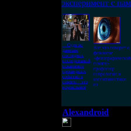
эксперимент с па
Судя по
Вот что говорит о
данным
феномене
последних
«фотографической
исследований,
памяти»
искажение
профессор
прошедших
неврологии и
событий в
когнитивистики
памяти – это
из
нормальное
Alexandroid
(18 ма
Жаль, что гипе