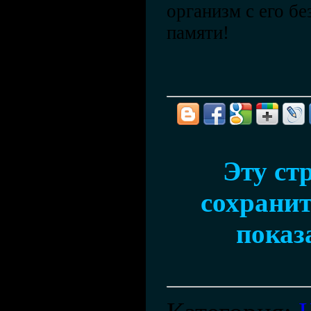
организм с его б
памяти!
Эту ст
сохранит
показ