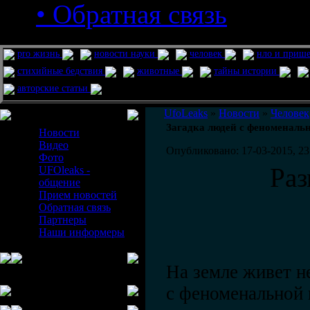
• Обратная связь
pro жизнь
новости науки
человек
нло и приш
стихийные бедствия
животные
тайны истории
авторские статьи
Меню сайта
UfoLeaks
»
Новости
»
Человек
Загадка людей с феноменаль
Новости
Видео
Опубликовано: 17-03-2015, 23
Фото
Ра
UFOleaks -
общение
Прием новостей
Обратная связь
Партнеры
Наши информеры
На земле живет н
с феноменальной 