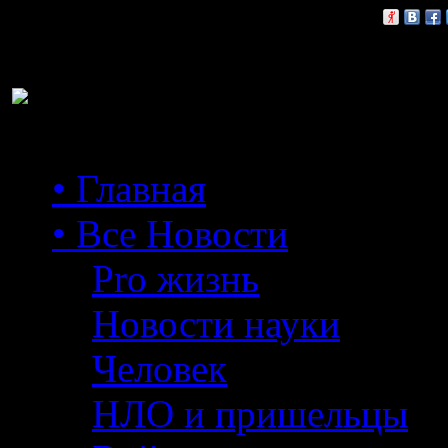
Расскажи друзьям:
• Главная
• Все Новости
Pro жизнь
Новости науки
Человек
НЛО и пришельцы