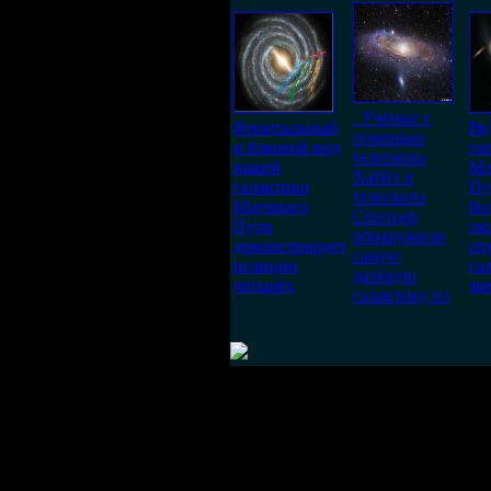
Учёные с
Фронтальный
Ря
помощью
и боковой вид
га
телескопа
нашей
Мл
Хаббл и
галактики
Пу
телескопа
Млечного
бо
Спитцер
Пути
ск
обнаружили
демонстрирует
сп
самую
позиции
га
далёкую
четырёх
зв
галактику из