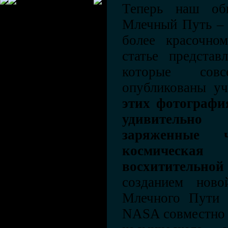
Теперь наш об
Млечный Путь – 
более красочно
статье представ
которые сов
опубликованы у
этих фотографи
удивительно 
заряженные 
космическа
восхитительно
созданием ново
Млечного Пути 
NASA совместно 