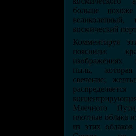
космического 
больше похож
великолепный,
космический порт
Комментируя эт
пояснили: к
изображениях 
пыль, которая
свечение; желты
распределяет
концентрирующ
Млечного Пут
плотные облака и
из этих облаков