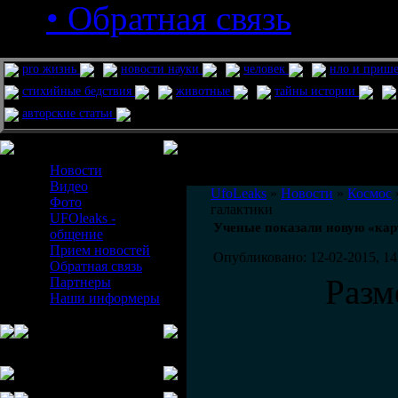
• Обратная связь
pro жизнь
новости науки
человек
нло и приш
стихийные бедствия
животные
тайны истории
авторские статьи
Меню сайта
Информация
Комментировать статьи на сайте 
Новости
публикации.
Видео
UfoLeaks
»
Новости
»
Космос
Фото
галактики
UFOleaks -
Ученые показали новую «кар
общение
Прием новостей
Опубликовано: 12-02-2015, 14
Обратная связь
Разм
Партнеры
Наши информеры