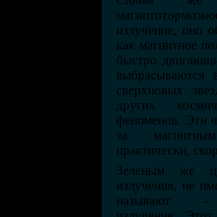
Синим же ц
магнитотормозно
излучение, оно о
как магнитное по
быстро двигающи
выбрасываются в
сверхновых звез
других космич
феноменов. Эти 
за магнитным
практически, скор
Зеленым же ц
излучения, не и
называют – с
излучение. Этот