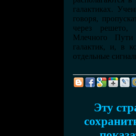
галактиках. Уче
говоря, пропуска
через решето, 
Млечного Пути
галактик, и, в к
отдельные сигнал
Эту ст
сохранить
показа