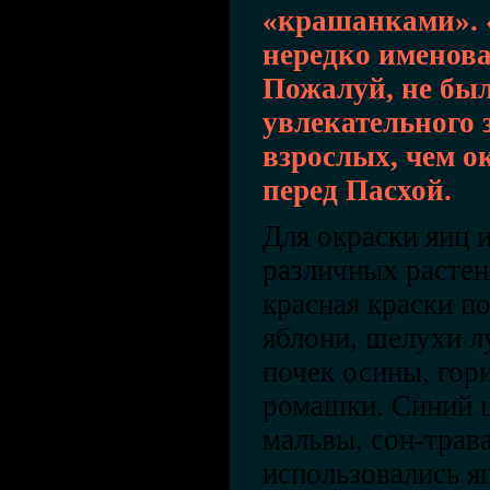
«крашанками».
нередко именова
Пожалуй, не был
увлекательного 
взрослых, чем о
перед Пасхой.
Для окраски яиц 
различных растен
красная краски п
яблони, шелухи л
почек осины, гори
ромашки. Синий ц
мальвы, сон-трава
использовались я