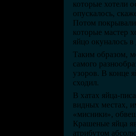
которые хотели о
опускалось, скаже
Потом покрывалис
которые мастер х
яйцо окуналось в
Таким образом, м
самого разнообра
узоров. В конце я
сходил.
В хатах яйца-пис
видных местах, и
«мисники», обвеш
Крашеные яйца я
атрибутом абсолю