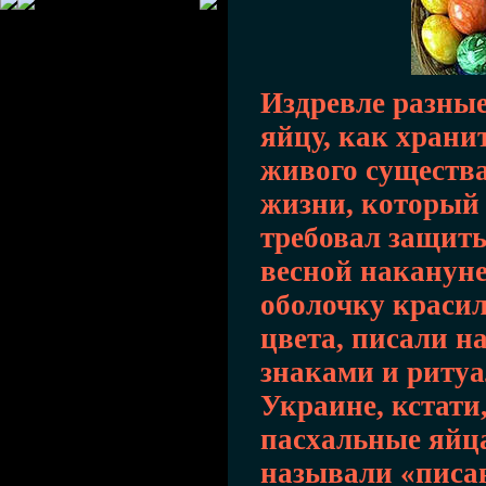
Издревле разны
яйцу, как хран
живого существ
жизни, который 
требовал защиты
весной наканун
оболочку красил
цвета, писали н
знаками и риту
Украине, кстати
пасхальные яйц
называли «писа