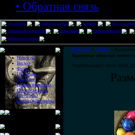
• Обратная связь
pro жизнь
новости науки
человек
нло и приш
стихийные бедствия
животные
тайны истории
авторские статьи
Меню сайта
UfoLeaks
»
Статьи
» Крашеные 
Крашеные яйца как символ П
Новости
Видео
Опубликовано: 18-01-2014, 22
Фото
Разм
UFOleaks -
общение
Прием новостей
Обратная связь
Партнеры
Наши информеры