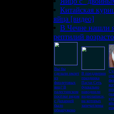
Яйцо с "двойны
Китайская куриц
яйца [видео]
В Чечне нашли 
рептилий возрасто
Вы бы
Су
сделали омлет
В преддверии
оч
из
праздника
фе
фиолетовых
Пасхи Сеть
ко
яиц? В
буквально
пт
палестинском
наводнили
(н
посёлке рядом
видеозаписи,
ку
с Дахарией
на которых
яй
было
запечатлены
ещ
обнаружено