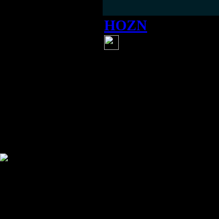
HOZN
(23 марта 2014 
Тайны Пасхи - 
Просто к сведен
Информация
Комментировать статьи на сайте 
публикации.