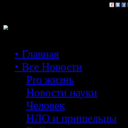
Расскажи друзьям:
• Главная
• Все Новости
Pro жизнь
Новости науки
Человек
НЛО и пришельцы