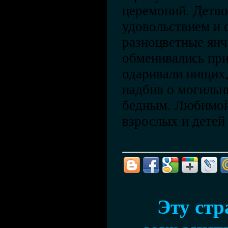
церемоний. Детв
удовольствием и 
разноцветные яич
обменивались при
одаривали нищих,
надбив о могильн
бедным. Любимой
взрослых и детей
Эту ст