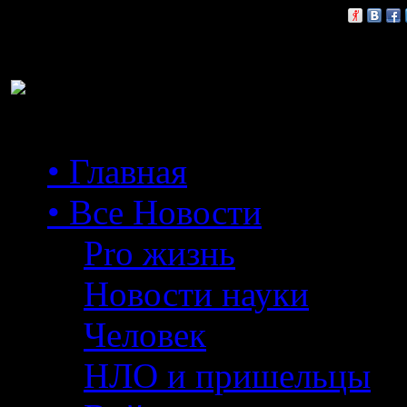
Расскажи друзьям:
• Главная
• Все Новости
Pro жизнь
Новости науки
Человек
НЛО и пришельцы