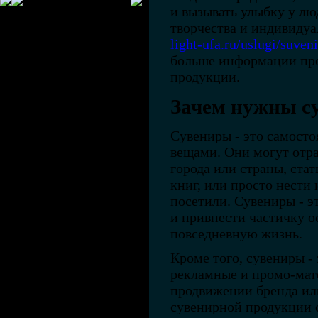
и вызывать улыбку у лю
творчества и индивидуа
light-ufa.ru/uslugi/suven
больше информации про
продукции.
Зачем нужны с
Сувениры - это самосто
вещами. Они могут отра
города или страны, ст
книг, или просто нести
посетили. Сувениры - э
и привнести частичку 
повседневную жизнь.
Кроме того, сувениры -
рекламные и промо-мат
продвижении бренда ил
сувенирной продукции 