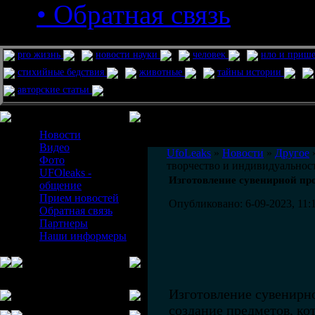
• Обратная связь
pro жизнь
новости науки
человек
нло и приш
стихийные бедствия
животные
тайны истории
авторские статьи
Меню сайта
Информация
Комментировать статьи на сайте 
Новости
публикации.
Видео
UfoLeaks
»
Новости
»
Другое
»
Фото
творчество и индивидуальнос
UFOleaks -
Изготовление сувенирной пр
общение
Прием новостей
Опубликовано: 6-09-2023, 11:
Обратная связь
Партнеры
Наши информеры
Изготовление сувенирно
создание предметов, ко