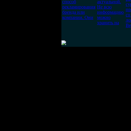
способ
актуальной.
су
рекламирования
Не всю
пр
бренда или
информацию
со
компании. Они
можно
ло
хранить на
Ве