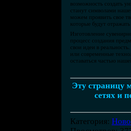
возможность создать у
станут символами наше
можем проявить свое тв
которые будут отражать
Изготовление сувенирно
процесс создания предм
свои идеи в реальность
или современные технол
оставаться частью наш
Эту страницу м
сетях и п
Категория
:
Ново
Просмотров
: 37