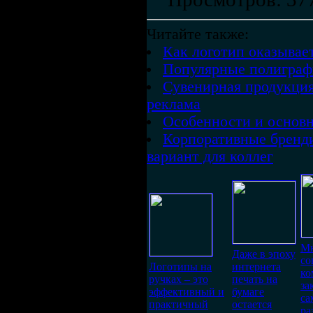
Читайте также:
Как логотип оказывает
Популярные полиграф
Сувенирная продукция
реклама
Особенности и основн
Корпоративные бренд
вариант для коллег
Мн
Даже в эпоху
со
Логотипы на
интернета
ко
ручках – это
печать на
за
эффективный и
бумаге
са
практичный
остается
ра