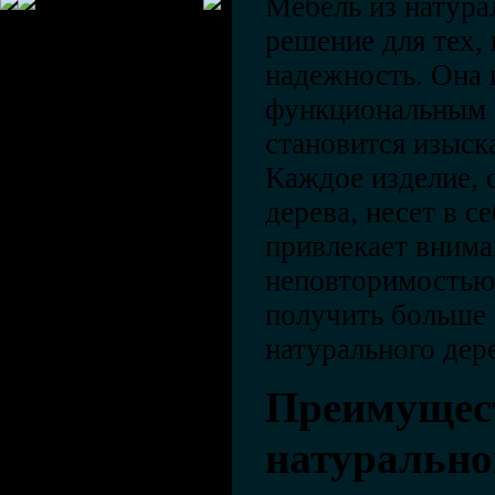
Мебель из натурал
решение для тех, 
надежность. Она 
функциональным 
становится изыск
Каждое изделие, 
дерева, несет в с
привлекает внима
неповторимостью
получить больше 
натурального дер
Преимущест
натурально