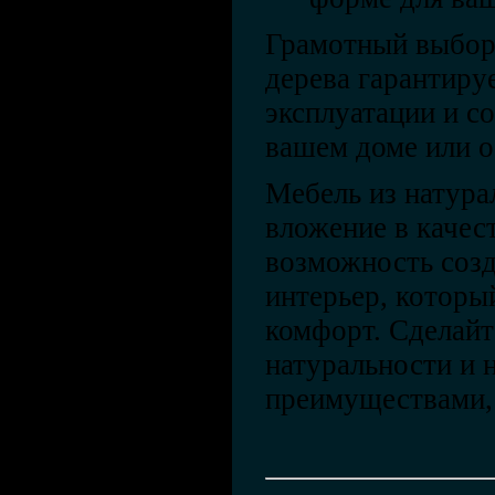
Грамотный выбор 
дерева гарантируе
эксплуатации и с
вашем доме или о
Мебель из натурал
вложение в качест
возможность созд
интерьер, который
комфорт. Сделайт
натуральности и 
преимуществами, 