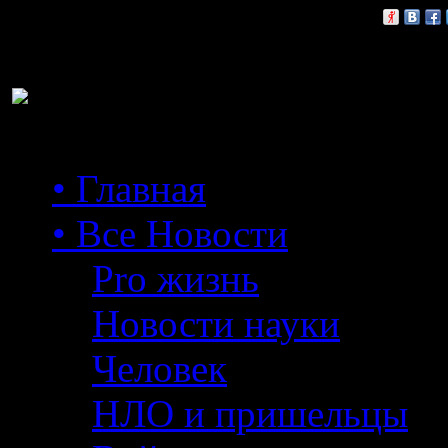
Расскажи друзьям:
• Главная
• Все Новости
Pro жизнь
Новости науки
Человек
НЛО и пришельцы