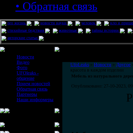
• Обратная связь
pro жизнь
новости науки
человек
нло и приш
стихийные бедствия
животные
тайны истории
авторские статьи
Меню сайта
Информация
Комментировать статьи на сайте 
Новости
публикации.
Видео
UfoLeaks
»
Новости
»
Другое
»
Фото
красота в каждом изделии
UFOleaks -
Мебель из натурального дере
общение
Прием новостей
Опубликовано: 27-10-2023, 09
Обратная связь
Р
Партнеры
Наши информеры