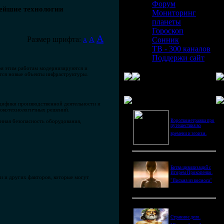
Форум
ейшие технологии
Мониторинг
планеты
Гороскоп
A
Размер шрифта:
A
Сонник
A
ТВ - 300 каналов
Поддержи сайт
я этим работам модернизируются и
тся новые объекты инфраструктуры.
Последнее видео
ецифики производственной деятельности и
ысокотехнологичных решений.
Короткометражка про
онная безопасность оборудования,
путешествия во
времени и эгоизм.
Битва цивилизаций с
Игорем Прокопенко.
и и других факторов, которые могут
"Письма из космоса"
Странное дело.