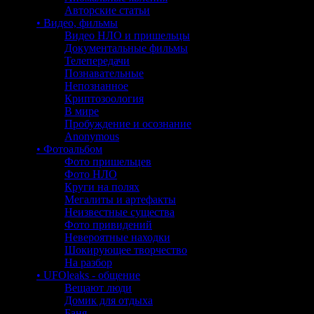
Авторские статьи
• Видео, фильмы
Видео НЛО и пришельцы
Документальные фильмы
Телепередачи
Познавательные
Непознанное
Криптозоология
В мире
Пробуждение и осознание
Anonymous
• Фотоальбом
Фото пришельцев
Фото НЛО
Круги на полях
Мегалиты и артефакты
Неизвестные существа
Фото привидений
Невероятные находки
Шокирующее творчество
На разбор
• UFOleaks - общение
Вещают люди
Домик для отдыха
Баня