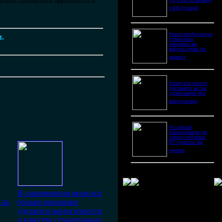
Pro Ultra: битва камер
достичь максимальной эффективности и
и ИИ-функций
Ремонт перфораторов
м.
и сварочных
аппаратов: как
выбрать сервис без
лишнего
Размер или чистота
бриллианта: на чем
сделать акцент при
выборе кольца
Российский
балансировщик для
отказоустойчивых
ИТ-сервисов: как
оценить
В современном мире все
 на
больше внимания
уделяется экологичности
и качеству строительных