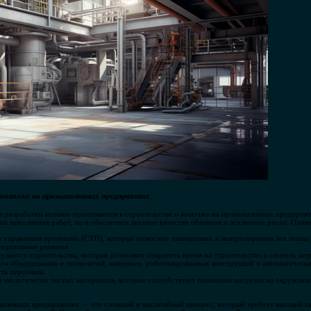
и монтаже на промышленных предприятиях
 разработки активно применяются в строительстве и монтаже на промышленных предприяти
ки выполнения работ, но и обеспечить высокое качество объектов и исключить риски. Одни
управления проектами (СУП), которые помогают планировать и контролировать все этапы 
оперативные решения.
ьного строительства, которые позволяют сократить время на строительство и снизить зат
го оборудования и технологий, например, роботизированных конструкций и автоматическ
ть персонала.
 экологически чистых материалов, которые способствуют снижению нагрузки на окружающ
ленных предприятиях — это сложный и масштабный процесс, который требует высокой кв