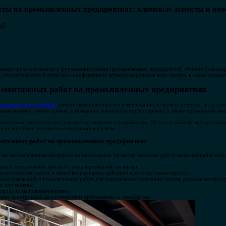
оты на промышленных предприятиях: ключевые аспекты и нов
46
ажную роль в развитии и функционировании промышленных предприятий. Именно благодар
обеспечивается безопасное и эффективное функционирование всех систем, а также создаю
о-монтажных работ на промышленных предприятиях
ышленных предприятиях
имеют свои особенности и требования, в первую очередь, из-за сп
 выполнение строгих сроков, соблюдение множества норм и правил, а также применение в
мышленных предприятиях делается на качество и надежность. От этого зависит эксплуатаци
прогнозируемым и непрогнозируемым нагрузкам.
онтажных работ на промышленных предприятиях
а на промышленном предприятии необходимо провести комплекс работ, включающий в себя:
ии и согласование проекта с регулирующими органами.
овательности работ, а также координацию действий всех участников проекта.
ых изысканий и геодезических работ для определения состояния грунта, рельефа местност
во или монтаж.
троль за выполнением плана.
вых конструкций на соответствие требованиям и стандартам.