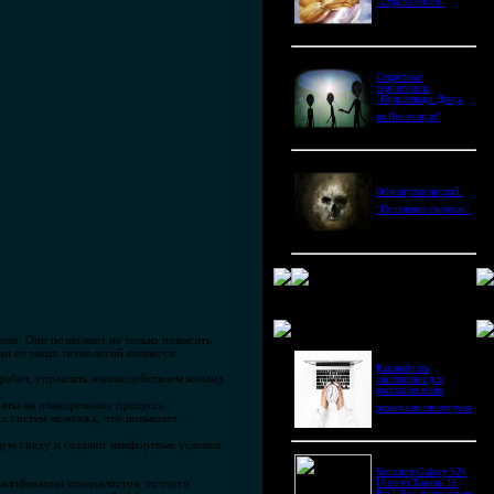
"Стрелы богов"
Секретные
территории.
"Пришельцы. Дверь
во Вселенную"
Обманутые наукой.
"Исцеление смертью"
Новое в блогах
ях. Они позволяют не только повысить
ми из таких технологий являются:
Как выбрать
работ, управлять взаимодействием команд
снотворное для
восстановления
раты на планирование процесса.
режима после отпуска
их систем монтажа, что повышает
ую среду и создают комфортные условия
Samsung Galaxy S26
алификации специалистов, точного
Ultra vs Xiaomi 16