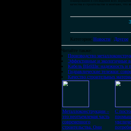
планирования и соблюдения всех нормати
качества в строительстве и монтаже, чт
Э
Категория
:
Новости
/
Другое
Читайте также:
Производство металлоконструк
Эффективные и экологичные в
Кабель ВБбШв: надежность и 
Гидравлические тележки: сов
Качество строительных матери
Металлоконструкции –
С пост
это неотъемлемая часть
промыш
современного
увелич
строительства. Они
потребн