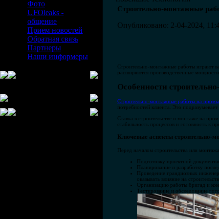
Фото
Строительно-монтажные раб
UFOleaks -
общение
Опубликовано: 2-04-2024, 11:
Прием новостей
Обратная связь
Партнеры
Наши информеры
Строительно-монтажные работы играют в
расширяются производственные мощности, 
Особенности строительн
Строительно-монтажные работы на пром
потребностей клиента. Это подразумевает
Ставка в строительстве и монтаже на про
стабильность процессов и готовность к 
Ключевые аспекты строительно-м
Перед началом строительства или монтаж
Подготовку проектной документац
Планирование и разработку послед
Проведение грандиозных инженерн
оказывать влияние на строительст
Организацию работы бригад и кон
Тестирование и обследование гото