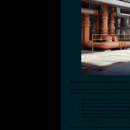
Новейшие технологии в строительстве 
Современные технологии и инновационные
производительность труда и сократить сро
Применение компьютерных систем 
и ресурсами, а также принимать 
Применение префабрикации и модул
Использование специализированно
эффективность работ и безопаснос
Применение энергосберегающих и
для работы.
Строительно-монтажные работы на промыш