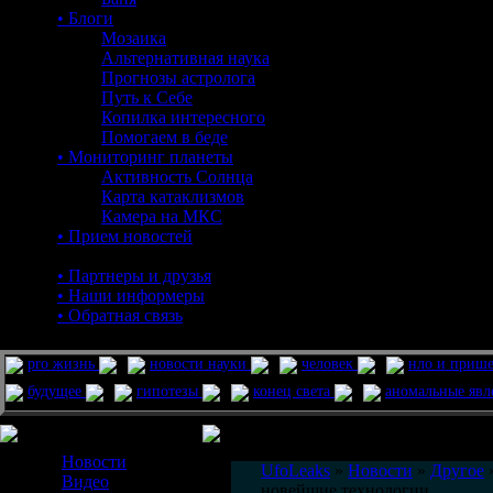
• Блоги
Мозаика
Альтернативная наука
Прогнозы астролога
Путь к Себе
Копилка интересного
Помогаем в беде
• Мониторинг планеты
Активность Солнца
Карта катаклизмов
Камера на МКС
• Прием новостей
• Партнеры и друзья
• Наши информеры
• Обратная связь
pro жизнь
новости науки
человек
нло и приш
будущее
гипотезы
конец света
аномальные яв
Меню сайта
Информация
Комментировать статьи на сайте 
Новости
UfoLeaks
»
Новости
»
Другое
»
Видео
новейшие технологии