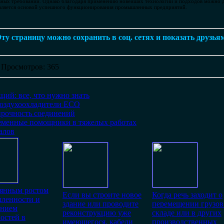
вных требований. Однако благодаря применению новейших технологий и подходов можно 
о является основой успешного функционирования промышленных предприятий.
ту страницу можно сохранить в соц. сетях и показать друзья
|
Просмотров
: 365
ций: все, что нужно знать
оздухоохладители ECO
прочность соединений
ременные помощники в тяжелых работах
алов
оянным ростом
Если вы строите новое
Когда речь заходит о
ленности и
здание или проводите
перемещении грузов
ением
реконструкцию уже
складе или в других
остей в
имеющегося, кабели
производственных