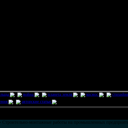
ельцы
война
планета земля
космос
стихийн
ления
авторские статьи
возможно только в течении
30
дней со дня публикации.
 Строительно-монтажные работы на промышленных предприяти