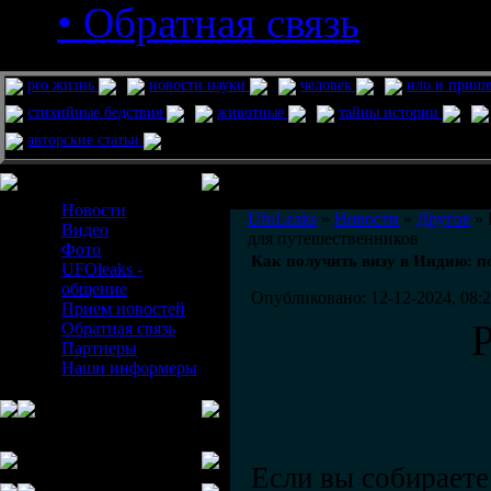
• Обратная связь
pro жизнь
новости науки
человек
нло и приш
стихийные бедствия
животные
тайны истории
авторские статьи
Меню сайта
Информация
Комментировать статьи на сайте 
Новости
UfoLeaks
»
Новости
»
Другое
» 
Видео
для путешественников
Фото
Как получить визу в Индию: п
UFOleaks -
общение
Опубликовано: 12-12-2024, 08:
Прием новостей
Обратная связь
Партнеры
Наши информеры
Если вы собираете