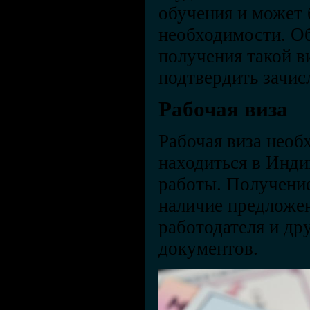
обучения и может 
необходимости. Об
получения такой в
подтвердить зачис
Рабочая виза
Рабочая виза необ
находиться в Инди
работы. Получение
наличие предложен
работодателя и д
документов.