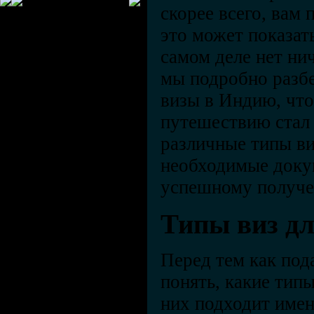
скорее всего, вам 
это может показат
самом деле нет нич
мы подробно разбе
визы в Индию, чт
путешествию стал 
различные типы ви
необходимые доку
успешному получе
Типы виз дл
Перед тем как пода
понять, какие тип
них подходит имен