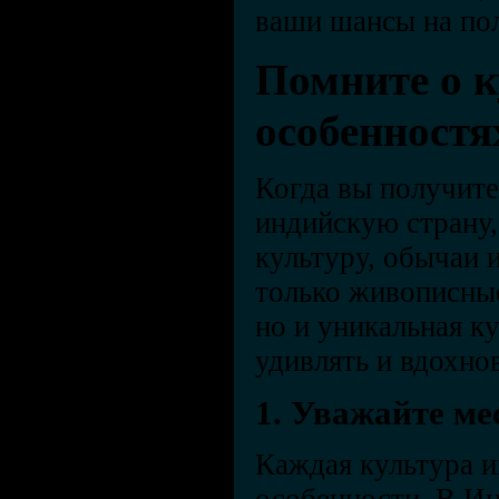
ваши шансы на по
Помните о 
особенност
Когда вы получите
индийскую страну, 
культуру, обычаи 
только живописные
но и уникальная к
удивлять и вдохно
1. Уважайте м
Каждая культура 