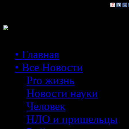
Расскажи друзьям:
• Главная
• Все Новости
Pro жизнь
Новости науки
Человек
НЛО и пришельцы