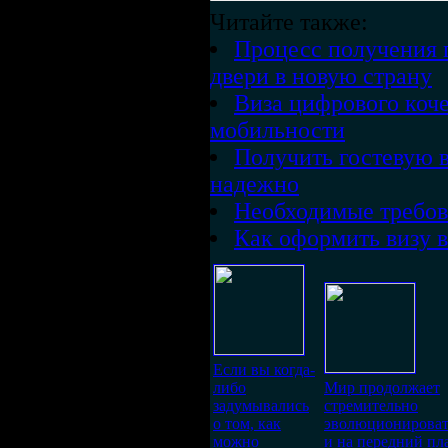
Читайте также:
Процесс получения 
двери в новую страну
Виза цифрового коче
мобильности
Получить гостевую в
надежно
Необходимые требов
Как оформить визу 
Если вы когда-
либо
Мир продолжает
задумывались
стремительно
о том, как
эволюционироват
можно
и на передний пл