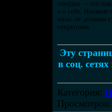
поездка — это шан
и о себе. Никакие
визы, не должны с
открытиям.
Эту страни
в соц. сетях
Категория
:
Н
Просмотров