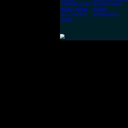
изменить свою
выходят новые
жизнь, начать
формы
все с чистого
мобильности.
листа,