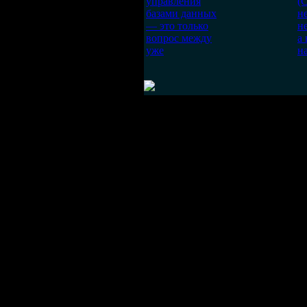
управления
(
базами данных
н
— это только
н
вопрос между
а
уже
н