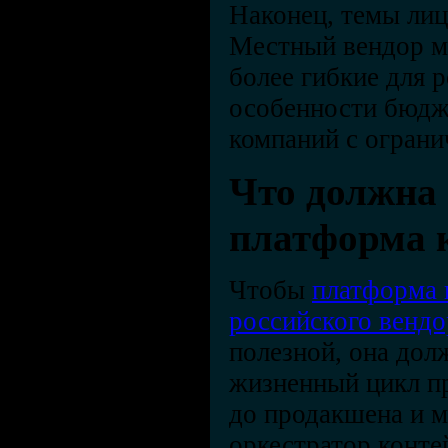
Наконец, темы лиц
Местный вендор м
более гибкие для 
особенности бюдж
компаний с огран
Что должна
платформа 
Чтобы
платформа 
российского вендо
полезной, она дол
жизненный цикл п
до продакшена и м
оркестратор конте