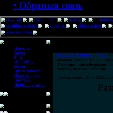
• Обратная связь
pro жизнь
новости науки
человек
нло и приш
стихийные бедствия
животные
тайны истории
авторские статьи
Меню сайта
Информация
Комментировать статьи на сайте 
Новости
публикации.
Видео
UfoLeaks
»
Новости
»
Другое
» 
Фото
вендора: зачем смотреть в стор
UFOleaks -
Платформа контейнеризации от
общение
сторону местного решения
Прием новостей
Обратная связь
Опубликовано: 19-03-2026, 11:5
Партнеры
Раз
Наши информеры