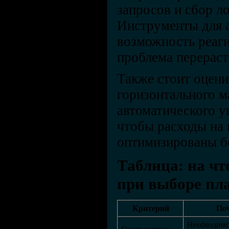
запросов и сбор ло
Инструменты для а
возможность реаги
проблема перераст
Также стоит оцен
горизонтального 
автоматического у
чтобы расходы на
оптимизированы б
Таблица: на ч
при выборе п
Критерий
По
Необходимо