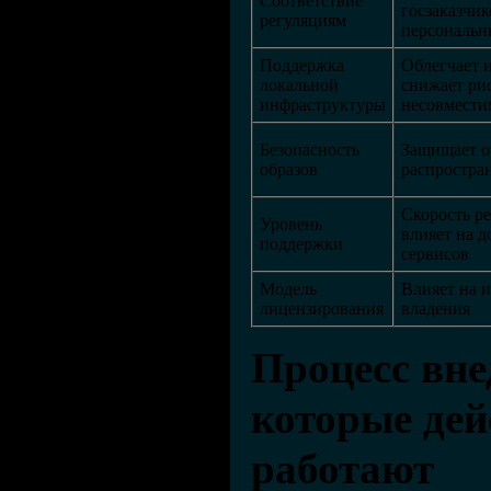
Соответствие
госзаказчик
регуляциям
персональ
Поддержка
Облегчает 
локальной
снижает ри
инфраструктуры
несовмести
Безопасность
Защищает о
образов
распростра
Скорость р
Уровень
влияет на д
поддержки
сервисов
Модель
Влияет на 
лицензирования
владения
Процесс вне
которые дей
работают