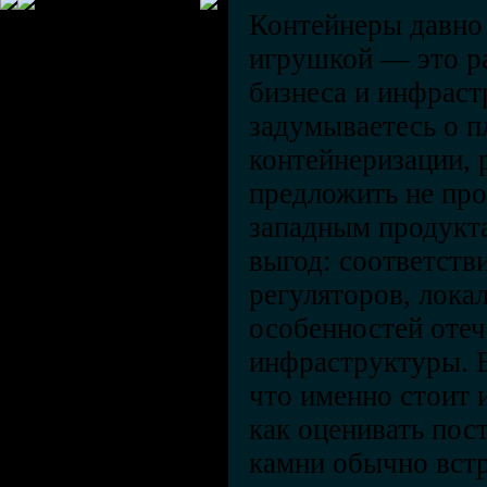
Контейнеры давно
игрушкой — это р
бизнеса и инфраст
задумываетесь о 
контейнеризации, 
предложить не про
западным продукта
выгод: соответств
регуляторов, лока
особенностей отеч
инфраструктуры. В
что именно стоит 
как оценивать пос
камни обычно встр