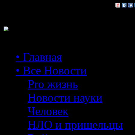
Расскажи друзьям:
• Главная
• Все Новости
Pro жизнь
Новости науки
Человек
НЛО и пришельцы