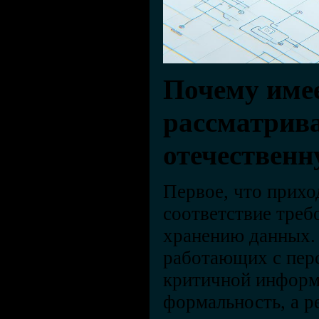
Почему име
рассматрив
отечествен
Первое, что прихо
соответствие треб
хранению данных.
работающих с пер
критичной информа
формальность, а р