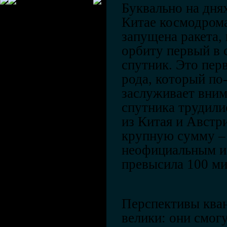
Буквально на дня
Китае космодром
запущена ракета, 
орбиту первый в 
спутник. Это пер
рода, который по
заслуживает вним
спутника трудили
из Китая и Австр
крупную сумму –
неофициальным и
превысила 100 ми
Перспективы ква
велики: они смог