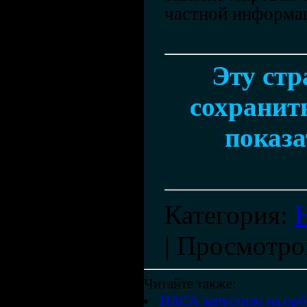
частной информа
Эту ст
сохранить
показа
Категория
:
|
Просмотро
Читайте также:
НАСА запустило на орб