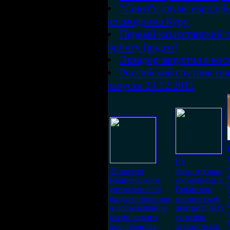
"Союз"с двумя европей
космодрома Куру
Первый казахстанский 
орбиту [видео]
Эквадор запустил в кос
Российский спутник свя
запуска 23.12.2011
На
21 апреля
французском
Национальное
космодроме в
управление по
Гвианском
воздухоплаванию
космическом
и исследованию
центре (ГКЦ)
космического
успешно
пространства
осуществлен