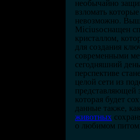
необычайно защи
взломать которые
невозможно. Выш
Micius
оснащен с
кристаллом, кото
для создания клю
современными ме
сегодняшний день
перспективе стан
целой сети из по
представляющей 
которая будет со
данные также, ка
животных
сохран
о любимом питом