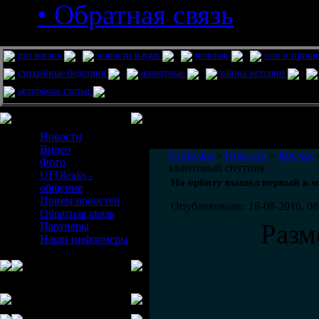
• Обратная связь
pro жизнь
новости науки
человек
нло и приш
стихийные бедствия
животные
тайны истории
авторские статьи
Меню сайта
Информация
Комментировать статьи на сайте 
Новости
публикации.
Видео
UfoLeaks
»
Новости
»
Космос
Фото
квантовый спутник
UFOleaks -
На орбиту вышел первый в м
общение
Прием новостей
Опубликовано: 18-08-2016, 08
Обратная связь
Разм
Партнеры
Наши информеры