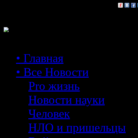
Расскажи друзьям:
• Главная
• Все Новости
Pro жизнь
Новости науки
Человек
НЛО и пришельцы