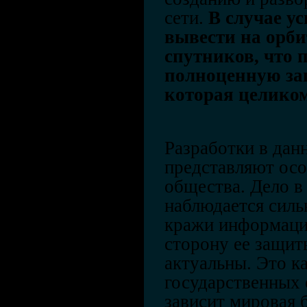
сети.
В случае у
вывести на орби
спутников, что 
полноценную за
которая целиком
Разработки в дан
представляют осо
общества. Дело в 
наблюдается силь
кражи информаци
сторону ее защи
актуальны. Это ка
государственных 
зависит мировая б