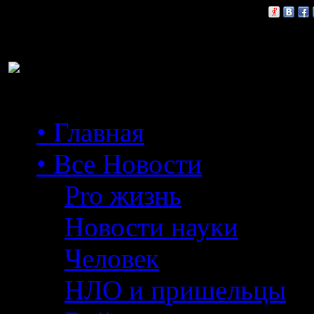
Расскажи друзьям:
• Главная
• Все Новости
Pro жизнь
Новости науки
Человек
НЛО и пришельцы