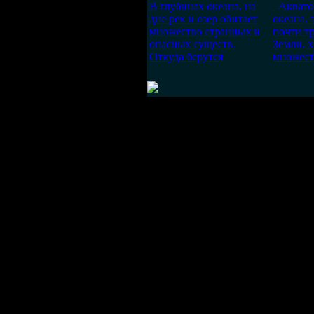
В глубинах океана, на
Аквато
дне рек и озер обитает
океана,
множество странных и
почти т
опасных существ.
Земли, х
Откуда берутся
множест