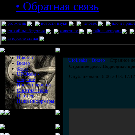
• Обратная связь
pro жизнь
новости науки
человек
нло и приш
стихийные бедствия
животные
тайны истории
авторские статьи
Меню сайта
Информация
Комментировать статьи на сайте 
Новости
UfoLeaks
»
Видео
» Странное д
Видео
Странное дело: Подводные п
Фото
UFOleaks -
Опубликовано: 6-06-2013, 17:12
общение
Прием новостей
Обратная связь
Партнеры
Наши информеры