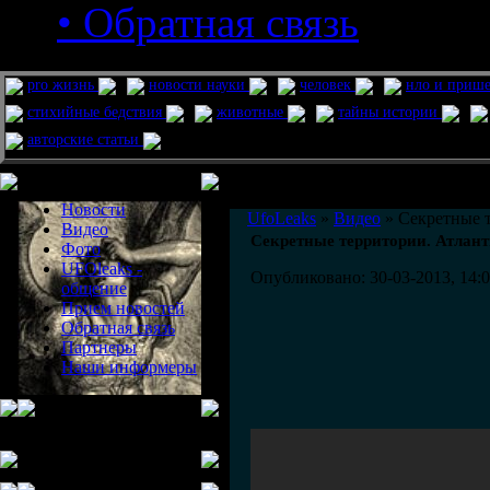
• Обратная связь
pro жизнь
новости науки
человек
нло и приш
стихийные бедствия
животные
тайны истории
авторские статьи
Меню сайта
Информация
Комментировать статьи на сайте 
Новости
UfoLeaks
»
Видео
» Секретные т
Видео
Секретные территории. Атлант
Фото
UFOleaks -
Опубликовано: 30-03-2013, 14:
общение
Прием новостей
Обратная связь
Партнеры
Наши информеры