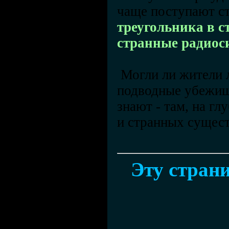
чаще поступают с
треугольника в с
странные радиоси
Могли ли жители л
подводные убежищ
знают - там, на г
и странных сущест
Эту страни