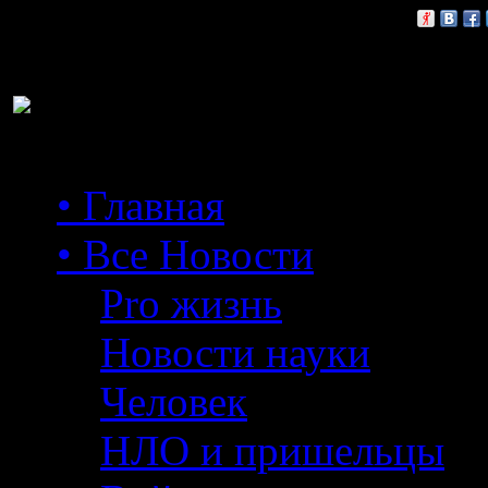
Расскажи друзьям:
• Главная
• Все Новости
Pro жизнь
Новости науки
Человек
НЛО и пришельцы