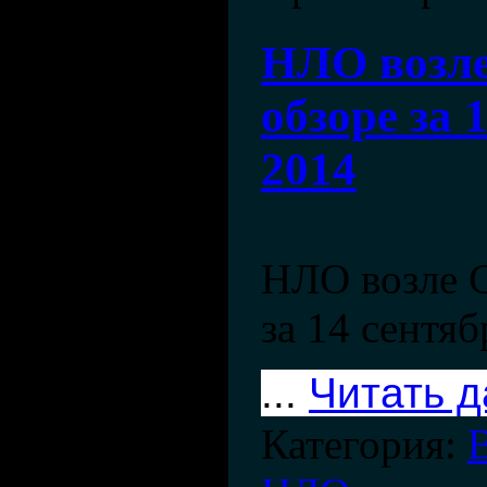
НЛО возле
обзоре за 
2014
НЛО возле С
за 14 сентяб
...
Читать 
Категория: