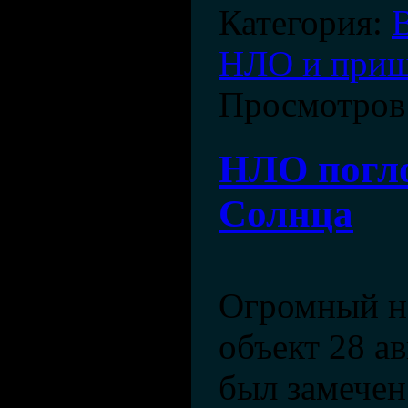
Категория:
НЛО и при
Просмотров
НЛО погл
Солнца
Огромный н
объект 28 ав
был замечен