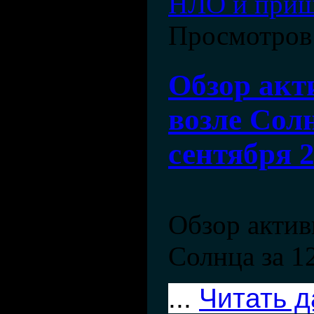
НЛО и при
Просмотров
Обзор ак
возле Солн
сентября 
Обзор акти
Солнца за 12
...
Читать 