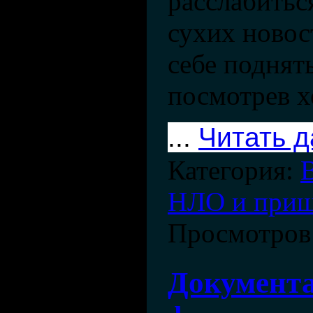
расслабиться
сухих новос
себе поднят
посмотрев 
...
Читать 
Категория:
НЛО и при
Просмотров
Документ