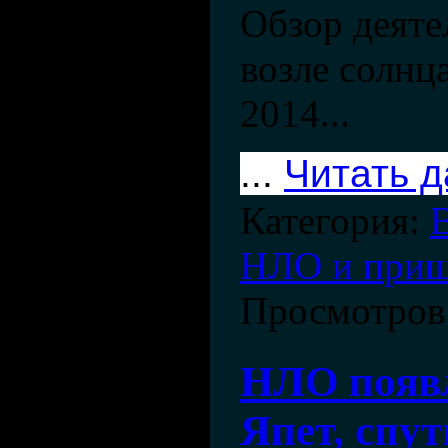
Обзор деят
возле солнца
2014...
...
Читать 
Категория:
НЛО и при
Просмотров
НЛО появ
Япет, спу