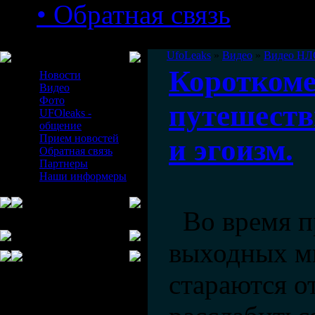
• Обратная связь
Меню сайта
UfoLeaks
»
Видео
»
Видео НЛ
Короткоме
Новости
Видео
Фото
путешеств
UFOleaks -
общение
Прием новостей
и эгоизм.
Обратная связь
Партнеры
Наши информеры
Во время п
выходных м
стараются о