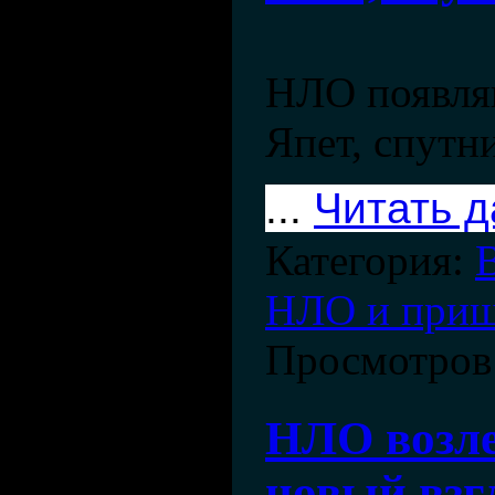
НЛО появля
Япет, спутни
...
Читать 
Категория:
НЛО и при
Просмотров
НЛО возле
новый взгл