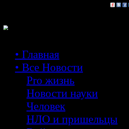
Расскажи друзьям:
• Главная
• Все Новости
Pro жизнь
Новости науки
Человек
НЛО и пришельцы