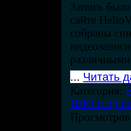
Запись была
сайте HelioV
собраны сн
видеозаписи
различными
...
Читать 
Категория:
НЛО и при
Просмотров