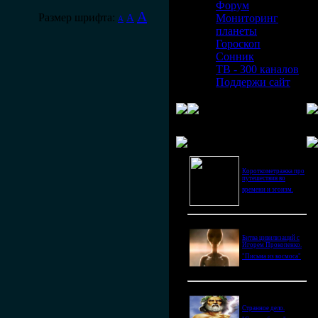
Форум
A
Размер шрифта:
A
Мониторинг
A
планеты
Гороскоп
Сонник
ТВ - 300 каналов
Поддержи сайт
Последнее видео
Короткометражка про
путешествия во
времени и эгоизм.
Битва цивилизаций с
Игорем Прокопенко.
"Письма из космоса"
Странное дело.