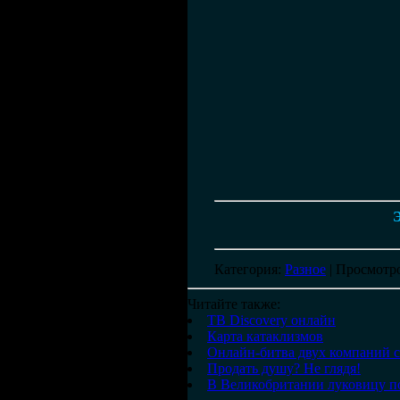
Э
Категория
:
Разное
|
Просмотр
Читайте также:
ТВ Discovery онлайн
Карта катаклизмов
Онлайн-битва двух компаний с
Продать душу? Не глядя!
В Великобритании луковицу п