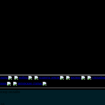
ельцы
война
планета земля
космос
стихийн
ления
авторские статьи
визор онлайн
:16