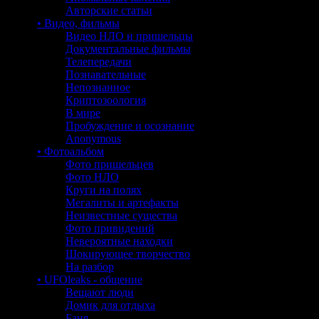
Авторские статьи
• Видео, фильмы
Видео НЛО и пришельцы
Документальные фильмы
Телепередачи
Познавательные
Непознанное
Криптозоология
В мире
Пробуждение и осознание
Anonymous
• Фотоальбом
Фото пришельцев
Фото НЛО
Круги на полях
Мегалиты и артефакты
Неизвестные существа
Фото привидений
Невероятные находки
Шокирующее творчество
На разбор
• UFOleaks - общение
Вещают люди
Домик для отдыха
Баня