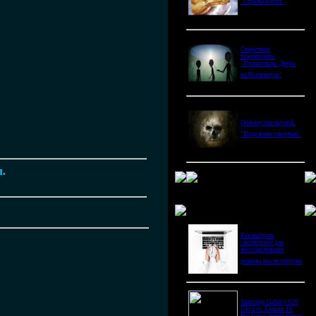
"Стрелы богов"
Секретные
территории.
"Пришельцы. Дверь
во Вселенную"
Обманутые наукой.
"Исцеление смертью"
м.
Новое в блогах
Как выбрать
снотворное для
восстановления
режима после отпуска
Samsung Galaxy S26
Ultra vs Xiaomi 16