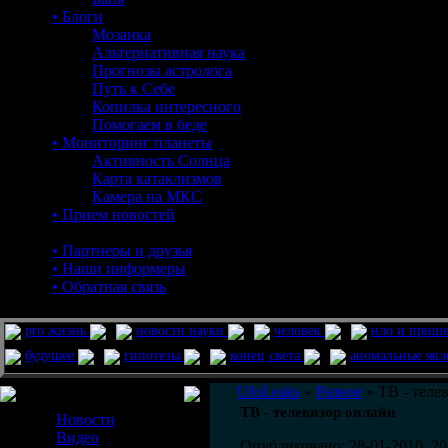
• Блоги
Мозаика
Альтернативная наука
Прогнозы астролога
Путь к Себе
Копилка интересного
Помогаем в беде
• Мониторинг планеты
Активность Солнца
Карта катаклизмов
Камера на МКС
• Прием новостей
• Партнеры и друзья
• Наши информеры
• Обратная связь
pro жизнь
новости науки
человек
нло и приш
будущее
гипотезы
конец света
аномальные яв
Меню сайта
UfoLeaks
»
Разное
» ТВ - теле
ТВ - телевизор онлайн
Новости
Видео
Опубликовано: 28-01-2010, 20