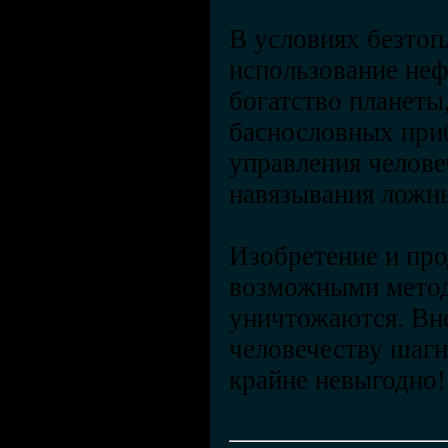
В условиях безтоп
использование неф
богатство планеты
баснословных приб
управления челове
навязывания ложн
Изобретение и пр
возможными метод
уничтожаются. Вне
человечеству шагн
крайне невыгодно!