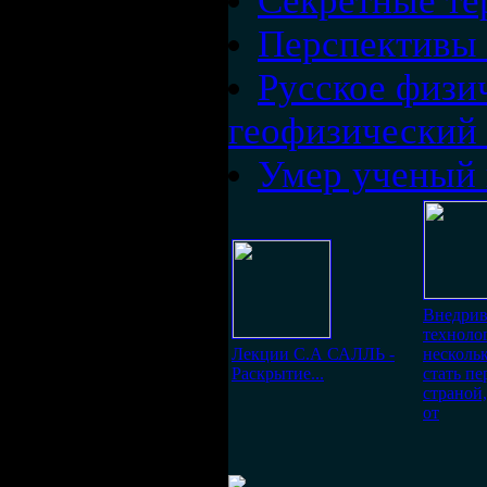
Секретные те
Перспективы 
Русское физи
геофизический 
Умер ученый 
Внедрив
технолог
Лекции С.А САЛЛЬ -
несколь
Раскрытие...
стать п
страной
от