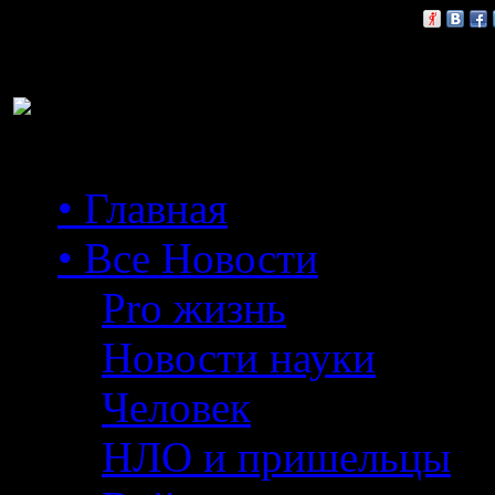
Расскажи друзьям:
• Главная
• Все Новости
Pro жизнь
Новости науки
Человек
НЛО и пришельцы