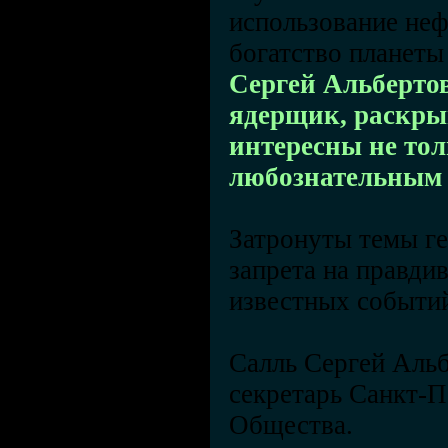
использование неф
богатство планеты
Сергей Альберто
ядерщик, раскры
интересны не то
любознательным 
Затронуты темы ге
запрета на правди
известных событ
Салль Сергей Альб
секретарь Санкт-П
Общества.