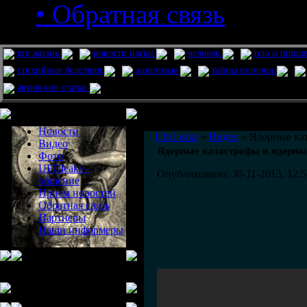
• Обратная связь
pro жизнь
новости науки
человек
нло и приш
стихийные бедствия
животные
тайны истории
авторские статьи
Меню сайта
Информация
Комментировать статьи на сайте 
Новости
UfoLeaks
»
Видео
» Ядерные ка
Видео
Ядерные катастрофы и ядерны
Фото
UFOleaks -
Опубликовано: 30-11-2013, 12:5
общение
Прием новостей
Обратная связь
Партнеры
Наши информеры