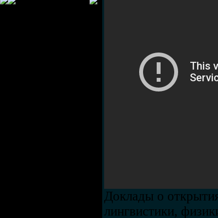
Доклады о открытия
лингвистики, физик