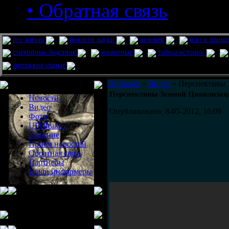
• Обратная связь
pro жизнь
новости науки
человек
нло и приш
стихийные бедствия
животные
тайны истории
авторские статьи
Меню сайта
UfoLeaks
»
Видео
» Перспективы 
Перспективы Земной Цивилизац
Новости
Видео
Опубликовано: 8-05-2012, 16:09
Фото
UFOleaks -
общение
Прием новостей
Обратная связь
Партнеры
Наши информеры