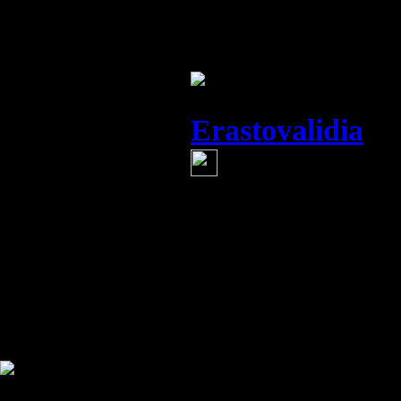
начнем думать о
всего придет ко
Erastovalidia
(
Информация и
и безусловно з
о будущем наше
уничтожается уж
глазах. Очень ж
Информация
Комментировать статьи на сайте 