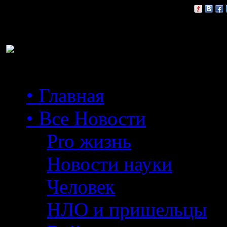
Расскажи друзьям:
• Главная
• Все Новости
Pro жизнь
Новости науки
Человек
НЛО и пришельцы