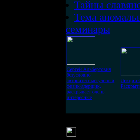
Тайны славян
Тема аномаль
семинары
Сергей Альбертович
безусловно
авторитетный учёный,
Лекции 
физик-ядерщик,
Раскрыти
раскрывает очень
интересные
Bourne
(9 мая 2012
Перспективы