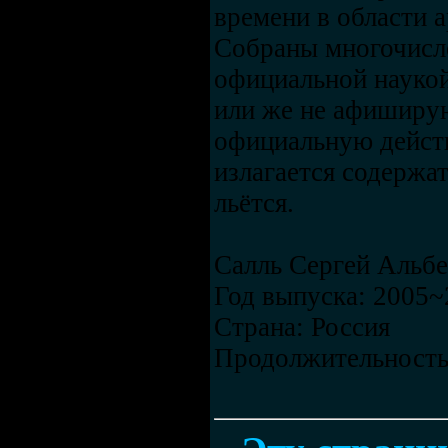
времени в области а
Собраны многочисле
официальной наукой
или же не афиширую
официальную дейст
излагается содержа
льётся.
Салль Сергей Альбе
Год выпуска: 2005~
Страна: Россия
Продолжительность: