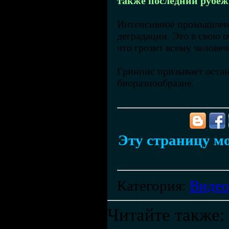
также последний рубеж
Интенсивное промышленн
деградации. Это в свою 
что грозит всему челове
Гринпис призывает остан
биоразнообразие.
Эту страницу мо
Категория
:
Виде
Читайте также: