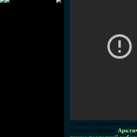
Гринпис призывает остан
биоразнообразие.
Арктич