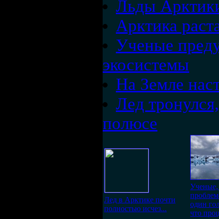
Льды Арктик
Арктика раст
Ученые преду
экосистемы
На Земле нас
Лед тронулся
полюсе
Ученые,
проблем
Лед в Арктике почти
один го
полностью исчез...
что про