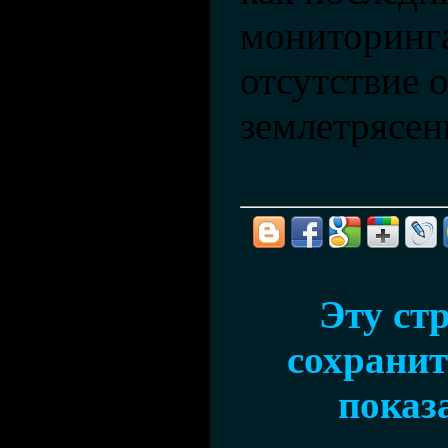
мониторинга
отсутствие 
землетрясен
Эту ст
сохранить
показ