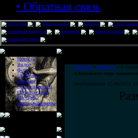
• Обратная связь
pro жизнь
новости науки
человек
нло и приш
стихийные бедствия
животные
тайны истории
авторские статьи
Меню сайта
Информация
Комментировать статьи на сайте 
Новости
публикации.
Видео
UfoLeaks
»
Новости
» В Китай
Фото
В Китайском озере запанико
UFOleaks -
общение
Опубликовано: 12-09-2012, 13
Прием новостей
Раз
Обратная связь
Партнеры
Наши информеры