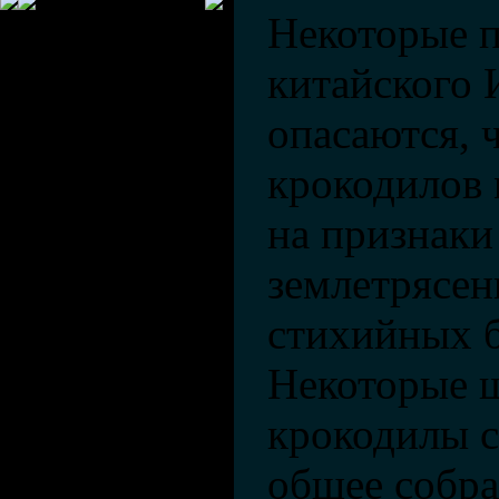
Некоторые п
китайского 
опасаются, 
крокодилов 
на признаки
землетрясен
стихийных б
Некоторые ш
крокодилы с
общее собра