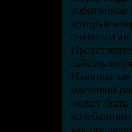
работников 
которые впе
очевидцами 
Представите
сейсмологи
Нанкина зая
массовой па
может быть 
колебаниями
как последн