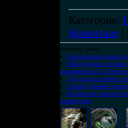
Категория
:
Животные
|
Читайте также:
Пенсионерка прыгнула
Обнаружены останки к
сражавшегося с 18-метр
"Где в лесах много- мн
Самый древний кроко
Испанские палеонтол
крокодилов