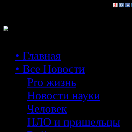
Расскажи друзьям:
• Главная
• Все Новости
Pro жизнь
Новости науки
Человек
НЛО и пришельцы