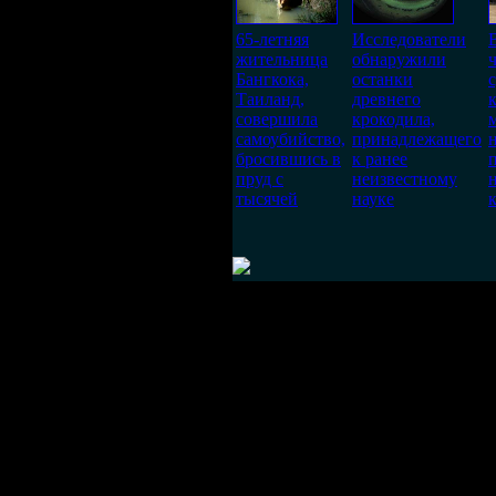
65-летняя
Исследователи
жительница
обнаружили
Бангкока,
останки
Таиланд,
древнего
совершила
крокодила,
самоубийство,
принадлежащего
бросившись в
к ранее
пруд с
неизвестному
тысячей
науке