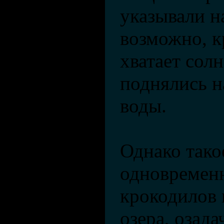
указывали на
возможно, к
хватает сол
поднялись н
воды.
Однако тако
одновремен
крокодилов 
озера, озад