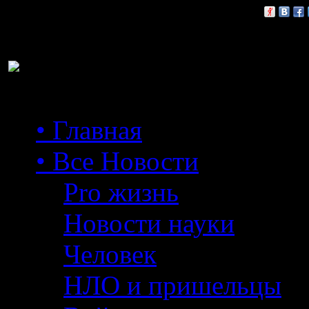
Расскажи друзьям:
• Главная
• Все Новости
Pro жизнь
Новости науки
Человек
НЛО и пришельцы