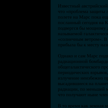
Известный австрийский
что «проблема защиты 
полете на Марс пока ещ
посланный сегодня на 
подвергся бы мощному
называемой галактичес
«солнечным ветром». В 
прибыла бы к месту наз
Однако и сам Марс под
радиационной бомбарди
общегалактического про
периодических взрывов
излучение неизбежно пр
высадившиеся на плане
радиации, по меньшей м
что получают ныне чле
В то время как земная 