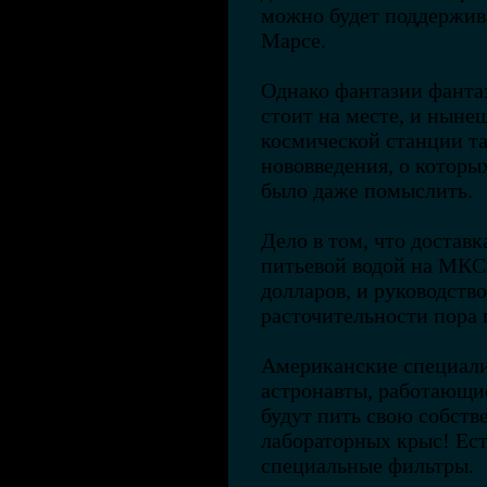
можно будет поддержив
Марсе.
Однако фантазии фантаз
стоит на месте, и нын
космической станции т
нововведения, о которых
было даже помыслить.
Дело в том, что доставк
питьевой водой на МКС
долларов, и руководств
расточительности пора 
Американские специалис
астронавты, работающие
будут пить свою собств
лабораторных крыс! Ес
специальные фильтры.