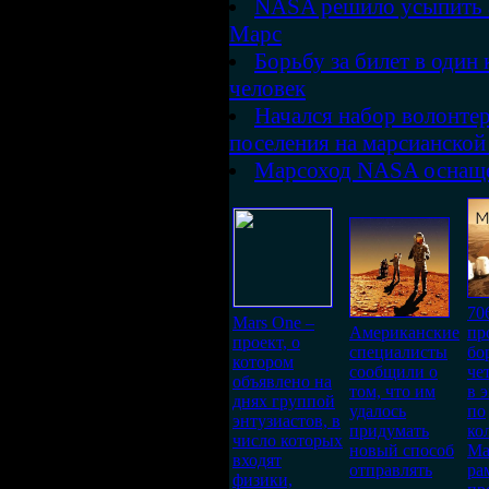
NASA решило усыпить а
Марс
Борьбу за билет в один
человек
Начался набор волонтер
поселения на марсианской
Марсоход NASA оснаще
70
Mars One –
Американские
пр
проект, о
специалисты
бо
котором
сообщили о
че
объявлено на
том, что им
в 
днях группой
удалось
по
энтузиастов, в
придумать
ко
число которых
новый способ
Ма
входят
отправлять
ра
физики,