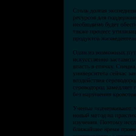
Столь долгая экспедици
ресурсов для поддержа
необходимо будет обесп
также процесс утилизац
продуктов жизнедеятел
Один из возможных пу
искусственно заставить
впасть в спячку. Специ
университета сейчас з
воздействия сероводоро
сероводород замедляет
без нарушения кровоток
Ученые подчеркивают, ч
новый метод на практик
изучения. Поэтому исс
ближайшее время прове