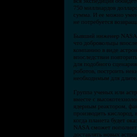
вся экспедиция обойдет
750 миллиардов доллар
сумма. И ее можно умен
не потребуется возвращ
Бывший инженер NASA 
что добровольцы впосл
компанию в виде астрон
впоследствии повторит
для подобного сценария
роботов, построить нек
необходимым для длите
Группа ученых или аст
вместе с высокотехнол
ядерным реактором, фа
производить кислород, 
когда планета будет ока
NASA сможет пополнять
доставлять новых астро