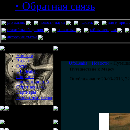
• Обратная связь
pro жизнь
новости науки
человек
нло и приш
стихийные бедствия
животные
тайны истории
авторские статьи
Меню сайта
Информация
Комментировать статьи на сайте 
Новости
публикации.
Видео
UfoLeaks
»
Новости
» Путешес
Фото
Путешествие к Марсу
UFOleaks -
общение
Опубликовано: 20-03-2013, 22
Прием новостей
Обратная связь
Партнеры
Наши информеры