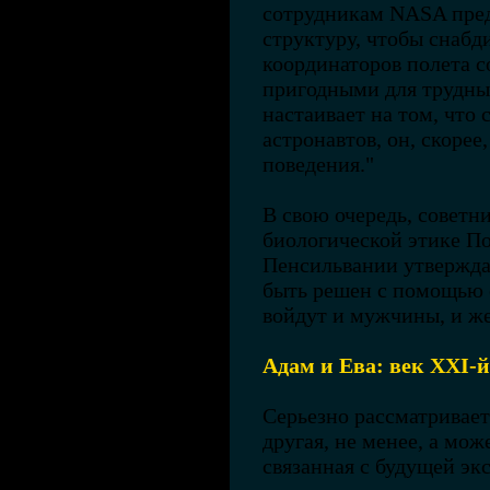
сотрудникам NASA пред
структуру, чтобы снабди
координаторов полета 
пригодными для трудных
настаивает на том, что 
астронавтов, он, скоре
поведения."
В свою очередь, советн
биологической этике По
Пенсильвании утверждае
быть решен с помощью 
войдут и мужчины, и ж
Адам и Ева: век ХХI-й
Серьезно рассматривает
другая, не менее, а мож
связанная с будущей эк