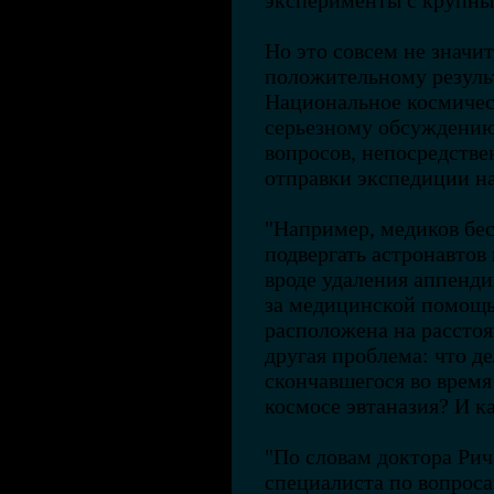
эксперименты с крупн
Но это совсем не значит
положительному резуль
Национальное космичес
серьезному обсуждению
вопросов, непосредстве
отправки экспедиции н
"Например, медиков бе
подвергать астронавто
вроде удаления аппенди
за медицинской помощь
расположена на рассто
другая проблема: что де
скончавшегося во врем
космосе эвтаназия? И к
"По словам доктора Рич
специалиста по вопрос