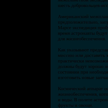
шесть добровольцев-исс
Американский межплан
предположительно, запу
Марсе экспедиция пробуд
время астронавты будут
для жизнеобеспечения.
Как указывают предста
миссию или доставить 
практически невозможно
должны будут хорошо зн
состоянии при необходи
изготовить новые запча
Космический аппарат о
жизнеобеспечения, кот
и воды. В полете астро
фрукты и овощи.