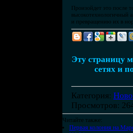
Произойдет это после т
высокотехнологичный а
и превращению их в но
Эту страницу м
сетях и п
Категория
:
Ново
Просмотров
: 26
Читайте также:
Первая колония на Марс