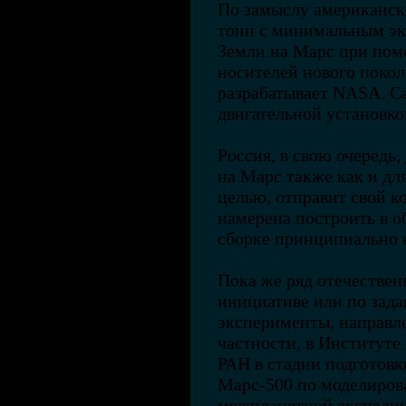
По замыслу американск
тонн с минимальным эк
Земли на Марс при пом
носителей нового покол
разрабатывает NASA. С
двигательной установко
Россия, в свою очередь
на Марс также как и дл
целью, отправит свой к
намерена построить в о
сборке принципиально 
Пока же ряд отечествен
инициативе или по зад
эксперименты, направле
частности, в Институт
РАН в стадии подготовк
Марс-500 по моделиров
межпланетной экспедиц