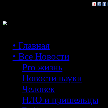
Расскажи друзьям:
• Главная
• Все Новости
Pro жизнь
Новости науки
Человек
НЛО и пришельцы