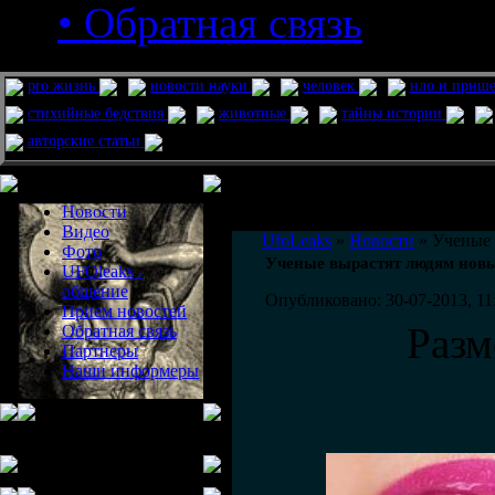
• Обратная связь
pro жизнь
новости науки
человек
нло и приш
стихийные бедствия
животные
тайны истории
авторские статьи
Меню сайта
Информация
Комментировать статьи на сайте 
Новости
публикации.
Видео
UfoLeaks
»
Новости
» Ученые 
Фото
Ученые вырастят людям новы
UFOleaks -
общение
Опубликовано: 30-07-2013, 11
Прием новостей
Разм
Обратная связь
Партнеры
Наши информеры