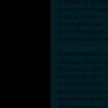
Ученым из Китайс
удалось воссоздат
мышей, и они счи
биоинженерные "
быть пересажены
потеряли свои зу
Примитивная стру
эмалью, стала пе
созданной с испо
которая предусма
стволовых клеток
жизнедеятельност
вырастить кроше
напоминающие зу