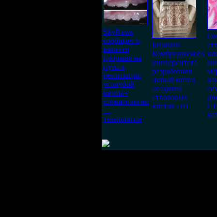
SkyNews
Ок
сообщает о
Биологи
ст
важном
Кембриджского
кл
прорыве на
университета
жи
пути к
разработали
мё
реализации
новый метод
ка
«голубой
создания
се
мечты»
стволовых
дн
стоматологии
клеток - из
Ст
—
ка
технологии