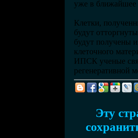
уже в ближайшее 
Клетки, полученн
будут отторгнуты
будут получены и
клеточного матер
ИПСК ученые св
регенеративной м
Эту ст
сохранить