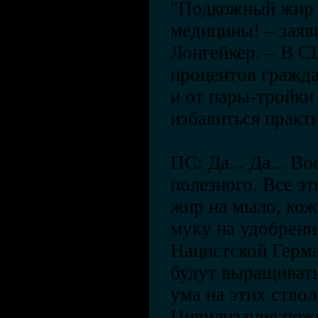
"Подкожный жир –
медицины! – заяв
Лонгейкер. – В С
процентов гражд
и от пары-тройки
избавиться практ
ПС: Да... Да... В
полезного. Все э
жир на мыло, кож
муку на удобрени
Нацистской Герма
будут выращивать
ума на этих ство
Цивилизация пожи