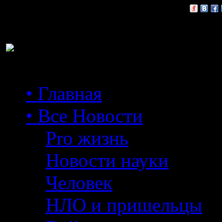
Расскажи друзьям:
• Главная
• Все Новости
Pro жизнь
Новости науки
Человек
НЛО и пришельцы