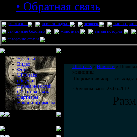
• Обратная связь
pro жизнь
новости науки
человек
нло и приш
стихийные бедствия
животные
тайны истории
авторские статьи
Меню сайта
Информация
Комментировать статьи на сайте 
Новости
публикации.
Видео
UfoLeaks
»
Новости
» Подкожн
Фото
медицины
UFOleaks -
Подкожный жир – это жидкое
общение
Прием новостей
Опубликовано: 23-05-2012, 11
Обратная связь
Разм
Партнеры
Наши информеры