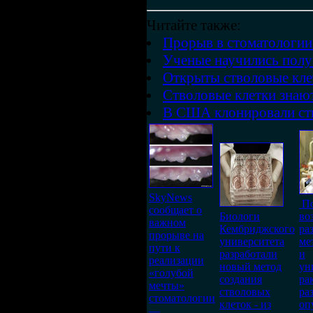
Читайте также:
Прорыв в стоматологии:
Ученые научились получ
Открыты стволовые клет
Стволовые клетки знают
В США клонировали ств
SkyNews
По
сообщает о
Биологи
во
важном
Кембриджского
ра
прорыве на
университета
ме
пути к
разработали
и
реализации
новый метод
ун
«голубой
создания
ра
мечты»
стволовых
ра
стоматологии
клеток - из
оп
—