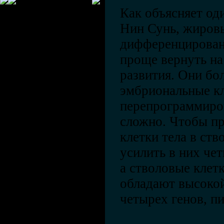
Как объясняет од
Нин Сунь, жировы
дифференцированы
проще вернуть н
развития. Они бо
эмбриональные кл
перепрограммиро
сложно. Чтобы пр
клетки тела в ст
усилить в них че
а стволовые клет
обладают высокой
четырех генов, п