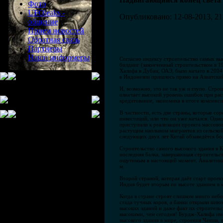
Надвигающийся конец света
Фото
UFOleaks -
Опубликовано: 12-08-2013, 21
общение
Прием новостей
Обратная связь
Партнеры
Наши информеры
Согласно индексу строительство самых вы
билдинг (законченный строительством в 1
Халифа в Дубаи, ОАЭ, было начато в 2004
в Индонезии пришлось прямо на Азиатский
И, возможно, это не так уж и глупо. Стр
означает высокий уровень ошибок при расп
кредитование, экономика в итоге компенси
В частности, есть две страны, которые со
инвестиций, или что он уже начался. Одно
приступили к реализации проекта массовог
растущим наплывом мигрантов из сельской
следующих двух лет Китай обзаведётся бол
Строительство самого высокого здания в К
последняя балка, завершающая строительс
ощутимым в настоящий момент. Аналитики у
м.
Второй страной, которая даёт старт прое
Индия будет вторым по высоте зданием в м
Когда в стране строят слишком много небо
стада тучных коров, а банки открыли шлюз
высоких зданий и даже факт их строительс
высокими, чем сегодня! Бурдж-Халифа име
высокого здания в мире, строения Чанша, в