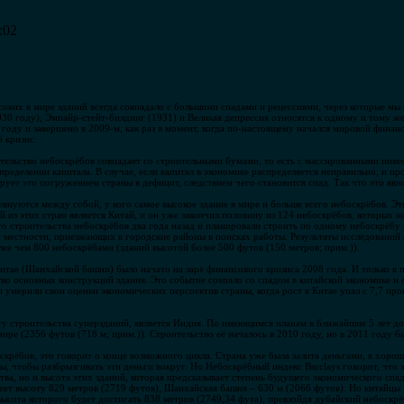
:02
соких в мире зданий всегда совпадало с большими спадами и рецессиями, через которые мы
930 году), Эмпайр-стейт-билдинг (1931) и Великая депрессия относятся к одному и тому ж
 году и завершено в 2009-м, как раз в момент, когда по-настоящему начался мировой фина
 кризис.
оительство небоскрёбов совпадает со строительными бумами, то есть с массированными инве
ределении капитала. В случае, если капитал в экономике распределяется неправильно, и п
рует это погружением страны в дефицит, следствием чего становится спад. Так что это явн
ревнуются между собой, у кого самое высокое здание в мире и больше всего небоскрёбов. Эт
й из этих стран является Китай, и он уже закончил половину из 124 небоскрёбов, которых 
о строительства небоскрёбов два года назад и планировали строить по одному небоскрёбу 
 местности, приезжающих в городские районы в поисках работы. Результаты исследований с
ее чем 800 небоскрёбами (зданий высотой более 500 футов (150 метров; прим.)).
итае (Шанхайской башни) было начато на заре финансового кризиса 2008 года. И только в 
тво основных конструкций здания. Это событие совпало со спадом в китайской экономике и
мерили свои оценки экономических перспектив страны, когда рост в Китае упал с 7,7 проце
кту строительства суперзданий, является Индия. По имеющимся планам в ближайшие 5 лет д
ире (2356 футов (718 м; прим.)). Строительство её началось в 2010 году, но в 2011 году б
скрёбов, это говорит о конце возможного цикла. Страна уже была залита деньгами, в хоро
ы, чтобы разбрызгивать эти деньги вокруг. Но Небоскрёбный индекс Barclays говорит, что з
тва, но и высота этих зданий, которая предсказывает степень будущего экономического спад
ет высоту 829 метров (2719 футов), Шанхайская башня – 630 м (2066 футов). Но китайцы 
ысота которого будет достигать 838 метров (2749,34 фута), превзойдя дубайский небоскрёб 