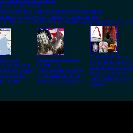
й высокий небоскреб Чечни
й подводный тоннель
идетельствующих о закате американской экономики
совые пузыри создают условия для нового краха
я построить самый высокий небоскреб в мире высотой почти в 
Верным признаком
ернулся к
Если вы знаете кого-
разрушения системы
 строительства
нибудь, кто
мирового капитализ
длинного в мире
действительно верит в
может служить то
ого тоннеля.
то, что американская
обстоятельство, что
ить новый
экономика находится в
любые