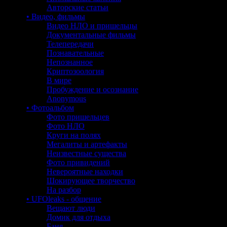
Авторские статьи
• Видео, фильмы
Видео НЛО и пришельцы
Документальные фильмы
Телепередачи
Познавательные
Непознанное
Криптозоология
В мире
Пробуждение и осознание
Anonymous
• Фотоальбом
Фото пришельцев
Фото НЛО
Круги на полях
Мегалиты и артефакты
Неизвестные существа
Фото привидений
Невероятные находки
Шокирующее творчество
На разбор
• UFOleaks - общение
Вещают люди
Домик для отдыха
Баня