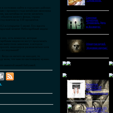
"Стрелы богов"
е в состоянии найти в городских районах
рым с прошлого года китайская экономика
мя, как китайцы не могли заплатить
а объектов жилого фонда, страна
Секретные
год взлетели на 150 процентов.
территории.
"Пришельцы. Дверь
012-м (открытие 5 июля). Его высота
во Вселенную"
 прекрасный момент Небоскрёбный индекс
е них, есть немногие, которые
ебоскрёбным индексом могут предсказать
они выпустили заявление, в котором
Обманутые наукой.
просить акционеров раскошелиться хотя
"Исцеление смертью"
х исследований!
. Когда он ничего не находит, то
ежду всем, что нам по-настоящему нужно.
 что выпитой вашей бабушкой.
Новое в блогах
м.
Как выбрать
снотворное для
восстановления
режима после отпуска
Samsung Galaxy S26
Ultra vs Xiaomi 16