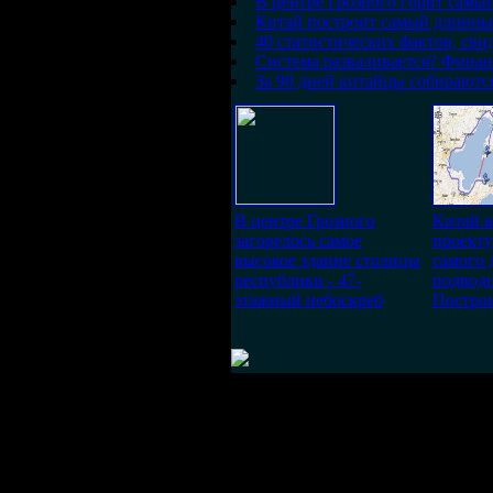
В центре Грозного горит самы
Китай построит самый длинны
40 статистических фактов, св
Система разваливается? Финан
За 90 дней китайцы собираютс
В центре Грозного
Китай в
загорелось самое
проекту
высокое здание столицы
самого 
республики - 47-
подводн
этажный небоскреб
Постро