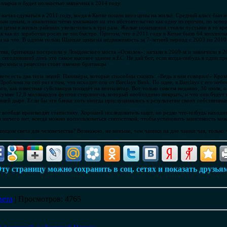
лларов и будет полностью закончена к 2014 году.
ачал сдуваться в 2011 году, когда в Китае пошли вниз цены на жильё. Средний класс был н
м ценам, и аналитики чётко указывают на это обстоятельство как одну из причин, по кото
е цены в жилых районах увеличились в три раза. Жилые помещения стояли пустыми в то вре
ак как их заработки росли не так быстро. Притом, что в 2011 году в Китае было 64 миллион
и на что. В одном только Шанхае цены на недвижимость за 7-летний период с 2003 по 2010 
тва, британцы построили у Лондонского моста «Осколок»; начали в 2009-м и закончили в 2
на сегодняшний день это самое высокое здание в ЕС. Не дай бог, если когда-нибудь в один
еврозоны и рецессии стоят именно британцы.
ете есть два типа людей. Паникёры, которые способны сказать: «Ведь я вам говорил!» Кром
 Проблема на сей раз в том, что исходит она от Barclays Bank. По идее, в Barclays с его н
го, как известная субстанция попадёт на вентилятор. Вот только совсем недавно, 30 июля, 
 сумме 12,8 миллиардов фунтов стерлингов, который необходимо покрыть, и что они будут 
ющей дыре. Если бы эти банки хоть иногда прислушивались к результатам своих собственны
и вообще производят статистику. Хороший исследователь ищет, но редко что-нибудь находит
ам ничего нет, всегда можно воспользоваться статистикой, чтобы установить зависимость м
концом света для человечества? Возможно, не меньше, чем чаинки на дне чашки чая, только
ту страницу можно сохранить в соц. сетях и показать друзья
вета
|
Просмотров
: 4765