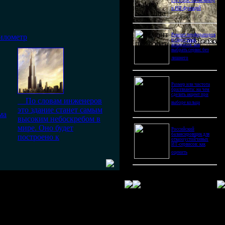
Pro Ultra: битва камер
и ИИ-функций
Ремонт перфораторов
километр
и сварочных
аппаратов: как
выбрать сервис без
лишнего
Размер или чистота
бриллианта: на чем
сделать акцент при
По словам инженеров
выборе кольца
это здание станет самым
ма
высоким небоскребом в
мире. Оно будет
Российский
балансировщик для
построено к
отказоустойчивых
ИТ-сервисов: как
оценить