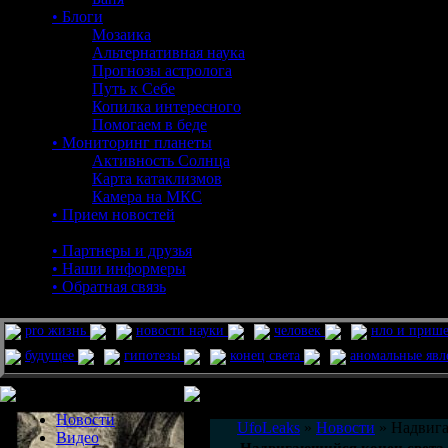
• Блоги
Мозаика
Альтернативная наука
Прогнозы астролога
Путь к Себе
Копилка интересного
Помогаем в беде
• Мониторинг планеты
Активность Солнца
Карта катаклизмов
Камера на МКС
• Прием новостей
• Партнеры и друзья
• Наши информеры
• Обратная связь
pro жизнь
новости науки
человек
нло и приш
будущее
гипотезы
конец света
аномальные яв
Меню сайта
Информация
Комментировать статьи на сайте 
Новости
UfoLeaks
»
Новости
» Надвига
Видео