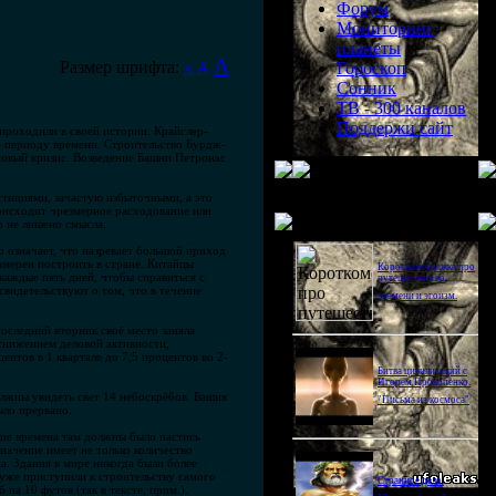
Форум
Мониторинг
планеты
A
Размер шрифта:
A
Гороскоп
A
Сонник
ТВ - 300 каналов
Поддержи сайт
 проходили в своей истории. Крайслер-
е периоду времени. Строительство Бурдж-
нсовый кризис. Возведение Башни Петронас
стициями, зачастую избыточными, а это
роисходит чрезмерное расходование или
Последнее видео
о не лишено смысла.
о означает, что назревает большой приход
намерен построить в стране. Китайцы
Короткометражка про
каждые пять дней, чтобы справиться с
путешествия во
видетельствуют о том, что в течение
времени и эгоизм.
последний вторник своё место заняла
 снижением деловой активности,
нтов в 1 квартале до 7,5 процентов во 2-
Битва цивилизаций с
Игорем Прокопенко.
олжны увидеть свет 14 небоскрёбов. Башня
"Письма из космоса"
ыло прервано.
шие времена там должны были пастись
начение имеет не только количество
а. Здания в мире никогда были более
уже приступили к строительству самого
Странное дело.
на 10 футов (так в тексте; прим.).