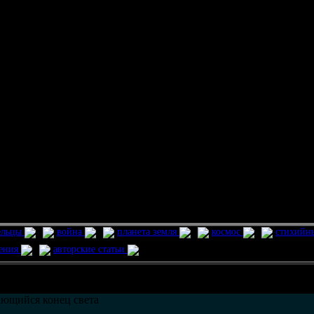
ельцы
война
планета земля
космос
стихийн
ления
авторские статьи
возможно только в течении
30
дней со дня публикации.
ющийся конец света