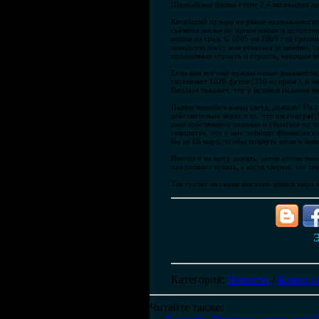
Шанхайская башня стоит 2,4 миллиарда до
Китайский пузырь на рынке недвижимости н
съёмное жильё по приемлемым и допустимы
пошла на спад. С 2005 по 2009 год средни
арендную плату или угнаться за ценами, т
продолжала строить и строить, невзирая н
Если вам всё ещё нужны новые доказательс
составляет 1020 футов (310 м; прим.), и 
Barclays покажет, что у истоков падения 
Надвигающийся конец света, дожили! На св
действительно верят в то, что им говорят.
своё собственное падение и убраться до то
говорится, что у них дефицит финансов в
бы на £6 млрд, чтобы заткнуть щели в зия
Иногда я не могу понять, зачем статистик
продолжает искать, а когда уверен, что т
Так грозят ли самые высокие здания мира 
Э
Категория
:
Новости
/
Конец с
Читайте также: