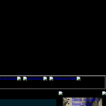
ые бедствия
животные
тайны истории
Разделы
Поиск по сайту
Наши блоги