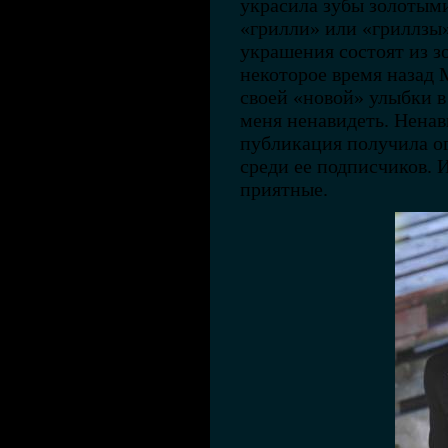
украсила зубы золотым
«грилли» или «гриллзы» (
украшения состоят из з
некоторое время назад
своей «новой» улыбки в
меня ненавидеть. Ненав
публикация получила о
среди ее подписчиков. 
приятные.