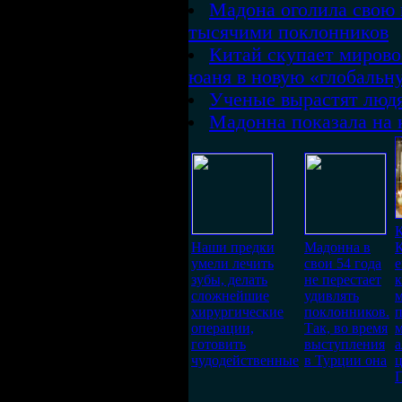
Мадона оголила свою г
тысячими поклонников
Китай скупает мирово
юаня в новую «глобальн
Ученые вырастят людя
Мадонна показала на 
К
Наши предки
Мадонна в
К
умели лечить
свои 54 года
е
зубы, делать
не перестает
сложнейшие
удивлять
хирургические
поклонников.
п
операции,
Так, во время
м
готовить
выступления
чудодейственные
в Турции она
ц