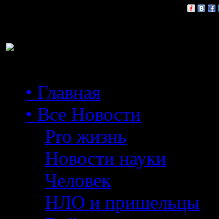
Расскажи друзьям:
• Главная
• Все Новости
Pro жизнь
Новости науки
Человек
НЛО и пришельцы