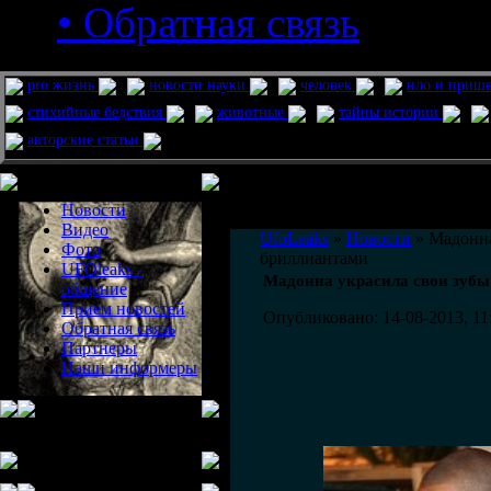
• Обратная связь
pro жизнь
новости науки
человек
нло и приш
стихийные бедствия
животные
тайны истории
авторские статьи
Меню сайта
Информация
Комментировать статьи на сайте 
Новости
публикации.
Видео
UfoLeaks
»
Новости
» Мадонна
Фото
бриллиантами
UFOleaks -
Мадонна украсила свои зубы
общение
Прием новостей
Опубликовано: 14-08-2013, 11
Обратная связь
Партнеры
Наши информеры