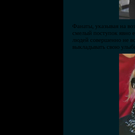
Фанаты, указывая на воз
смелый поступок явно е
людей совершенно не в
выкладывать свою улыбк