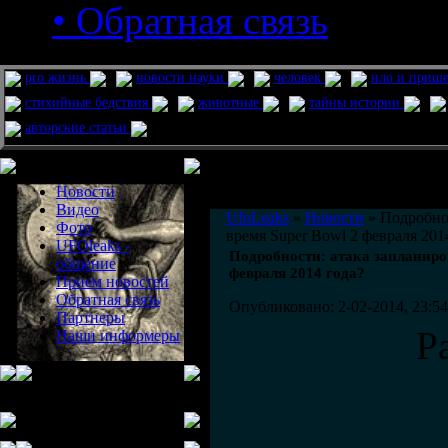
• Обратная связь
pro жизнь
новости науки
человек
нло и приш
стихийные бедствия
животные
тайны истории
авторские статьи
Меню сайта
Информация
Комментировать статьи на сайте 
Новости
публикации.
Видео
UfoLeaks
»
Новости
» Подробнос
Фото
время Super Bowl 2 февраля 201
UFOleaks -
Подробности: атака запланиро
общение
февраля 2014 года?
Прием новостей
Обратная связь
Опубликовано: 2-02-2014, 23:54
Партнеры
Р
Наши информеры