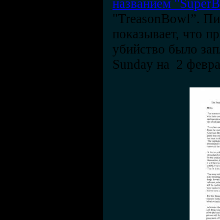
названием "SuperB
"TreasonBowl”. Пи
показывает, что п
убийство было зап
Sunday на 2 февра