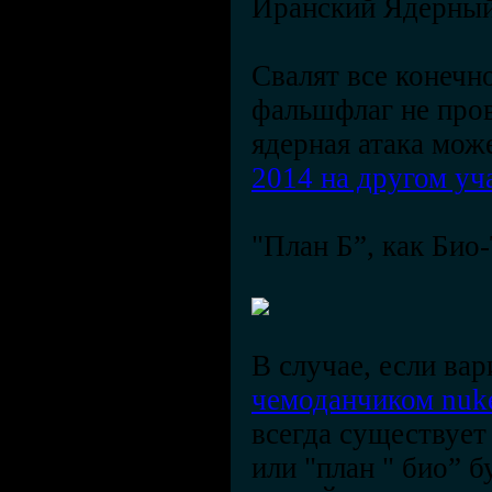
Иранский Ядерны
Свалят все конечн
фальшфлаг не пров
ядерная атака мож
2014 на другом уч
"План Б”, как Био
В случае, если ва
чемоданчиком nu
всегда существует 
или "план " био” б