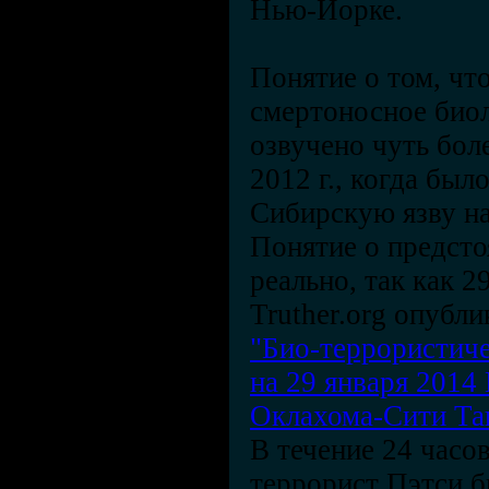
Нью-Йорке.
Понятие о том, чт
смертоносное био
озвучено чуть боле
2012 г., когда был
Сибирскую язву на
Понятие о предсто
реально, так как 2
Truther.org опубли
"Био-террористич
на 29 января 2014
Оклахома-Сити Та
В течение 24 часов
террорист Пэтси б