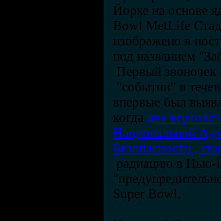
Йорке на основе я
Bowl MetLife Стад
изображено в пос
под названием "Заб
Первый звоночек 
"событии” в течен
впервые был выявле
когда
два вертоле
Национальной Адм
Безопасности , ск
радиацию в Нью-Й
"предупредительн
Super Bowl.