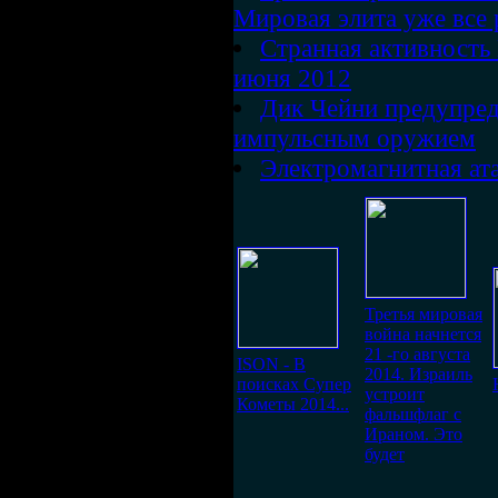
Мировая элита уже все 
Странная активност
июня 2012
Дик Чейни предупре
импульсным оружием
Электромагнитная ат
Третья мировая
война начнется
21 -го августа
ISON - В
2014. Израиль
поисках Супер
устроит
Кометы 2014...
фальшфлаг с
Ираном. Это
будет