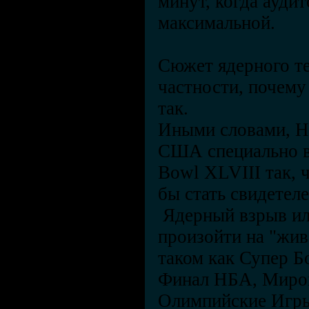
минут, когда аудит
максимальной.
Сюжет ядерного те
частности, почем
так.
Иными словами, Н
США специально в
Bowl XLVIII так, 
бы стать свидетеле
Ядерный взрыв ил
произойти на "жив
таком как Супер 
Финал НБА, Миро
Олимпийские Игры