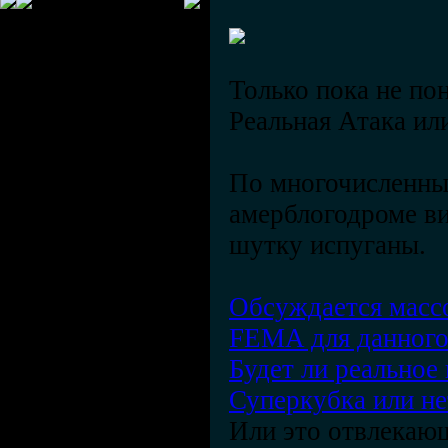
Только пока не пон
Реальная Атака ил
По многочисленны
амерблогодроме ви
шутку испуганы.
Обсуждается масс
FEMA для данного 
Будет ли реальное
Суперкубка или не
Или это отвлекающ