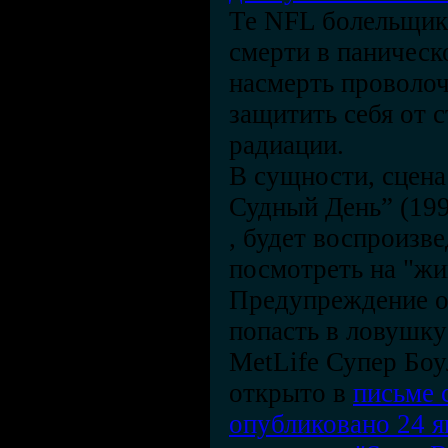
Те NFL болельщики
смерти в паническ
насмерть проволо
защитить себя от 
радиации.
В сущности, сцена
Судный День” (199
, будет воспроизве
посмотреть на "жи
Предупреждение о
попасть в ловушку
MetLife Супер Боу
открыто в
письме 
опубликовано 24 я