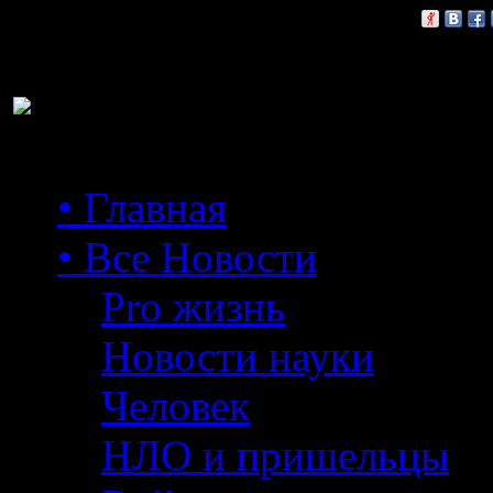
Расскажи друзьям:
• Главная
• Все Новости
Pro жизнь
Новости науки
Человек
НЛО и пришельцы