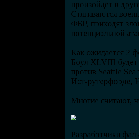
произойдет в друг
Стягиваются военн
ФБР, приходят зл
потенциальной ата
Как ожидается 2 ф
Боул XLVIII будет
против Seattle Sea
Ист-рутерфорде, 
Многие считают, ч
Разработчики фаль