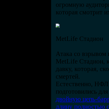
огромную аудитор
которая смотрит и
MetLife Стадион
Атака со взрывом 
MetLife Стадион, 
давку, которая, ск
смертей.
Естественно, НФЛ
подготовились для
двойную цепь-барр
длину полностью 