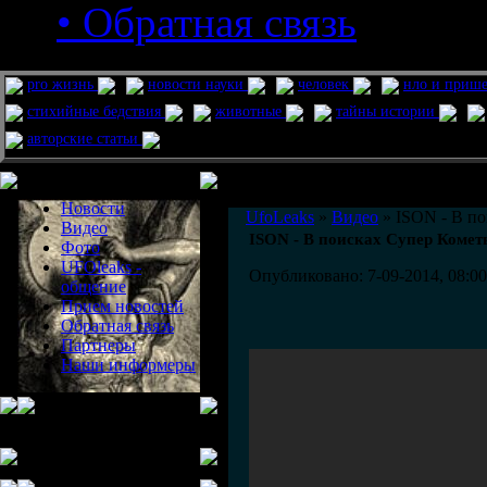
• Обратная связь
pro жизнь
новости науки
человек
нло и приш
стихийные бедствия
животные
тайны истории
авторские статьи
Меню сайта
Информация
Комментировать статьи на сайте 
Новости
UfoLeaks
»
Видео
» ISON - В п
Видео
ISON - В поисках Супер Комет
Фото
UFOleaks -
Опубликовано: 7-09-2014, 08:00
общение
Прием новостей
Обратная связь
Партнеры
Наши информеры