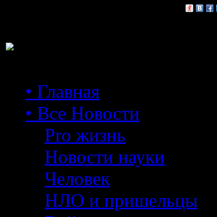
Расскажи друзьям:
• Главная
• Все Новости
Pro жизнь
Новости науки
Человек
НЛО и пришельцы