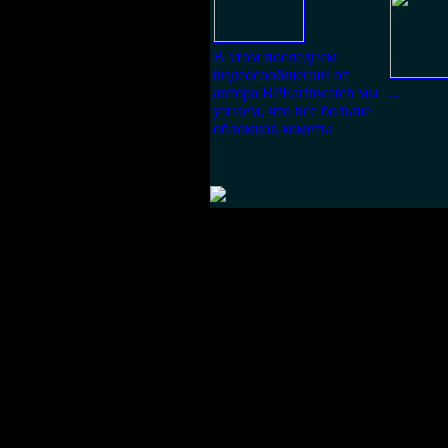
В этом последнем
видеосообщении от
автора BPEarthwatch мы
...
узнаем, что все больше
обломков кометы