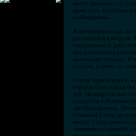
мягче произнес: «Ступа
краю леса, ты найдешь 
необходимое».
Я посмотрел назад, но с
растворился в воздухе. 
направлении и действит
мог разглядеть в сгуст
маленького городка. Я 
постель, и поев, лег спа
Утром, проснувшись, я 
городок стоит среди бе
лей. На вопросы мне от
находится в 20 километр
автобусе полчаса. Этог
стоявшей в лесу, до окр
минут. Стали появлять
сверившись с картой, я
преодолел расстояние в