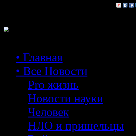
Расскажи друзьям:
• Главная
• Все Новости
Pro жизнь
Новости науки
Человек
НЛО и пришельцы