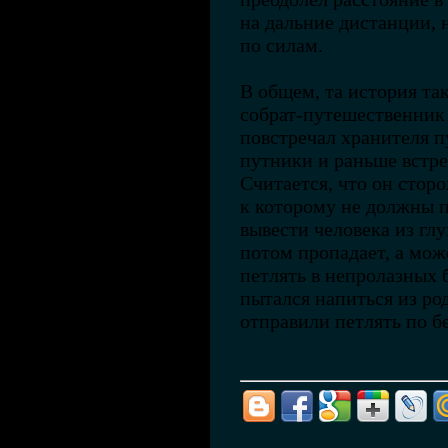
на дальние дистанции, 
по силам.
В общем, та история так
собрат-путешественник 
повстречал хранителя пу
путники и раньше встре
Считается, что он стор
к которому не должны 
вывести человека из гл
потом пропадает, а може
петлять в непролазных б
пытался напиться из ро
отправили петлять по 