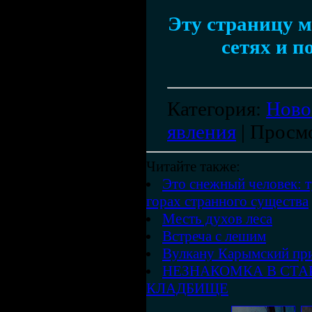
Эту страницу м
сетях и п
Категория
:
Ново
явления
|
Просм
Читайте также:
Это снежный человек: т
горах странного существа
Месть духов леса
Встреча с лешим
Вулкану Карымский при
НЕЗНАКОМКА В СТА
КЛАДБИЩЕ