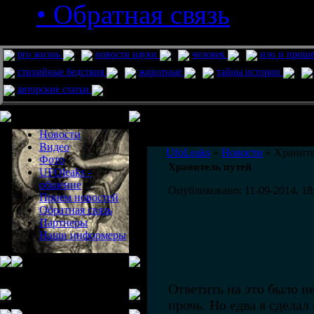
• Обратная связь
pro жизнь
новости науки
человек
нло и приш
стихийные бедствия
животные
тайны истории
авторские статьи
Меню сайта
Информация
Комментировать статьи на сайте 
Новости
публикации.
Видео
UfoLeaks
»
Новости
» Храните
Фото
Хранитель путей
UFOleaks -
общение
Опубликовано: 11-09-2014, 18
Прием новостей
Обратная связь
Партнеры
Наши информеры
Ответить на это было не
прочь. Но едва я сделал