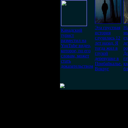
Эта грустная
Н
Канадский
история
мы
турист
случилась 12
ез
разместил на
лет назад. Я
де
YouTube видео,
тогда жил в
ро
которое, по его
глухой
Д
словам, может
деревушке в
гл
стать
Прибайкалье.
км
доказательством
Вокруг
б