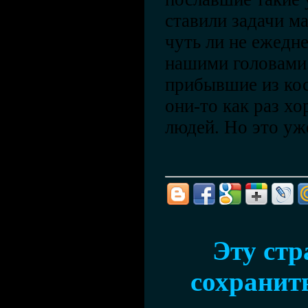
ставили задачи м
чуть ли не ежед
нашими головами.
прибывшие из ко
они-то как раз х
людей. Но это уж
Эту ст
сохранить