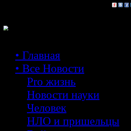
Расскажи друзьям:
• Главная
• Все Новости
Pro жизнь
Новости науки
Человек
НЛО и пришельцы