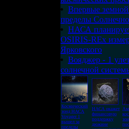
Впервые земной
пределы Солнечно
НАСА планирует
OSIRIS-REx измер
Ярковского
Вояджер - 1 уле
солнечной систем
Космический
НАСА окажет
Ам
зонд НАСА
финансовую
ко
Voyager 1
поддержку
зон
вышел за
дюжине
пос
пределы