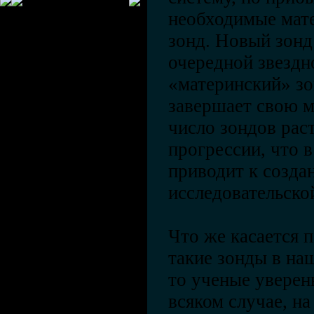
необходимые мате
зонд. Новый зонд
очередной звездн
«материнский» зо
завершает свою м
число зондов рас
прогрессии, что в
приводит к созда
исследовательско
Что же касается 
такие зонды в на
то ученые уверен
всяком случае, н