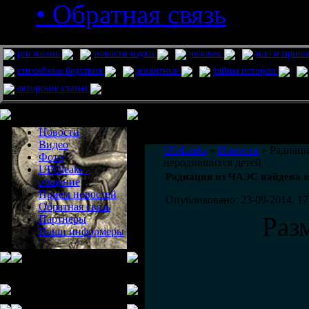
• Обратная связь
pro жизнь
новости науки
человек
нло и приш
стихийные бедствия
животные
тайны истории
авторские статьи
Меню сайта
Информация
Комментировать статьи на сайте 
Новости
публикации.
Видео
UfoLeaks
»
Новости
» Радиаци
Фото
неродившихся детей
UFOleaks -
Радиация из ЧАЭС найдена в
общение
Прием новостей
Опубликовано: 23-09-2014, 17
Обратная связь
Раз
Партнеры
Наши информеры