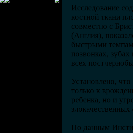
Исследование со
костной ткани пл
совместно с Брис
(Англия), показа
быстрыми темпам
позвонках, зубах
всех постчернобы
Установлено, что 
только к врожден
ребенка, но и уг
злокачественных 
По данным Инсти