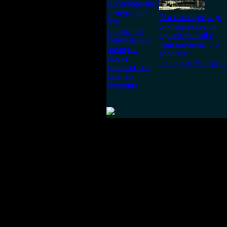
исследование
утверждает,
Эта катастрофа до
что
сих пор остается
привычки
единственной с
беременных
присвоенным 7-м
женщин
уровнем
могут
опасностиНаверное
повлиять на
мозг их
будущих