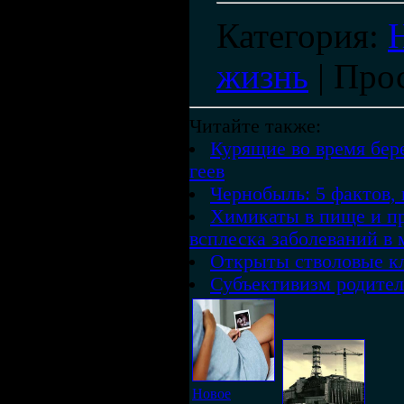
Категория
:
жизнь
|
Про
Читайте также:
Курящие во время бе
геев
Чернобыль: 5 фактов,
Химикаты в пище и пр
всплеска заболеваний в 
Открыты стволовые кл
Субъективизм родител
Новое