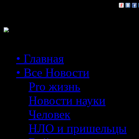
Расскажи друзьям:
• Главная
• Все Новости
Pro жизнь
Новости науки
Человек
НЛО и пришельцы