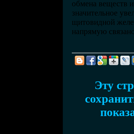
обмена веществ и
значительное уве
щитовидной желез
напрямую связано
Эту ст
сохранить
показ