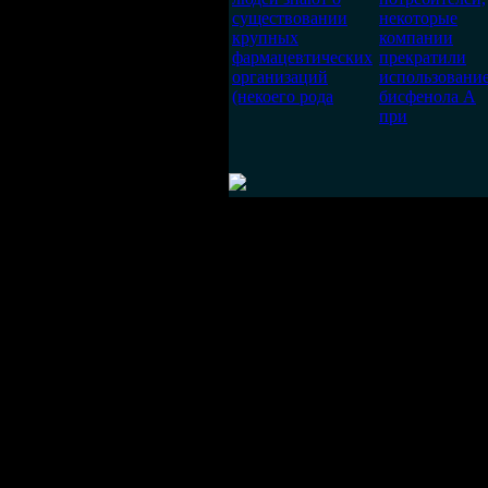
существовании
некоторые
крупных
компании
фармацевтических
прекратили
организаций
использовани
(некоего рода
бисфенола А
при