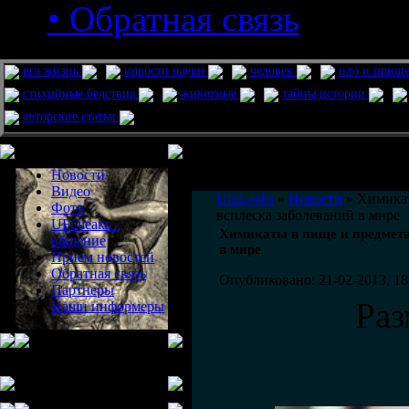
• Обратная связь
pro жизнь
новости науки
человек
нло и приш
стихийные бедствия
животные
тайны истории
авторские статьи
Меню сайта
Информация
Комментировать статьи на сайте 
Новости
публикации.
Видео
UfoLeaks
»
Новости
» Химикат
Фото
всплеска заболеваний в мире
UFOleaks -
Химикаты в пище и предмета
общение
в мире
Прием новостей
Обратная связь
Опубликовано: 21-02-2013, 18
Партнеры
Ра
Наши информеры