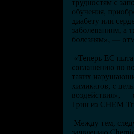
трудностям с зап
обучения, приобр
диабету или серд
заболеваниям, а 
болезням», — отм
«Теперь ЕС пытае
соглашению по в
таких нарушающи
химикатов, с цел
воздействия», — 
Грин из CHEM Tr
Между тем, следу
заявлению Chemica