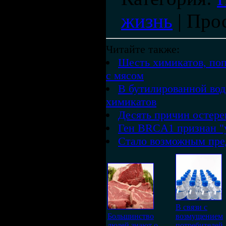
жизнь
|
Про
Читайте также:
Шесть химикатов, по
с мясом
В бутилированной вод
химикатов
Десять причин остере
Ген BRCA1 признан "
Стало возможным пред
В связи с
Большинство
возмущением
людей знают о
потребителей,