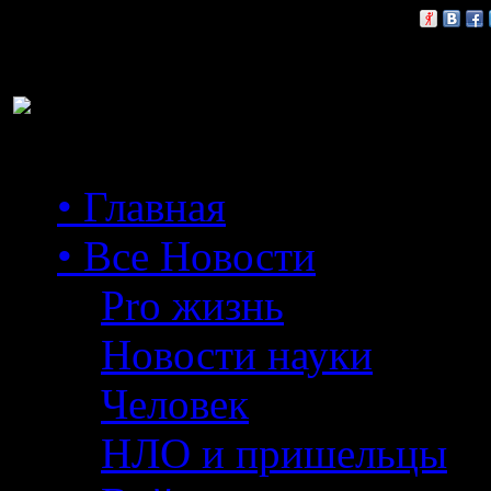
Расскажи друзьям:
• Главная
• Все Новости
Pro жизнь
Новости науки
Человек
НЛО и пришельцы