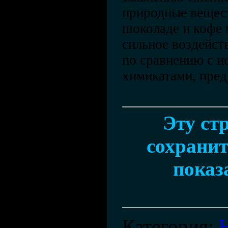
природные вещест
шоколаде и кофе 
сильное воздейст
по сравнению с и
химикатами, пред
Эту ст
сохранит
показ
Категория
: