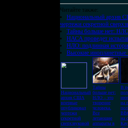
Читайте также:
Национальный архив С
чертежи секретной сверхз
Тайны больше нет: НЛО
НАСА проведет испыта
НЛО: подлинная истор
Высокие инопланетные 
Тайны
В п
Национальный
больше нет:
пол
архив США
НЛО – это
ию
впервые
творение
на 
опубликовал
человека.
пол
чертежи
Все
ВВ
секретной
летающие
на 
сверхзвуковой
аппараты в
Кау