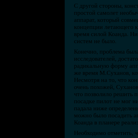
С другой стороны, конс
простой самолет необы
аппарат, который совме
концепции летающего к
время силой Коанда. Ни
систем не было.
Конечно, проблема был
исследователей, достат
радикальную форму аппа
же время М.Суханов, ко
Несмотря на то, что ко
очень похожей, Суханов
что позволило решить 
посадке пилот не мог ни
падала ниже определенн
можно было посадить ап
Коанда в планере реали
Необходимо отметить, 