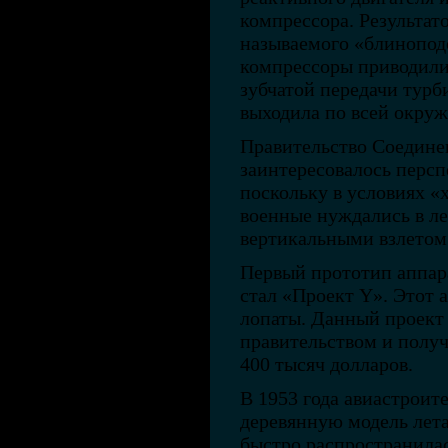
компрессора. Результат
называемого «блиноподо
компрессоры приводили
зубчатой передачи турб
выходила по всей окруж
Правительство Соедин
заинтересовалось перс
поскольку в условиях 
военные нуждались в ле
вертикальными взлетом 
Первый прототип аппар
стал «Проект Y». Этот
лопаты. Данный проект
правительством и полу
400 тысяч долларов.
В 1953 года авиастроит
деревянную модель лета
быстро распространилас