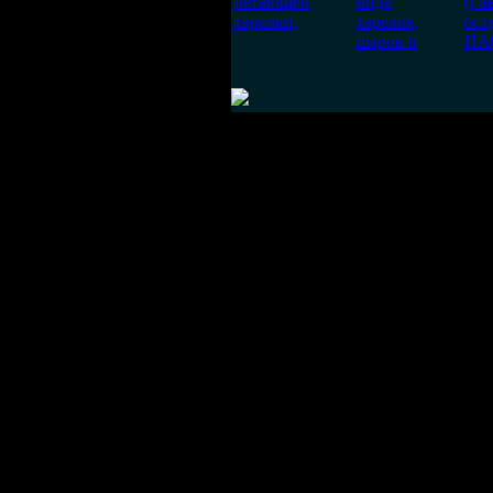
летающей
виде
(Га
тарелки,
тарелок,
ост
шаров и
НА