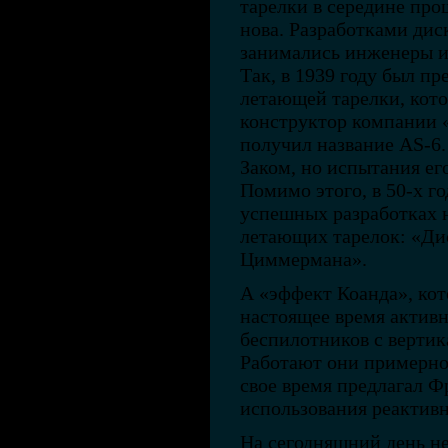
тарелки в середине про
нова. Разработками ди
занимались инженеры и
Так, в 1939 году был п
летающей тарелки, кото
конструктор компании 
получил название AS-6
Заком, но испытания ег
Помимо этого, в 50-х г
успешных разработках 
летающих тарелок: «Ди
Циммермана».
А «эффект Коанда», ко
настоящее время активн
беспилотников с вертик
Работают они примерно
свое время предлагал Ф
использования реактивн
На сегодняшний день н