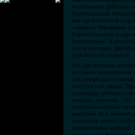
испытывают действие с
Вертикальный электропо
вектор магнитной индук
«правилу буравчика» (и
Горизонтальные и верт
направление. А посколь
она и разгоняет двигате
субсветовой скорости.
Но, для питания двига
источник переменного в
как утверждают ученые
вакуума или эфира. Эф
структуру, которую уч
очередь, наномир – это
электромагнитных коле
энергией. Все элементы
поскольку имеют особу
вращательной энергии. 
можно трансформироват