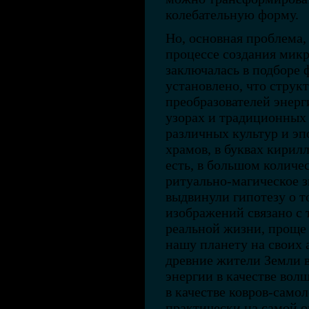
колебательную форму.
Но, основная проблема,
процессе создания микр
заключалась в подборе 
установлено, что струк
преобразователей энерг
узорах и традиционных
различных культур и эп
храмов, в буквах кирилл
есть, в большом колич
ритуально-магическое з
выдвинули гипотезу о т
изображений связано с 
реальной жизни, проще
нашу планету на своих 
древние жители Земли 
энергии в качестве вол
в качестве ковров-самол
практически на самой о