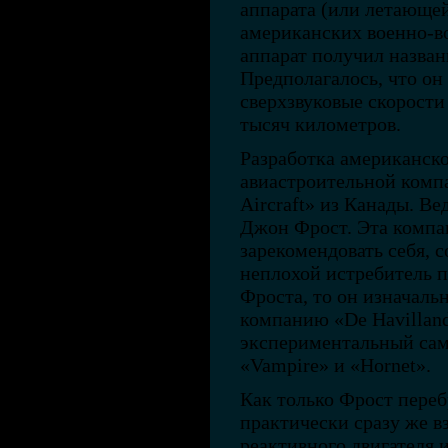
аппарата (или летающей
американских военно-в
аппарат получил назван
Предполагалось, что он 
сверхзвуковые скорости
тысяч километров.
Разработка американско
авиастроительной комп
Aircraft» из Канады. 
Джон Фрост. Эта компа
зарекомендовать себя, с
неплохой истребитель п
Фроста, то он изначаль
компанию «De Havilland
экспериментальный сам
«Vampire» и «Hornet».
Как только Фрост переб
практически сразу же в
реактивного двигателя