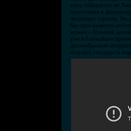
того, собирается ли Аме
приступить к финансир
летающих тарелок. Но,
быстрое развитие робот
можно с большой долей
уже в ближайшее время
дискообразные аппарат
ведущих государств мир