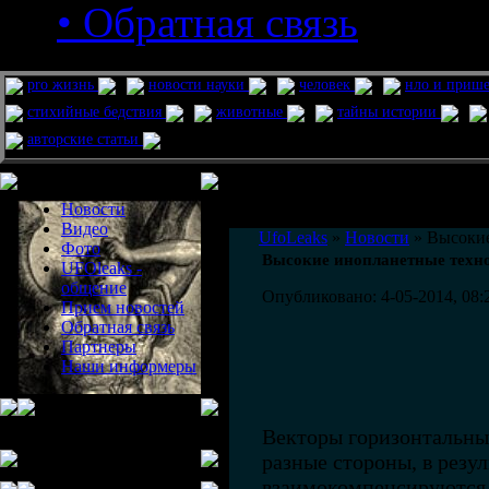
• Обратная связь
pro жизнь
новости науки
человек
нло и приш
стихийные бедствия
животные
тайны истории
авторские статьи
Меню сайта
Информация
Комментировать статьи на сайте 
Новости
публикации.
Видео
UfoLeaks
»
Новости
» Высокие
Фото
Высокие инопланетные техн
UFOleaks -
общение
Опубликовано: 4-05-2014, 08:
Прием новостей
Обратная связь
Партнеры
Наши информеры
Векторы горизонтальны
разные стороны, в резу
взаимокомпенсируются.