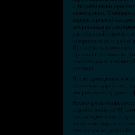
и теоретически просчит
невозможно. Требовало
корректировкой каждого
американцы рассматрив
как обычный самолет, и
завершения всех работ 
Проблема заключалась в
просто не понимали, ч
самолетами и летающей
разница.
После проведенных исп
несколько доработок, о
американцев продлить 
Несмотря на теоретичес
поднять лишь на 91 сант
километров в час и про
вполне очевидно, что и
отказаться от дальнейш