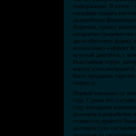
информации. В итоге –
канадцев создать наст
дальнейшем финансиров
Впрочем, проект замет
продемонстрировал им 
дискообразную форму, 
использовал «эффект Ко
круглый двигатель с ко
Реактивные струи, кото
корпус куполообразной
было придавать тарелке
скорость.
Первый контракт от ам
году. Сумма его состави
году канадская компани
долларов в разработки 
стоимость проекта была
долларов (что составля
долларов на сегодняшни