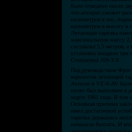
было отведено около дв
что аппарат сможет разв
километров в час, подн
километров в высоту и 
Летающая тарелка имела
максимальную массу 2,
составлял 5,5 метров, а
установку входили три 
Continental J69-T-9.
Под руководством Фрост
вариантов летающей та
Avrocar и VZ-9-AV были
полет был выполнен в де
марте 1961 года. В том 
Основная причина заклю
имел достаточной устой
тарелка держалась непл
начинало болтать. И вп
аэродинамика аппарата 