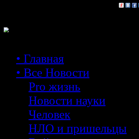
Расскажи друзьям:
• Главная
• Все Новости
Pro жизнь
Новости науки
Человек
НЛО и пришельцы