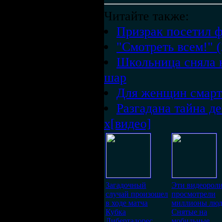
Читайте также:
Призрак посетил ф
"Смотреть всем!" (
Школьница сняла 
шар
Для женщин смарт
Разгадана тайна д
х[видео]
Загадочный
Эти видеорол
случай произошел
просмотрели
в ходе матча
миллионы люд
Кубка
Снятые на
Либертадорес
мобильные