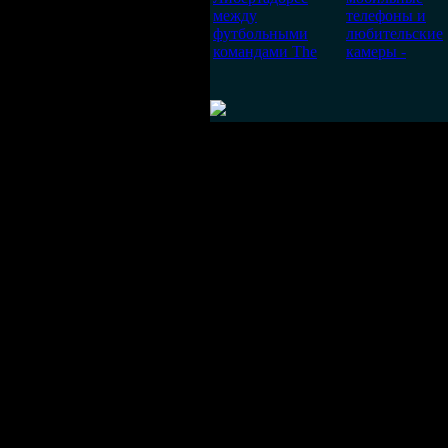
между
телефоны и
футбольными
любительские
командами The
камеры -