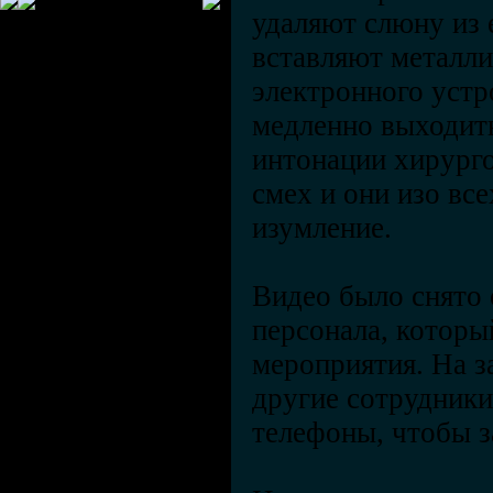
удаляют слюну из 
вставляют металли
электронного устр
медленно выходит
интонации хирург
смех и они изо вс
изумление.
Видео было снято 
персонала, которы
мероприятия. На з
другие сотрудники
телефоны, чтобы з