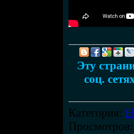
Эту стран
соц. сетя
Категория
:
Н
Просмотров