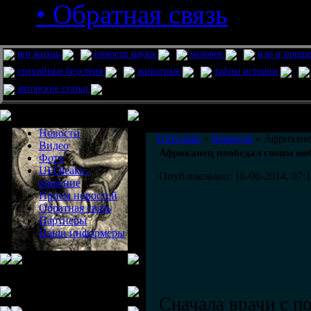
• Обратная связь
pro жизнь
новости науки
человек
нло и приш
стихийные бедствия
животные
тайны истории
авторские статьи
Меню сайта
Информация
Комментировать статьи на сайте 
Новости
UfoLeaks
»
Новости
» Африкане
Видео
Африканец пообедал своим м
Фото
UFOleaks -
Опубликовано: 16-06-2014, 07:
общение
Прием новостей
Обратная связь
Партнеры
Наши информеры
Сначала врачи с п