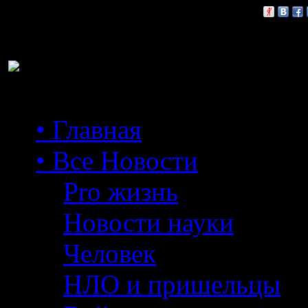
Расскажи друзьям:
• Главная
• Все Новости
Pro жизнь
Новости науки
Человек
НЛО и пришельцы