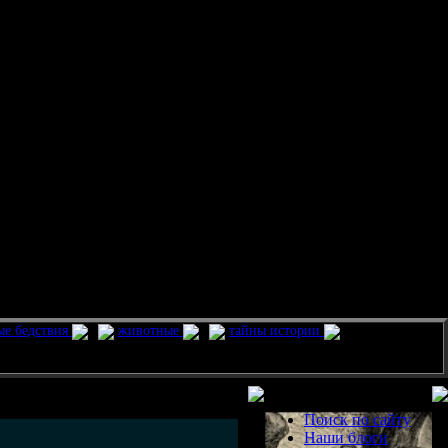
ые бедствия
животные
тайны истории
Разделы
Поиск по сайту
Наши блоги