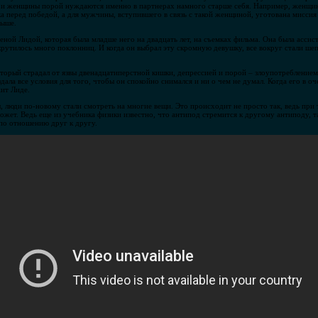
 и женщины порой нуждаются именно в партнерах намного старше себя. Например, женщин
а перед победой, а для мужчины, вступившего в связь с такой женщиной, уготована мисси
выше.
ной Лидой, которая была младше него на двадцать лет, на съемках фильма. Она была ассис
крутилось много поклонниц. И когда он выбрал эту скромную девушку, все вокруг стали шеп
который страдал от язвы двенадцатиперстной кишки, депрессией и порой – злоупотреблением 
дала все условия для того, чтобы он спокойно снимался и ни о чем не думал. Когда его в о
ит Лиде.
, люди по-новому стали смотреть на многие вещи. Это происходит не просто так, ведь при 
жет. Ведь еще из учебника физики известно, что антипод стремится к другому антиподу, 
по отношению друг к другу.