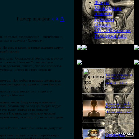
Форум
Мониторинг
планеты
A
Размер шрифта:
A
Гороскоп
A
Сонник
ТВ - 300 каналов
Поддержи сайт
, не только оздоровление – физическое и,
е, как и покупка «Хаммера».
 Но есть и такие, которые выходят замуж
ывшей пассии.
немногие. Оказывается, Женя, так зовут ее
Последнее видео
е-то жилье. Сама же Устинова было
 недостатки, считать, что все несчастья
уверена: ничего из этого союза не
Короткометражка про
путешествия во
другом. Нет любви и не надо делать вид.
времени и эгоизм.
оюз распадается, порой – очень быстро.
пресса стала вовсю писать про его
м центре Москвы.
есчетное число. Окружающие замечали
Битва цивилизаций с
ка. Козаков еще за год до смерти вдруг
Игорем Прокопенко.
е сто тысяч долларов на покупку
"Письма из космоса"
лся в Израиле, где несколько месяцев
вертой жены, от которой у него были дети
ал в России, этого бы никто не допустил.
стория знает предостаточно поражающих
Странное дело.
овсе считался опорой государства.