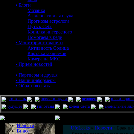
• Блоги
Мозаика
Альтернативная наука
Прогнозы астролога
Путь к Себе
Копилка интересного
Помогаем в беде
• Мониторинг планеты
Активность Солнца
Карта катаклизмов
Камера на МКС
• Прием новостей
• Партнеры и друзья
• Наши информеры
• Обратная связь
pro жизнь
новости науки
человек
нло и приш
будущее
гипотезы
конец света
аномальные яв
Меню сайта
Информация
Комментировать статьи на сайте 
Новости
UfoLeaks
»
Новости
» Брак по 
Видео