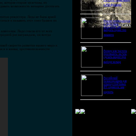
Pro Ultra: битва камер
е, которая старше мужчины, их
и ИИ-функций
я давать возможность женщине достигать
тентом режиссера. Лида не была яркой
таться и называть этот союз браком по
Ремонт перфораторов
и сварочных
аппаратов: как
выбрать сервис без
алкоголем. Лида спасла его от всех
чередной раз награждали, он всегда
лишнего
такой скорости развития нашего мира и
так и в жизни, противоположности
Размер или чистота
бриллианта: на чем
сделать акцент при
выборе кольца
Российский
балансировщик для
отказоустойчивых
ИТ-сервисов: как
оценить