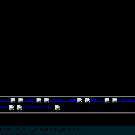
ельцы
война
планета земля
космос
стихийн
ления
авторские статьи
возможно только в течении
30
дней со дня публикации.
расчету берет свои корни из древности