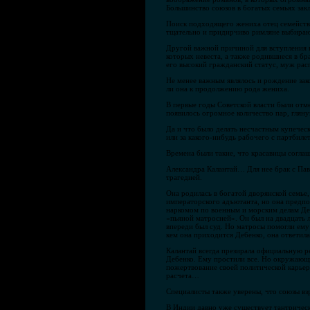
Большинство союзов в богатых семьях зак
Поиск подходящего жениха отец семейства 
тщательно и придирчиво римляне выбирают
Другой важной причиной для вступления в
которых невеста, а также родившиеся в б
его высокий гражданский статус, муж рас
Не менее важным являлось и рождение зако
ли она к продолжению рода жениха.
В первые годы Советской власти были отм
появилось огромное количество пар, гляну
Да и что было делать несчастным купечес
или за какого-нибудь рабочего с партбил
Времена были такие, что красавицы согла
Александра Калантай… Для нее брак с Пав
трагедией.
Она родилась в богатой дворянской семье,
императорского адъютанта, но она предпо
наркомом по военным и морским делам Деб
«пьяной матросней». Он был на двадцать л
впереди был суд. Но матросы помогли ему 
кем она приходится Дебенко, она ответил
Калантай всегда презирала официальную ре
Дебенко. Ему простили все. Но окружающи
пожертвование своей политической карьеры
расчета…
Специалисты также уверены, что союзы вз
В Индии давно уже существует тантрическ