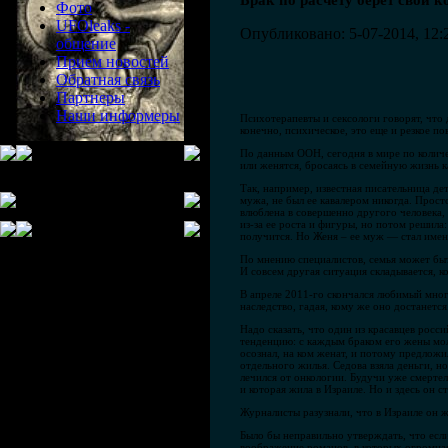
Брак по расчету берет свои к
Фото
UFOleaks -
Опубликовано: 5-07-2014, 12:
общение
Прием новостей
Обратная связь
Партнеры
Наши информеры
Психотерапевты и сексологи говорят, что 
конечно, психическое, это еще и резкое 
По данным ООН, сегодня в мире по количе
или женятся, бросаясь в семейную жизнь к
Так, например, известная писательница дет
мужа, не был ее кавалером никогда. Прос
влюблена в совершенно другого человека, 
из-за ее роста и фигуры, но потом решила
получится. Но Женя – ее муж — стал именн
По мнению специалистов, семья может быть
И совсем другая ситуация складывается, 
В апреле 2011-го скончался любимый многи
наследство, гадая, кому же оно достанетс
Надо сказать, что один из красавцев росс
тенденцию: с каждым браком его жены моло
осознал, на ком женат, и потому предложи
отдельного жилья. Седова взяла деньги, но
лечился от онкологии. Будучи уже смертел
и которая жила в Израиле. Но и здесь он 
Журналисты разузнали, что в Израиле он ж
Было бы неправильно утверждать, что есл
воображение романов, в которых огромная 