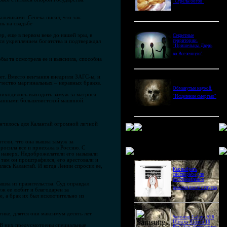
"Стрелы богов"
льчиками. Сенека писал, что так
шь на свадьбе
, еще в первом веке до нашей эры, в
Секретные
ся укреплением богатства и подтверждал
территории.
"Пришельцы. Дверь
во Вселенную"
бы та осмотрела ее и выяснила, способна
ет. Вместо венчания внедрили ЗАГС-ы, и
ичество маргинальных – неравных браков.
Обманутые наукой.
риходилось выходить замуж за матроса
"Исцеление смертью"
птанными большевистской машиной.
ончилось для Калантай огромной личной
отели, что она вышла замуж за
росила все и приехала в Россию. С
Новое в блогах
 наверх. Недоброжелатели его называли
 там он проштрафился, его арестовали и
лась Калантай. И когда Ленин спросил ее,
Как выбрать
снотворное для
восстановления
ышла из правительства. Суд оправдал
режима после отпуска
уж ее любит и благодарен за
е, а брак их был исключительно из
ке, длятся они максимум десять лет.
Samsung Galaxy S26
Ultra vs Xiaomi 16
 В них предусмотрены специальные