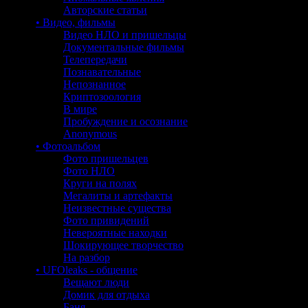
Авторские статьи
• Видео, фильмы
Видео НЛО и пришельцы
Документальные фильмы
Телепередачи
Познавательные
Непознанное
Криптозоология
В мире
Пробуждение и осознание
Anonymous
• Фотоальбом
Фото пришельцев
Фото НЛО
Круги на полях
Мегалиты и артефакты
Неизвестные существа
Фото привидений
Невероятные находки
Шокирующее творчество
На разбор
• UFOleaks - общение
Вещают люди
Домик для отдыха
Баня