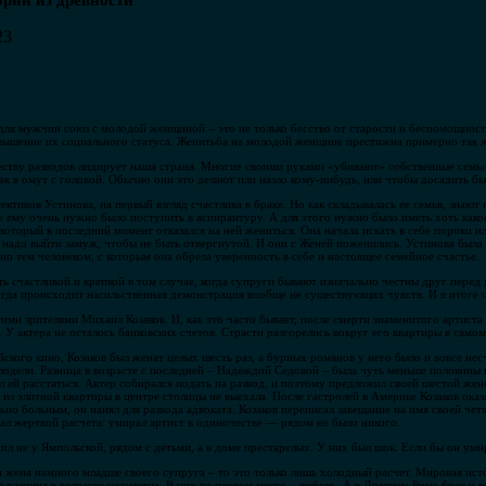
орни из древности
23
для мужчин союз с молодой женщиной – это не только бегство от старости и беспомощности
повышение их социального статуса. Женитьба на молодой женщине престижна примерно так ж
ству разводов лидирует наша страна. Многие своими руками «убивают» собственные семьи.
ак в омут с головой. Обычно они это делают или назло кому-нибудь, или чтобы досадить б
ективов Устинова, на первый взгляд счастлива в браке. Но как складывалась ее семья, знают 
то ему очень нужно было поступить в аспирантуру. А для этого нужно было иметь хоть како
который в последний момент отказался на ней жениться. Она начала искать в себе пороки или
: надо выйти замуж, чтобы не быть отвергнутой. И они с Женей поженились. Устинова была 
о тем человеком, с которым она обрела уверенность в себе и настоящее семейное счастье.
 счастливой и крепкой в том случае, когда супруги бывают изначально честны друг перед 
когда происходит насильственная демонстрация вообще не существующих чувств. И в итоге с
ми зрителями Михаил Козаков. И, как это часто бывает, после смерти знаменитого артиста 
я. У актера не осталось банковских счетов. Страсти разгорелись вокруг его квартиры в само
ийского кино, Козаков был женат целых шесть раз, а бурных романов у него было и вовсе н
дели. Разница в возрасте с последней – Надеждой Седовой – была чуть меньше половины ве
л ей расстаться. Актер собирался подать на развод, и поэтому предложил своей шестой жен
 из элитной квартиры в центре столицы не выехала. После гастролей в Америке Козаков оказа
ьно больным, он нанял для развода адвоката. Козаков переписал завещание на имя своей чет
стал жертвой расчета: умирал артист в одиночестве — рядом не было никого.
ил не у Ямпольской, рядом с детьми, а в доме престарелых. У них был шок. Если бы он умир
и жена намного младше своего супруга – то это только лишь холодный расчет. Мировая и
разница в возрасте незаметна. В них на первом месте – любовь. А в Древнем Риме брак и в