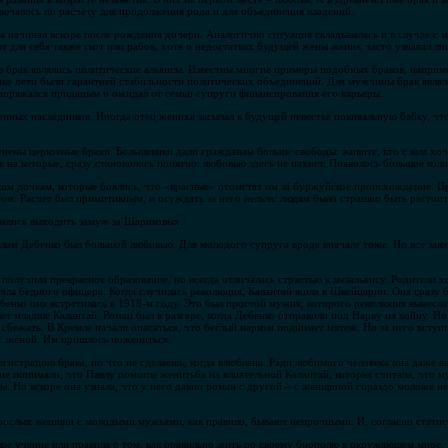
лючалось по расчёту для продолжения рода и для объединения владений.
начинал вскоре после рождения дочери. Аналогично ситуация складывалась и в случае с ма
 для себя также скот или рабов, хотя о недостатках будущей жены жених часто узнавал ли
 брак являлись политические альянсы. Известны многие примеры подобных браков, например
раке дети были гарантией стабильности политических объединений. Для мужчины брак являл
поряжался приданым и ожидал от семьи супруги финансирования его карьеры.
нных наследников. Иногда отец жениха засылал к будущей невестке повивальную бабку, что
енены церковные браки. Большевики дали гражданам больше свободы: живите, кто с кем хоч
в на которые, сразу становилось понятно: любовью здесь не пахнет. Появилось большое кол
ким дочкам, которые боялись, что «красные» отомстят им за буржуйское происхождение. П
етом. Расчет был примитивным, и осуждать за него нельзя: людям было страшно быть расто
шались выходить замуж за Шариковых.
лом Дебенко был большой любовью. Для молодого супруга вроде вначале тоже. Но все зак
 получила прекрасное образование, но всегда отличалась страстью к мезальянсу. Родители х
чла бедного офицера. Когда случилась революция, Калантай жила в Швейцарии. Она сразу б
енко она встретилась в 1918-м году. Это был простой мужик, которого революция вынесла
ет младше Калантай. Роман был в разгаре, когда Дебенко отправили под Нарву на войну. Но
сбежать. В Кремле начали опасаться, что беглый нарком поднимет мятеж. Но за него вступи
а: женой. Им пришлось пожениться.
гистрацию брака, но что не сделаешь, когда влюблена. Ради любимого человека она даже в
е понимали, что Павлу помогла женитьба на влиятельной Калантай, которая считала, что м
. Но вскоре она узнала, что у него давно роман с другой – с женщиной гораздо моложе не
рослых женщин с молодыми мужьями, как правило, бывают непрочными. И, согласно статисти
ое учение или правила о том, как правильно жить по своему биополю в окружающем мире.