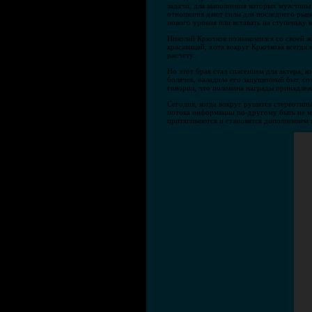
задачи, для выполнения которых мужчины
отношения дают силы для последнего рывк
нового уровня или вставать на ступеньку 
Николай Крючков познакомился со своей же
красавицей, хотя вокруг Крючкова всегда 
расчету.
Но этот брак стал спасением для актера, 
болячек, наладила его запущенный быт, соз
говорил, что половина награды принадлеж
Сегодня, когда вокруг рушатся стереотипы
потока информации по-другому быть не мо
притягиваются и становятся дополнением 