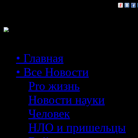
Расскажи друзьям:
• Главная
• Все Новости
Pro жизнь
Новости науки
Человек
НЛО и пришельцы