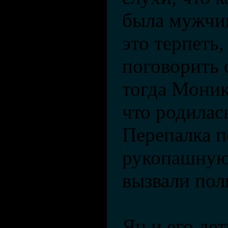
была мужчин
это терпеть
поговорить 
тогда Моник
что родилас
Перепалка п
рукопашную,
вызвали по
Ян и его де