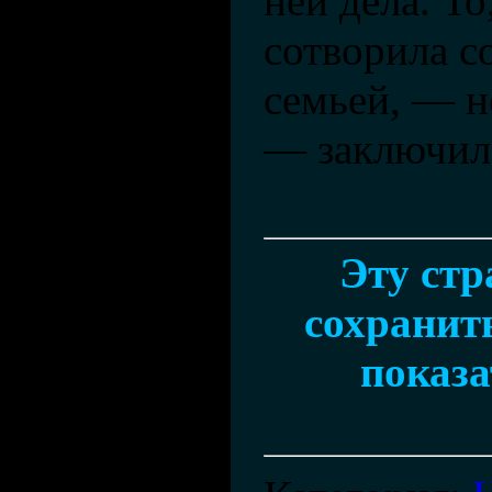
ней дела. То
сотворила с
семьей, — н
— заключил
Эту ст
сохранить
показа