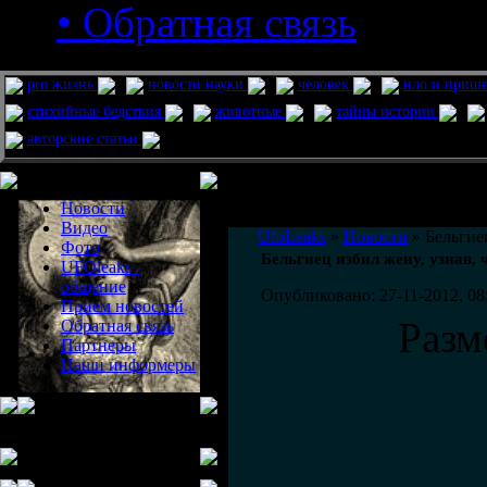
• Обратная связь
pro жизнь
новости науки
человек
нло и приш
стихийные бедствия
животные
тайны истории
авторские статьи
Меню сайта
Информация
Комментировать статьи на сайте 
Новости
публикации.
Видео
UfoLeaks
»
Новости
» Бельгие
Фото
Бельгиец избил жену, узнав,
UFOleaks -
общение
Опубликовано: 27-11-2012, 08
Прием новостей
Разм
Обратная связь
Партнеры
Наши информеры