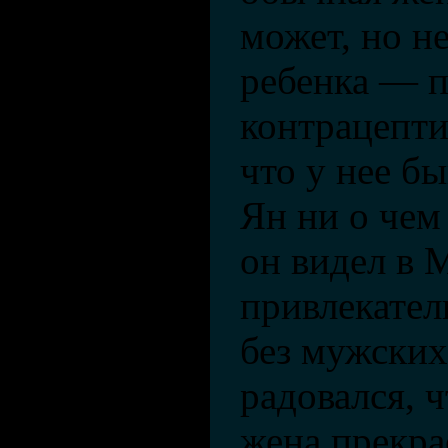
может, но н
ребенка — п
контрацепти
что у нее б
Ян ни о чем
он видел в 
привлекате
без мужских
радовался, ч
жена прекра