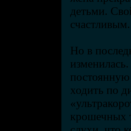
детьми. Сво
счастливым.
Но в послед
изменилась
постоянную 
ходить по д
«ультракоро
крошечных 
слухи, что 