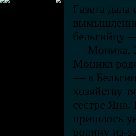
Газета дала
вымышленны
бельгийцу —
— Моника. 
Моника род
— в Бельгии
хозяйству т
сестре Яна.
пришлось уе
родину из-з