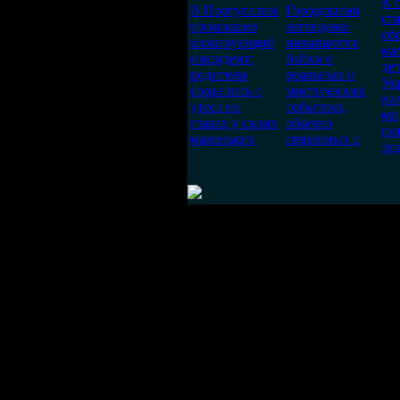
К 
В Португалии
Городскими
ст
произошел
легендами
об
шокирующий
называются
ма
инцидент:
байки о
де
родители
реальных и
Ук
сорвались с
мистических
на
утеса на
событиях,
ми
глазах у своих
обычно
пя
маленьких
связанных с
ли