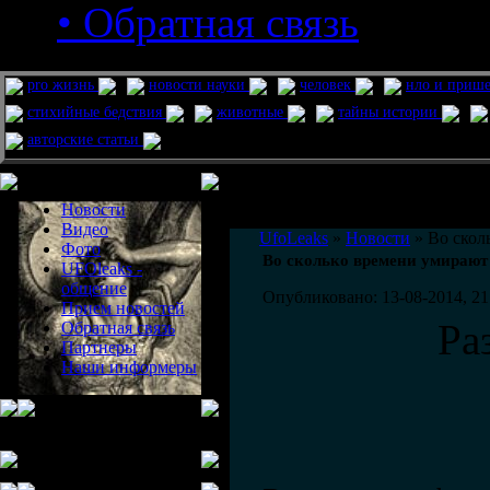
• Обратная связь
pro жизнь
новости науки
человек
нло и приш
стихийные бедствия
животные
тайны истории
авторские статьи
Меню сайта
Информация
Комментировать статьи на сайте 
Новости
публикации.
Видео
UfoLeaks
»
Новости
» Во скол
Фото
Во сколько времени умирают
UFOleaks -
общение
Опубликовано: 13-08-2014, 21
Прием новостей
Ра
Обратная связь
Партнеры
Наши информеры