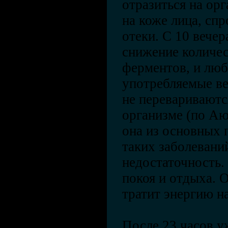
отразиться на ор
на коже лица, сп
отеки. С 10 вечер
снижение количе
ферментов, и люб
употребляемые ве
не перевариваютс
организме (по Аюр
она из основных 
таких заболеваний
недостаточность.
покоя и отдыха. 
тратит энергию н
После 23 часов у