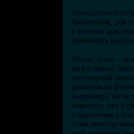
Просыпаться сог
биоритмам, для т
в течение дня, ну
принимать контр
После душа – лег
на растяжку. Зан
чрезмерной гимна
работников физич
например), но не
известно, что ут
упражнения с по
утомляют организ
повышенному токс