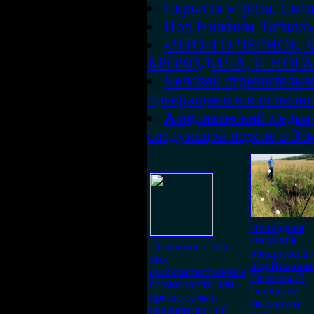
Скрытая угроза. Сил
Под Нижним Тагилом
«ЧТО-ТО ЧЕРНОЕ, 
КРОКОДИЛА, И НОГ
Человек стремительно
превращается в исполн
Американский медиа-
следующей неделе в Зе
Природная
аномалия
- Телекинез. Что
обнаружена
это:
под Нижним
сверхъестественные
Тагилом. В
возможности или
скалистой
просто обман,
местности
надувательство?