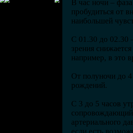
В час ночи – фаза
пробудиться от в
наибольшей чувст
С 01.30 до 02.30 
зрения снижается
например, в это в
От полуночи до 4
рождений.
С 3 до 5 часов ут
сопровождающий
артериального да
если есть возмож