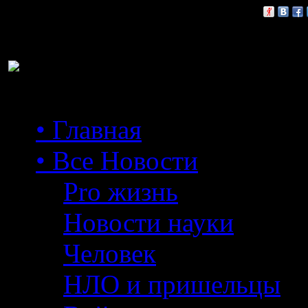
Расскажи друзьям:
• Главная
• Все Новости
Pro жизнь
Новости науки
Человек
НЛО и пришельцы