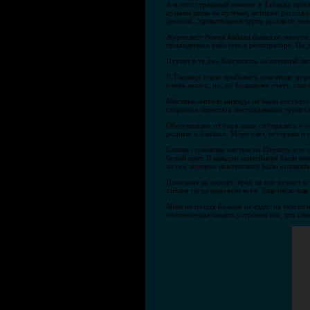
А в этот страшный момент в Таиланд приле
цунами цены на путевки, которые расходи
десятый. Удивительная черта русского чел
Журналист Роман Бабаян бывал во многих г
приходилось работать в респираторе. По
Пхукет в те дни был похож на военный ла
В Таиланд стали прибывать спасатели из 
очень много, но, по большому счету, спас
Местные жители никогда не были состоятел
старались помогать пострадавшим туриста
Обезумевшие от горя люди собирались у 
родных и близких. Море слез, истерики и
Самым страшным местом на Пхукете в те 
белый цвет. В каждом контейнере были мн
из тел, которые невозможно было опознать
Приезжая на курорт, вряд ли кто думает о
тайцев тогда поразило всех. Еще несколь
Многие из них больше не ездят на экзотич
человеческая память устроена так, что са