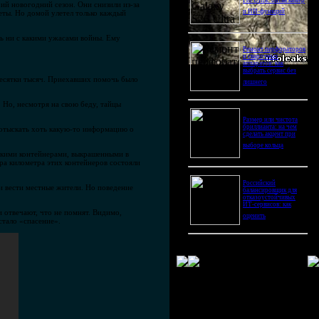
Pro Ultra: битва камер
ий новогодний сезон. Они снизили из-за
и ИИ-функций
еты. Но домой улетел только каждый
ть ни с какими ужасами войны. Ему
Ремонт перфораторов
и сварочных
аппаратов: как
выбрать сервис без
десятки тысяч. Приехавших помочь было
лишнего
 Но, несмотря на свою беду, тайцы
Размер или чистота
бриллианта: на чем
 отыскать хоть какую-то информацию о
сделать акцент при
выборе кольца
скими контейнерами, выкрашенными в
ра километра этих контейнеров состояли
Российский
ии вести местные жители. Но поведение
балансировщик для
отказоустойчивых
ИТ-сервисов: как
и отвечают, что не помнят. Видимо,
оценить
стало «спасение».