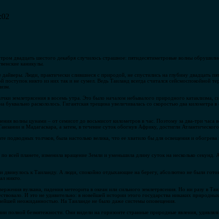
:02
а утром двадцать шестого декабря случилось страшное: пятидесятиметровые волны обрушили
твенские каникулы.
дайверы. Люди, практически слившиеся с природой, не спустились на глубину двадцать пя
 поступок никто из них так и не сумел. Ведь Таиланд всегда считался сейсмоспокойной тер
изм.
чки землетрясения в восемь утра. Это было началом небывалого природного катаклизма, си
а буквально раскололось. Гигантская трещина увеличивалась со скоростью два километра в
нения волны цунами – от семисот до восьмисот километров в час. Поэтому за два-три час
Танзании и Мадагаскара, а затем, в течение суток обогнув Африку, достигли Атлантического
ате подводных толчков, была настолько велика, что ее хватило бы для освещения и обогрева 
а по всей планете, изменила вращение Земли и уменьшила длину суток на несколько секунд. 
и двинулось к Таиланду. А люди, спокойно отдыхающие на берегу, абсолютно не были готов
ал никто.
ержения вулкана, падения метеорита в океан или сильного землетрясения. Но ни разу в Таил
ствовало. И это не удивительно: в новейшей истории этого государства никаких природных
лнейшей неожиданностью. На Таиланде не было даже системы оповещения.
янии полной безмятежности. Они видели на горизонте странные природные явления, удивлял