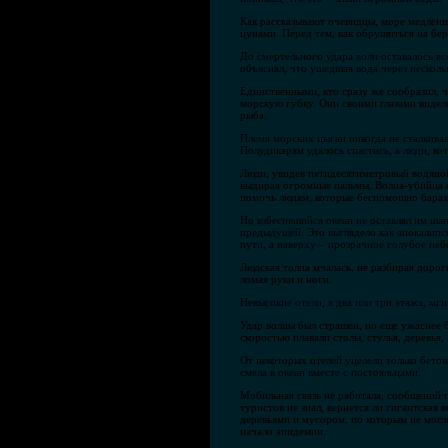
Как рассказывают очевидцы, море медленно
цунами. Перед тем, как обрушиться на бер
До смертельного удара волн оставалось вс
объяснял, что ушедшая вода через несколь
Единственными, кто сразу же сообразил, 
морскую губку. Они своими глазами видели
рыба.
Племя морских цыган никогда не сталкивал
Полудикарям удалось спастись, а люди, к
Люди, увидев пятидесятиметровый водяной 
выдирая огромные пальмы. Волна-убийца о
помочь людям, которые беспомощно барахт
Но взбесившийся океан не оставлял им шан
предыдущей. Это выглядело как апокалипс
пути, а наверху – прозрачное голубое неб
Людская толпа мчалась, не разбирая доро
ломая руки и ноги.
Невысокие отели, в два или три этажа, мг
Удар волны был страшен, но еще ужаснее б
скоростью плавали столы, стулья, деревья
От некоторых отелей уцелели только бето
смела в океан вместе с постояльцами.
Мобильная связь не работала, сообщений п
туристов не знал, вернется ли гигантская
деревьями и мусором, по которым не могл
начало эпидемии.