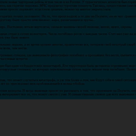
тали новые чартерные рейсы, в том числе и из России. У туристических агентств был горяч
лись как горячие пирожки. МЧС предлагал туристам покинуть Таиланд, предоставляя самол
овека просто поражает: если стало дешевле, можно на многое закрыть глаза.
орячих точках на планете. Но то, что происходило в те дни на Пхукете, он не мог сравни
 другому было просто невозможно: жара, разлагающиеся трупы…
герь. Постоянно летали вертолеты, сновали машины скорой помощи, вопли, визги, сирены…
разных стран и сотни волонтеров. Число погибших росло с каждым часом. Счет шел уже на 
ать уже было некого.
ьными людьми, а во время цунами многие, практически все, потеряли свой нехитрый скарб.
м всем, чем могли.
огромных стендов, где вывешивали фотографии погибших и пропавших без вести, пытаются
 счастливые встречи…
дни был один из буддистских монастырей. Его территория была заставлена огромными мор
огоярусные стеллажи, на которых переложенные сухим льдом лежали тела погибших. Полто
.
 том, что может случиться катастрофа, и уж тем более о том, как будут себя в такой ситуац
ко лет их преследовал звук приближающейся волны-убийцы.
еские курорты. И когда знакомые просят их рассказать о том, что произошло на Пхукете, он
ма вычеркивает все то, что может свести с ума. И самым главным словом для всех выживших 