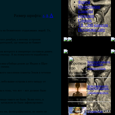
Форум
Мониторинг
планеты
A
Размер шрифта:
A
Гороскоп
A
Сонник
ТВ - 300 каналов
Поддержи сайт
сь на безмятежно отдыхавших людей. Те,
того декабря, а потому устроили
риторией, где никогда не бывает
Последнее видео
ла которого в эпицентре составила девять
 секунду. А на поверхности вздыбились
Короткометражка про
а волны-убийцы дошли до Индии и Шри-
путешествия во
 океана.
времени и эгоизм.
всего населения планеты Земля в течение
А небольшие острова к юго-западу от
Битва цивилизаций с
Игорем Прокопенко.
ы к тому, что вот – вот должно было
"Письма из космоса"
анде такого не было. Более того, в
 катаклизм не было зафиксировано.
ись им, фотографировали, но никто не
Странное дело.