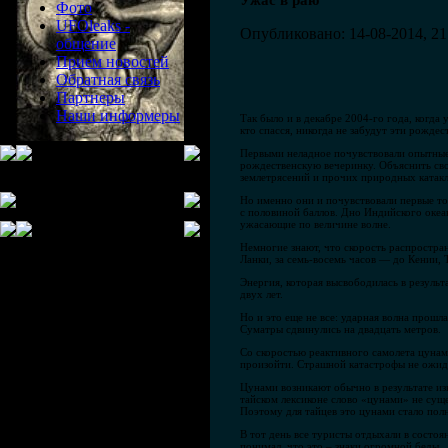
Ужас в раю
Фото
UFOleaks -
Опубликовано: 14-08-2014, 21
общение
Прием новостей
Обратная связь
Партнеры
Наши информеры
Так было и в декабре 2004-го года, когд
кто спасся, никогда не забудут эти рождес
Первыми неладное почувствовали опытные 
рождественскую вечеринку. Объяснить свой
землетрясений и прочих природных катакл
Но именно они и почувствовали первые тол
с половиной баллов. Дно Индийского океан
ужасающие по величине волне.
Немногие знают, что скорость распростра
Ланки, за семь-восемь часов — до Кении, 
Энергия, которая высвободилась в результ
двух лет.
Но и это еще не все: ударная волна прошл
Суматры сдвинулись на двадцать метров.
Со скоростью реактивного самолета цунам
произойти. Страшной катастрофы не ожид
Цунами возникают обычно в результате изв
тайском лексиконе слово «цунами» не суще
Поэтому для тайцев это цунами стало по
В тот день все туристы отдыхали в состо
понимал, что это – знаки огромной беды.