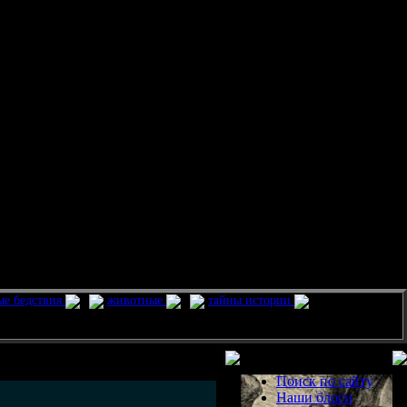
ые бедствия
животные
тайны истории
Разделы
Поиск по сайту
Наши блоги