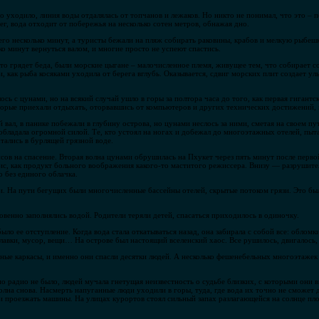
 уходило, линия воды отдалялась от топчанов и лежаков. Но никто не понимал, что это – п
ег, вода отходит от побережья на несколько сотен метров, обнажая дно.
его несколько минут, а туристы бежали на пляж собирать раковины, крабов и мелкую рыбеш
ко минут вернуться валом, и многие просто не успеют спастись.
что грядет беда, были морские цыгане – малочисленное племя, живущее тем, что собирает 
, как рыба косяками уходила от берега вглубь. Оказывается, сдвиг морских плит создает уль
ось с цунами, но на всякий случай ушло в горы за полтора часа до того, как первая гигантс
оторые приехали отдыхать, оторвавшись от компьютеров и других технических достижений,
вал, в панике побежали в глубину острова, но цунами неслось за ними, сметая на своем пу
бладала огромной силой. Те, кто устоял на ногах и добежал до многоэтажных отелей, пыта
ались в бурлящей грязной воде.
сов на спасение. Вторая волна цунами обрушилась на Пхукет через пять минут после перво
ис, как продукт больного воображения какого-то маститого режиссера. Внизу — разрушите
о без единого облачка.
ги. На пути бегущих были многочисленные бассейны отелей, скрытые потоком грязи. Это бы
новенно заполнялись водой. Родители теряли детей, спасаться приходилось в одиночку.
ыло ее отступление. Когда вода стала откатываться назад, она забирала с собой все: облом
, лавки, мусор, вещи… На острове был настоящий вселенский хаос. Все рушилось, двигалос
нные каркасы, и именно они спасли десятки людей. А несколько фешенебельных многоэтажек
о радио не было, людей мучала гнетущая неизвестность о судьбе близких, с которыми они в
 волна снова. Насмерть напуганные люди уходили в горы, туда, где вода их точно не сможет
и проезжать машины. На улицах курортов стоял сильный запах разлагающейся на солнце пл