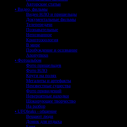
Авторские статьи
• Видео, фильмы
Видео НЛО и пришельцы
Документальные фильмы
Телепередачи
Познавательные
Непознанное
Криптозоология
В мире
Пробуждение и осознание
Anonymous
• Фотоальбом
Фото пришельцев
Фото НЛО
Круги на полях
Мегалиты и артефакты
Неизвестные существа
Фото привидений
Невероятные находки
Шокирующее творчество
На разбор
• UFOleaks - общение
Вещают люди
Домик для отдыха
Баня