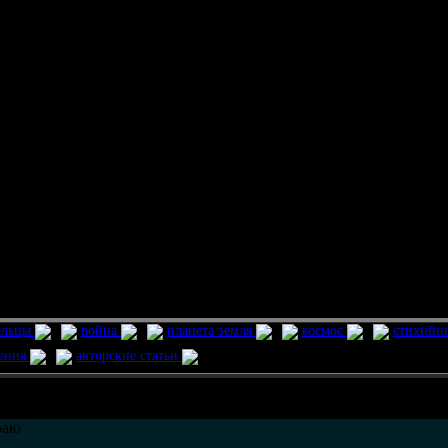
ельцы
война
планета земля
космос
стихийн
ления
авторские статьи
возможно только в течении
30
дней со дня публикации.
раю