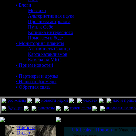
• Блоги
Мозаика
Альтернативная наука
Прогнозы астролога
Путь к Себе
Копилка интересного
Помогаем в беде
• Мониторинг планеты
Активность Солнца
Карта катаклизмов
Камера на МКС
• Прием новостей
• Партнеры и друзья
• Наши информеры
• Обратная связь
pro жизнь
новости науки
человек
нло и приш
будущее
гипотезы
конец света
аномальные яв
Меню сайта
Информация
Комментировать статьи на сайте 
Новости
UfoLeaks
»
Новости
» Ужас в 
Видео