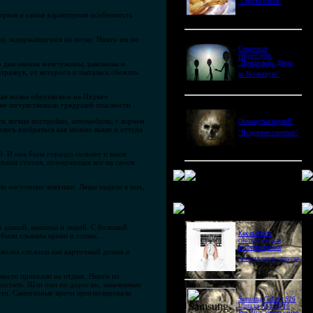
"Стрелы богов"
ервая и самая характерная особенность
ку, задержавшуюся на песке. Никто им не
Секретные
территории.
со дна океана жемчужины, раковины и
"Пришельцы. Дверь
тразвук, от которого и пыталась сбежать
во Вселенную"
кая волна обрушилась на Пхукет.
 не почувствовали грядущей опасности.
ти легкие постройки, автомобили, с корнем
Обманутые наукой.
лись взобраться как можно выше и оттуда
"Исцеление смертью"
й. И она была гораздо сильнее и выше
льная стихия, пожирающая все на своем
ли настоящие ловушки. Люди падали в них,
Новое в блогах
ки зданий, машины и людей. С большой
Как выбрать
ь, были слышны крики и стоны…
снотворное для
восстановления
 волна сложила как карточный домик и
режима после отпуска
месте приехали на отдых. Никто из
 достать. Шли они по дорогам, заваленным
оти. Санитарные врачи прогнозировали
Samsung Galaxy S26
Ultra vs Xiaomi 16