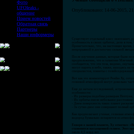
Ученые сообщили о «Теплых 
Фото
UFOleaks -
Опубликовано: 14-06-2015, 21
общение
Прием новостей
Обратная связь
Партнеры
Наши информеры
Существует отдельный класс экзопланет,
особенность в своих орбитах, дело в том
Примечательно, что, на настоящее время, 
непрерывной и достаточно сильной звезд
После изучения данных, которые были по
предположение, что в галактике Млечный 
сообщается, что эти тела, видимо, окутан
могут парить в небе, также, находясь на 
специалистов, планеты с гелийсодержащей
Вот как это комментирует Ренйю Ху, сотр
гелиевой атмосферой могут довольно часто
Еще до начала исследований, астрономами
особенности:
- Их размеры подобны размерам Нептуна;
- Их орбиты имели небольшое расстояние о
- Днем поверхность таких планет раскаляе
- За сутки-двое они совершают полный ор
Как предполагают ученые, гелиевая атмос
водород буквально испаряется из атмосфер
Говоря о нашей планете, Ху отметил: «Во
становится насыщенной гелием. Этот про
около 4,5 млрд лет.