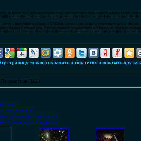
либо из каменного, либо из жидкого ядра, окруженного газом, а преобладание гелия, в сост
зурно-синий цвет. Высокий уровень содержания метана в его атмосфере поглощает красные 
птун», получившую название GJ 436 b, в атмосфере которой отсутствует метан. Эта планет
аметр больше в четыре раза. Ученых удивляет и озадачивает тот факт, что, невзирая на вод
монооксида углерода. Пока ученые не могут объяснить этот факт, они все снова и снова п
ту страницу можно сохранить в соц. сетях и показать друзья
|
Просмотров
: 2120
сигналы
е, чем кажется
дов землеподобных планет
ть Землю через 5 млрд лет