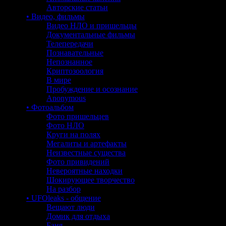
Авторские статьи
• Видео, фильмы
Видео НЛО и пришельцы
Документальные фильмы
Телепередачи
Познавательные
Непознанное
Криптозоология
В мире
Пробуждение и осознание
Anonymous
• Фотоальбом
Фото пришельцев
Фото НЛО
Круги на полях
Мегалиты и артефакты
Неизвестные существа
Фото привидений
Невероятные находки
Шокирующее творчество
На разбор
• UFOleaks - общение
Вещают люди
Домик для отдыха
Баня