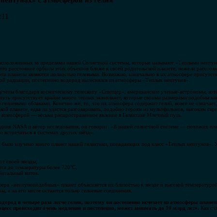
нептунах» с атмосферой из гелия
:11
 расположенных за пределами нашей Солнечной системы, которые называют «Теплыми непту
, что расстояние орбиты этих объектов ближе к своей родительской планете, нежели расст
эти планеты являются полностью гелевыми. Возможно, изначально в их атмосфере присутство
ной радиации, постепенно водород вытеснялся из атмосферы «Теплых нептунов».
лучены благодаря космическому телескопу «Спитцер», американские ученые-астрономы, ко
путь присутствует крайне много теплых экзопланет, которые своими размерами подобны н
ы гелиевыми облаками. Конечно же, то, что их атмосфера содержит гелий, вовсе не означае
такой планете, едва ли удастся разговаривать, подобно героям из мультфильмов, высоким ск
 атмосферой — весьма распространенное явление в Галактике Млечный путь.
удник NASA и автор исследования, он говорит: «В нашей солнечной системе — похожих пла
 встречаться в системах других звёзд».
 было изучено много планет нашей галактики, попадающих под класс «Теплых нептунов». У
т своей звезды;
тся до температуры более 720°С;
битальный виток.
фера «нептуноподобных» планет объясняется их близостью к звезде и высокой температуро
ы, а на его месте остаются только гелиевые соединения.
дород в четыре раза легче гелия, поэтому он постепенно исчезает из атмосферы планеты
цесс происходит очень медленно и постепенно, может занимать до 10 млрд лет».
Как счи