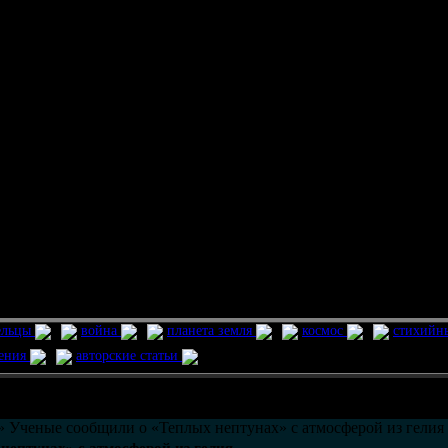
ельцы
война
планета земля
космос
стихийн
ления
авторские статьи
возможно только в течении
30
дней со дня публикации.
» Ученые сообщили о «Теплых нептунах» с атмосферой из гелия