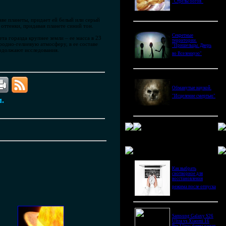
"Стрелы богов"
аве планеты, придает ей белый или серый
оттенки, придавая планете синий тон.
Секретные
а горазда крупнее земли – ее масса в 23
территории.
ородно-гелиевую атмосферу, в ее составе
"Пришельцы. Дверь
родолжают исследования.
во Вселенную"
Обманутые наукой.
"Исцеление смертью"
м.
Новое в блогах
Как выбрать
снотворное для
восстановления
режима после отпуска
Samsung Galaxy S26
Ultra vs Xiaomi 16