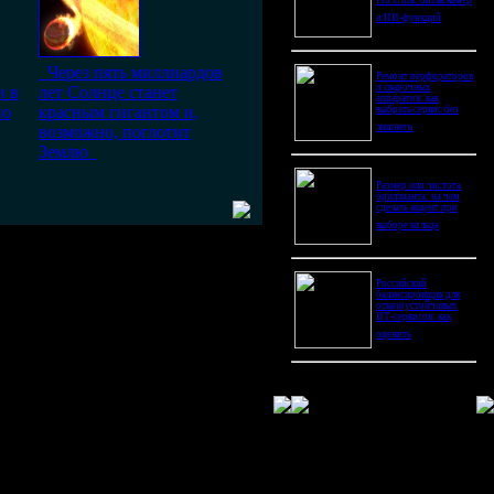
Pro Ultra: битва камер
и ИИ-функций
Через пять миллиардов
Ремонт перфораторов
и сварочных
и в
лет Солнце станет
аппаратов: как
но
красным гигантом и,
выбрать сервис без
лишнего
возможно, поглотит
Землю
Размер или чистота
бриллианта: на чем
сделать акцент при
выборе кольца
Российский
балансировщик для
отказоустойчивых
ИТ-сервисов: как
оценить