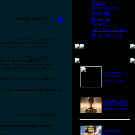
Форум
Мониторинг
планеты
A
Размер шрифта:
A
Гороскоп
A
Сонник
ТВ - 300 каналов
Поддержи сайт
нами». Эти тела имеют отличительную
ояние между Солнцем и Меркурием.
вали водород и гелий, но в результате
торые работают в NASA, выдвинули
Последнее видео
ашему Нептуну. На сайте NASA
т, что они, подобно воздушным шарам,
рипучим голосом. Как кажется ряду
Короткометражка про
путешествия во
нет нет. Но мы думаем, что планеты с
времени и эгоизм.
 каждой из этих планет были характерные
Битва цивилизаций с
Игорем Прокопенко.
"Письма из космоса"
й. Под действием высокой температуры,
, в результате чего она все более
тают ученые, возраст Земли составляет
Странное дело.