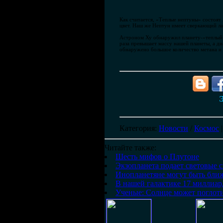
Как считается, «Теплые нептуны» состоят 
цвет. Наш же Нептун имеет сверкающий ла
Астроном Ху обнаружил планету-«теплый не
раза превышает массу нашей планеты, а ди
обнаружено большое количество метана и 
Э
Категория
:
Новости
/
Космос
Читайте также:
Шесть мифов о Плутоне
Экзопланета подает световые 
Инопланетяне могут быть ближ
В нашей галактике 17 миллиар
Ученые: Солнце может поглоти