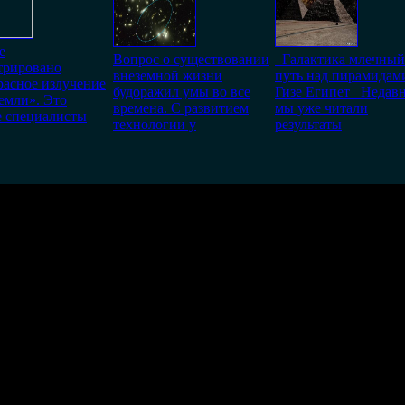
е
Вопрос о существовании
Галактика млечный
трировано
внеземной жизни
путь над пирамидам
асное излучение
будоражил умы во все
Гизе Египет Недав
емли». Это
времена. С развитием
мы уже читали
е специалисты
технологии у
результаты