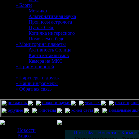
• Блоги
Мозаика
Альтернативная наука
Прогнозы астролога
Путь к Себе
Копилка интересного
Помогаем в беде
• Мониторинг планеты
Активность Солнца
Карта катаклизмов
Камера на МКС
• Прием новостей
• Партнеры и друзья
• Наши информеры
• Обратная связь
pro жизнь
новости науки
человек
нло и приш
будущее
гипотезы
конец света
аномальные яв
Меню сайта
Информация
Комментировать статьи на сайте 
Новости
UfoLeaks
»
Новости
»
Космос
Видео