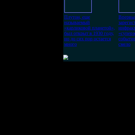
Плутон, еще
Впервы
называемый
зарегис
«карликовой планетой»,
инфракр
был открыт в 1930 году,
«суперз
но до сих пор остается
событи
много
смело