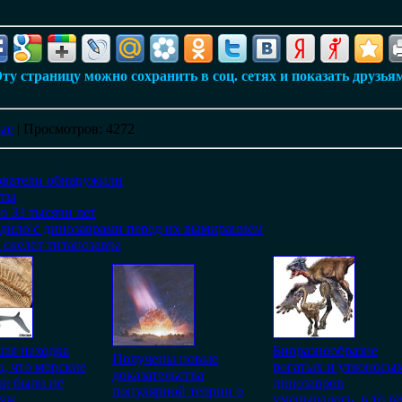
ту страницу можно сохранить в соц. сетях и показать друзья
ые
|
Просмотров
: 4272
ователи обнаружили
сты
 33 тысячи лет
дило с динозаврами перед их вымиранием
 скелет титанозавра
ая находка
Биоразнообразие
Получены новые
а, что морские
рогатых и утконосы
доказательства
ии были не
динозавров
популярной теории о
 уж
уменьшалось, в то в