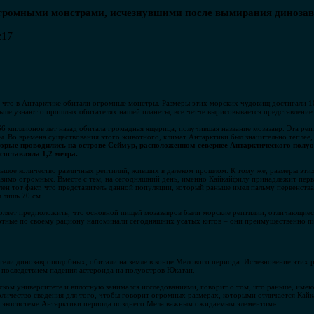
громными монстрами, исчезнувшими после вымирания динозав
:17
 что в Антарктике обитали огромные монстры. Размеры этих морских чудовищ достигали 1
льше узнают о прошлых обитателях нашей планеты, все четче вырисовывается представлени
66 миллионов лет назад обитала громадная ящерица, получившая название мозазавр. Эта р
ы. Во времена существования этого животного, климат Антарктики был значительно теплее,
торые проводились на острове Сеймур, расположенном севернее Антарктического полуо
составляла 1,2 метра.
шое количество различных рептилий, живших в далеком прошлом. К тому же, размеры этих
зимо огромных. Вместе с тем, на сегодняшний день, именно Кайкайфилу принадлежит перв
н тот факт, что представитель данной популяции, который раньше имел пальму первенства 
л лишь 70 см.
воляет предположить, что основной пищей мозазавров были морские рептилии, отличающие
отные по своему рациону напоминали сегодняшних усатых китов – они преимущественно п
ители динозавроподобных, обитали на земле в конце Мелового периода. Исчезновение этих 
о последствием падения астероида на полуостров Юкатан.
ском университете и вплотную занимался исследованиями, говорит о том, что раньше, имею
оличество сведения для того, чтобы говорит огромных размерах, которыми отличается Кай
б экосистеме Антарктики периода позднего Мела важным ожидаемым элементом».