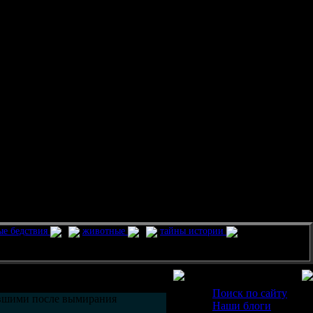
ые бедствия
животные
тайны истории
Разделы
Поиск по сайту
увшими после вымирания
Наши блоги