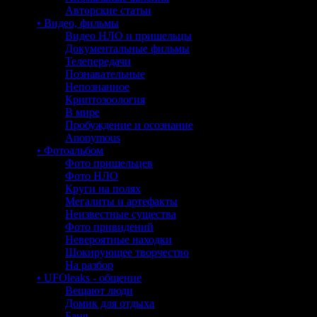
Авторские статьи
• Видео, фильмы
Видео НЛО и пришельцы
Документальные фильмы
Телепередачи
Познавательные
Непознанное
Криптозоология
В мире
Пробуждение и осознание
Anonymous
• Фотоальбом
Фото пришельцев
Фото НЛО
Круги на полях
Мегалиты и артефакты
Неизвестные существа
Фото привидений
Невероятные находки
Шокирующее творчество
На разбор
• UFOleaks - общение
Вещают люди
Домик для отдыха
Баня