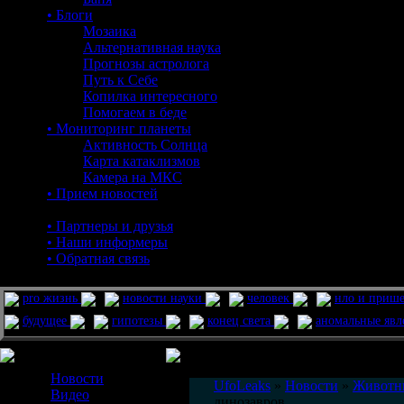
• Блоги
Мозаика
Альтернативная наука
Прогнозы астролога
Путь к Себе
Копилка интересного
Помогаем в беде
• Мониторинг планеты
Активность Солнца
Карта катаклизмов
Камера на МКС
• Прием новостей
• Партнеры и друзья
• Наши информеры
• Обратная связь
pro жизнь
новости науки
человек
нло и приш
будущее
гипотезы
конец света
аномальные яв
Меню сайта
Информация
Комментировать статьи на сайте 
Новости
UfoLeaks
»
Новости
»
Животн
Видео
динозавров