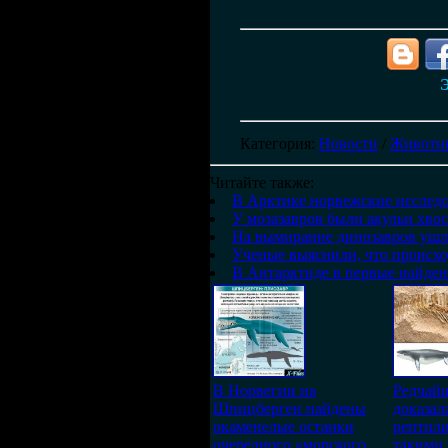
Э
Категория
:
Новости
/
Животн
Читайте также:
В Арктике норвежские исслед
У мозазавров были акульи хво
На вымирание динозавров ушло
Ученые выяснили, что происхо
В Антарктиде в первые найден
В Норвегии на
Редчайш
Шпицберген найдены
доказал
окаменелые останки
рептил
очередного «морского
такими