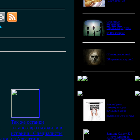
"Стрелы богов"
Секретные
территории.
м.
"Пришельцы. Дверь
во Вселенную"
Обманутые наукой.
"Исцеление смертью"
Новое в блогах
Как выбрать
снотворное для
восстановления
режима после отпуска
Так же останки
х
титанозавра находили в
испании Специалисты
Samsung Galaxy S26
Ultra vs Xiaomi 16
ремя
из Аргентины