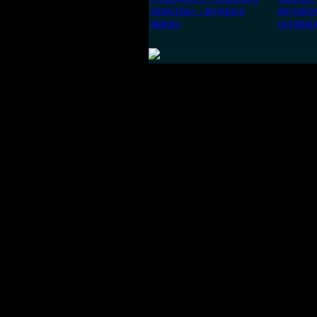
монстра» - водного
медлит
ящера
останко