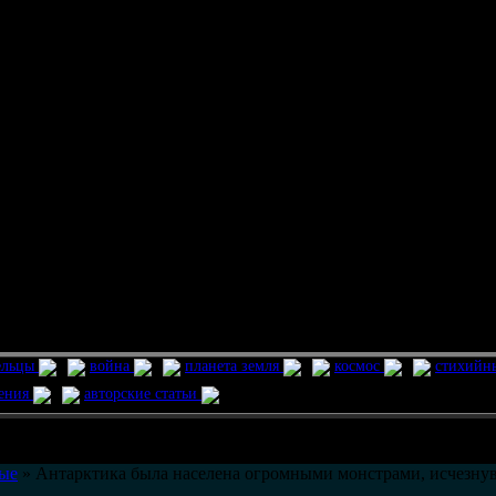
ельцы
война
планета земля
космос
стихийн
ления
авторские статьи
возможно только в течении
30
дней со дня публикации.
ые
» Антарктика была населена огромными монстрами, исчезн