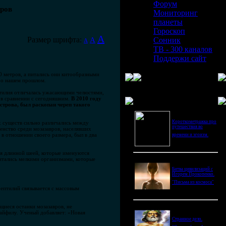
Форум
ров
Мониторинг
планеты
Гороскоп
A
Размер шрифта:
A
Сонник
A
ТВ - 300 каналов
Поддержи сайт
0 метров, а питались они китообразными
е о нашем прошлом.
ептилия отличалась ужасающими челюстями,
Последнее видео
 в сравнении с сегодняшним.
В 2010 году
строва, был раскопан череп такого
Короткометражка про
 существ сильно различались между
путешествия во
енство среди мозазавров, населявших
в отношении своего размера, был в два
времени и эгоизм.
ся длинной шеей, которые именуются
итались мелкими организмами, которые
Битва цивилизаций с
Игорем Прокопенко.
"Письма из космоса"
рептилий связывается с массовым
щиеся останки мозазавров, не
кайфилу. Ученый добавляет: «Новая
Странное дело.