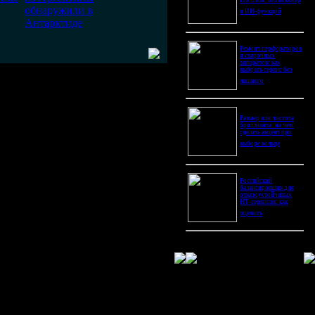
Pro Ultra: битва камер
обнаружили в
и ИИ-функций
Антарктиде
Ремонт перфораторов
и сварочных
аппаратов: как
выбрать сервис без
лишнего
Размер или чистота
бриллианта: на чем
сделать акцент при
выборе кольца
Российский
балансировщик для
отказоустойчивых
ИТ-сервисов: как
оценить