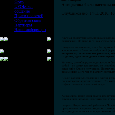
Фото
Антарктика была населена о
UFOleaks -
общение
Опубликовано: 14-11-2016, 16
Прием новостей
Обратная связь
Партнеры
Наши информеры
Научная общественность пришла к выводу,
рептилиями. По мере того, как ученые бо
Специалисты выяснили, что в Антарктике 
а ее конечности были ластообразной форм
во время археологических раскопок, ко
создания, одна лишь длина этого черепа 
Конечно, уже обнаружено достаточно боль
собой – от самых крошечных, до невообра
когда-либо Южное полушарие. Примечателе
раза меньше, а его череп в длину составля
Анализ собранных сведений и фактов поз
плезиозаврами-аристонектинами. Эти жив
отфильтровывали из морской воды.
Кайкайфилу, также как и другие представ
вымиранием, которое, как считается, стал
Родриго Отеро, который работает в Чилий
представляли специалистам достаточное к
находка дополняет наши представления о