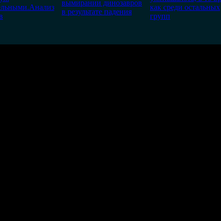
вымирании динозавров
ельными.Анализ
как среди остальных
в результате падения
в
групп