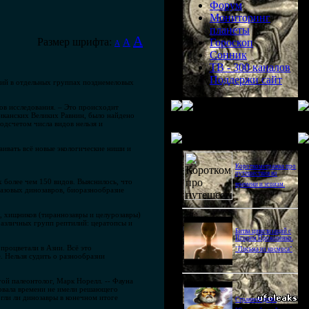
Форум
Мониторинг
планеты
A
Размер шрифта:
A
Гороскоп
A
Сонник
ТВ - 300 каналов
Поддержи сайт
ций в отдельных группах позднемеловых
ов исследования. – Это происходит
риканских Великих Равнин, было найдено
одсчетом числа видов нельзя и
Последнее видео
аивать всё новые экологические ниши и
Короткометражка про
путешествия во
 более чем 150 видов. Выяснилось, что
времени и эгоизм.
тазовых динозавров, биоразнообразие
, хищников (тираннозавры и целурозавры)
различных групп рептилий: цератопсы и
Битва цивилизаций с
Игорем Прокопенко.
процветали в Азии. Всё это
"Письма из космоса"
. Нельзя судить о разнообразии
ой палеонтолог, Марк Норелл. -- Фауна
ервала времени не имели решающего
гли ли динозавры в конечном итоге
Странное дело.