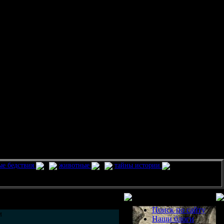
ые бедствия
животные
тайны истории
Разделы
Поиск по сайту
м
Наши блоги