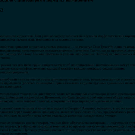
ходило с динозаврами перед их вымиранием
53
у концепцию коррективы. Они решили сосредоточиться на изучении морфологических вариа
ециалисты изучали лишь изменения в их видовом составе.
ообразия приводит к противоречивым выводам, -- подчеркнул Стив Брюсейт, один из автор
 неравномерно представлены в палеонтологической летописи. Где-то, как на просторах аме
нах, потому что этому благоприятствовали условия захоронения. Поэтому ограничиваться п
ологии».
 рамках тех или иных групп свидетельствует об их процветании: постепенно они могут осв
ащение числа морфологических вариаций является важным признаком упадка таксона.
уроподы процветали
знообразие семи основных групп динозавров позднего мела, использовав данные о скелетах
) и цератопсов (рогатых динозавров), принадлежащих к группе крупных травоядных птице
ного вымирания.
птицетазовых травоядных динозавров, таких как панцирные анкилозавры и пахицефалозавры
ось стабильным и даже росло. Возможно, это было связано с особенностями образа жизни 
инозавров, имели мощные челюсти, которыми они перетирали растительные останки.
разнообразие которых в конце мела падало в Северной Америке, возможно, в это же время 
юдавшаяся перед вымиранием динозавров, является более сложной, чем предполагалось ранее
ясь при этом на особенности фауны отдельных регионов, сделали вывод ученые.
оторых регионах еще не говорит, что они были обречены на вымирание, -- подчеркнул друг
его мезозоя, и небольшие локальные изменения на протяжении не очень протяженного инт
 этой группы». При этом ученые отмечают, что не существует возможности установить, мо
нтским метеоритом.