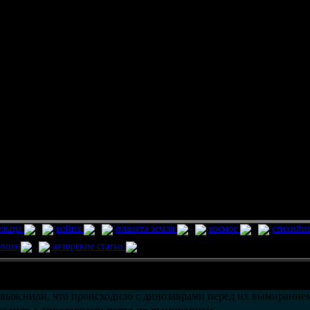
ельцы
война
планета земля
космос
стихийн
ления
авторские статьи
возможно только в течении
30
дней со дня публикации.
выяснили, что происходило с динозаврами перед их вымирание