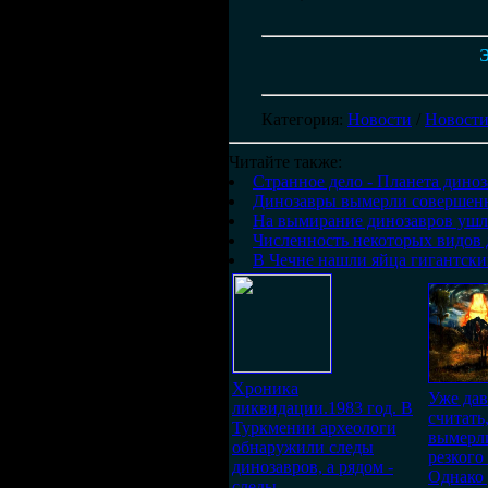
Э
Категория
:
Новости
/
Новости
Читайте также:
Странное дело - Планета диноз
Динозавры вымерли совершен
На вымирание динозавров ушло
Численность некоторых видов 
В Чечне нашли яйца гигантски
Хроника
Уже дав
ликвидации.1983 год. В
считать
Туркмении археологи
вымерли
обнаружили следы
резкого
динозавров, а рядом -
Однако 
следы