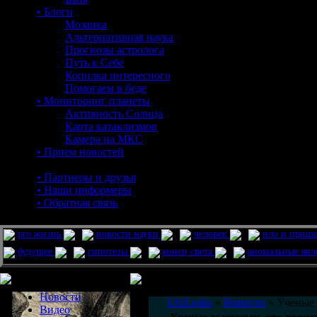
• Блоги
Мозаика
Альтернативная наука
Прогнозы астролога
Путь к Себе
Копилка интересного
Помогаем в беде
• Мониторинг планеты
Активность Солнца
Карта катаклизмов
Камера на МКС
• Прием новостей
• Партнеры и друзья
• Наши информеры
• Обратная связь
pro жизнь
новости науки
человек
нло и приш
будущее
гипотезы
конец света
аномальные яв
Меню сайта
Информация
Комментировать статьи на сайте 
Новости
UfoLeaks
»
Новости
» Ученые 
Видео