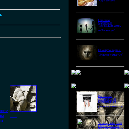
"Стрелы богов"
м.
Секретные
территории.
"Пришельцы. Дверь
во Вселенную"
Обманутые наукой.
"Исцеление смертью"
Новое в блогах
Как выбрать
снотворное для
восстановления
режима после отпуска
ьшие
ры
......
на
Samsung Galaxy S26
Ultra vs Xiaomi 16