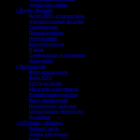
Авторские статьи
• Видео, фильмы
Видео НЛО и пришельцы
Документальные фильмы
Телепередачи
Познавательные
Непознанное
Криптозоология
В мире
Пробуждение и осознание
Anonymous
• Фотоальбом
Фото пришельцев
Фото НЛО
Круги на полях
Мегалиты и артефакты
Неизвестные существа
Фото привидений
Невероятные находки
Шокирующее творчество
На разбор
• UFOleaks - общение
Вещают люди
Домик для отдыха
Баня