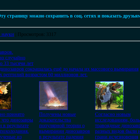
ту страницу можно сохранить в соц. сетях и показать друзья
 науки
|
Просмотров
: 3317
авров.
но случайно
 33 тысячи лет
динозавров сокращалась ещё до начала их массового вымирания
х рептилий возрастом 60 миллионов лет.
но принято
Получены новые
Согласно новым
, что динозавры
доказательства
исследованиям, бол
 в результате
популярной теории о
травоядные динозав
 похолодания.
вымирании динозавров
разных видов были 
ученые из
в результате падения
грани исчезновения