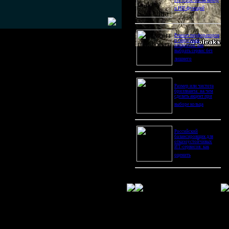
Pro Ultra: битва камер
и ИИ-функций
Ремонт перфораторов
и сварочных
аппаратов: как
выбрать сервис без
лишнего
Размер или чистота
бриллианта: на чем
сделать акцент при
выборе кольца
Российский
балансировщик для
отказоустойчивых
ИТ-сервисов: как
оценить