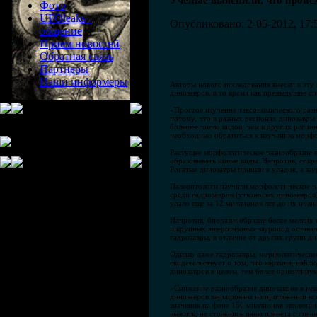
Ученые выяснили, что проис
Фото
UFOleaks -
Опубликовано: 2-05-2012, 17:
общение
Прием новостей
Обратная связь
Партнеры
Наши информеры
Авторы нового исследования внесли в эт
динозавров, в то время как предыдущие сп
«Простое изучение таксономического разн
потому, что в разных регионах динозавры
большее число видов, чем в других регио
необходимо обратиться к изучению морф
Растущее морфологическое разнообразие в
образовывать новые виды. Напротив, сокр
Рогатые динозавры пришли в упадок, а за
Палеонтологи изучили морфологическое ра
среди гадрозавров (утконосых динозавров
упало еще за 12 миллионов лет до их пол
Напротив, биоразнообразие более мелких 
и крупных ящеротазовых зауропод оставал
гадрозавры, в отличие от других групп д
Однако даже гадрозавры, морфологическое 
свидетельствует о том, что картина, набл
динозавров в целом, тем более ориентиру
«Снижение разнообразия динозавров в нек
динозавров варьировала на протяжении вс
значения на фоне 150 миллионов эволюции
выжить, не столкнись наша планета с гига