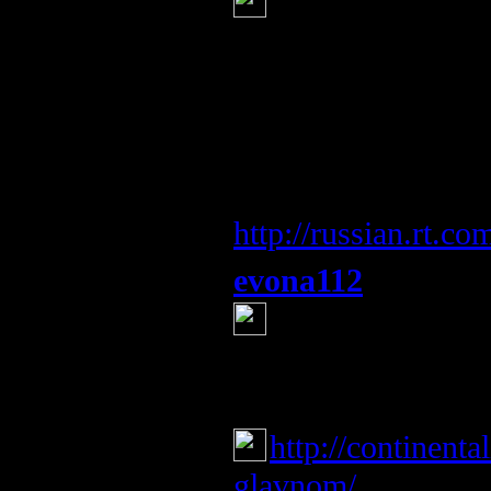
В ДНР объявил
В Донецкой народ
объявили о прекр
заявил премьер-м
Александр Бородай
http://russian.rt.co
evona112
(23 июня 20
не остановятся.
нацики не пойдут 
наталья
(23 июня 201
http://continenta
glavnom/