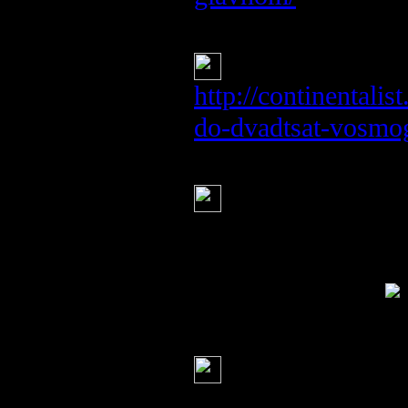
наталья
(23 июня 201
http://continentali
do-dvadtsat-vosmo
iren
(23 июня 2014 19:11
Купола церквей 
беснующиеся киев
ни души, просто p
страшное видео
наталья
(23 июня 201
С учетом прост
литературы на те