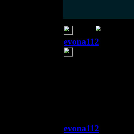
Валя Деньгина
(23 июня 2014 15:15)
И где все?
evona112
(23 июня 20
ещё раз вылож
Ом, посмотри и в
есть у тебе к это
чём он не прав.
журналюге майдан
что скажешь ты?
evona112
(23 июня 20