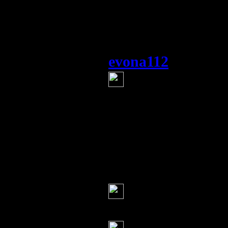
фильм "31-е июня
Было бы интересн
дорогие друзья, п
evona112
(23 июня 20
героям слава. м
аллаху акбар.
ничего не напоми
Украина, задумайт
наталья
(23 июня 201
Серж
(23 июня 2014 18