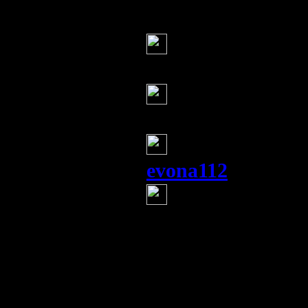
Серж
(23 июня 2014 19
Серж
(23 июня 2014 19
Серж
(23 июня 2014 19
evona112
(23 июня 20
Временное зати
тактика и "геогра
меняется. Под Ям
применяет тактик
Блок-пост теперь 