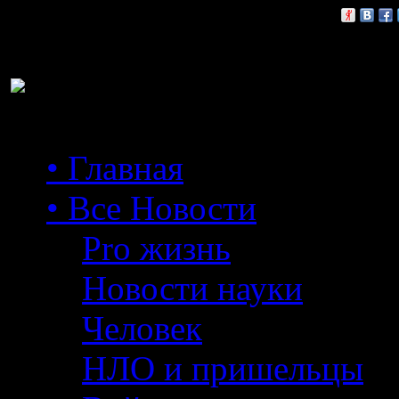
Расскажи друзьям:
• Главная
• Все Новости
Pro жизнь
Новости науки
Человек
НЛО и пришельцы