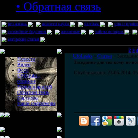
• Обратная связь
pro жизнь
новости науки
человек
нло и приш
стихийные бедствия
животные
тайны истории
авторские статьи
Меню сайта
1
2
3
UfoLeaks
»
Статьи
» Заседание
Новости
Заседание для тех кому не вс
Видео
Фото
Опубликовано: 23-06-2014, 05
UFOleaks -
общение
Прием новостей
Обратная связь
Партнеры
Наши информеры