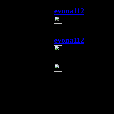
evona112
(23 июня 20
идиотизм крепч
evona112
(23 июня 20
Велла
(23 июня 2014 1
природа проте
В воскресенье, 22
области под нати
наспех сооруженн
русле Северо-Кры