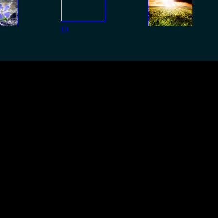
)))
 или еще каких посланий года за три изучений и все к одному,чт
 старый образ жизни,но им не подвластно движение к тому к чем
озможном росте уровня радиации в Славянске
роизойти в Славянске в связи с разгерметизацией генераторной 
ского центра при Совете национальной безопасности и оборо
натория «Юбилейный» в Славянске в результате разгерметизации
иационного фона, передает «Интерфакс».
и радон использовался для принятия лечебных ванн.
ый инертный газ, который при комнатной температуре является