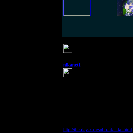
Серж
(26 июня 2014 19:08)
вот сколь не было пророчеств
перемен,
что тьма будет отчаянно бится за
nikanet1
(26 июня 2014 19:09)
СНБО Украины сообщило о в
Рост радиационного фона может п
спикер информационно-аналитиче
По его словам, на территории са
радона возможен резкий рост рад
Лысенко отметил, что в санатори
Радон — бесцветный радиоактивн
газов.
http://the-day-x.ru/snbo-uk....ke.html