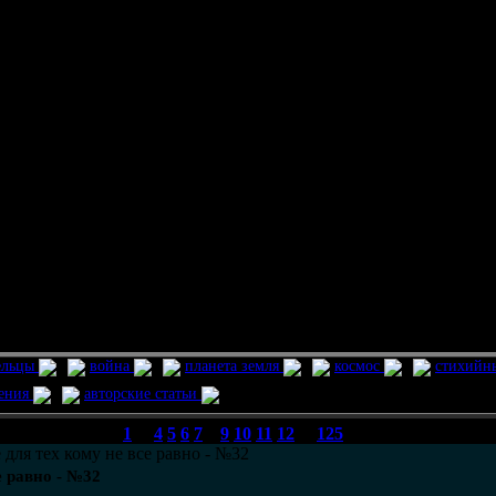
ельцы
война
планета земля
космос
стихийн
ления
авторские статьи
1
...
4
5
6
7
8
9
10
11
12
...
125
 для тех кому не все равно - №32
е равно - №32