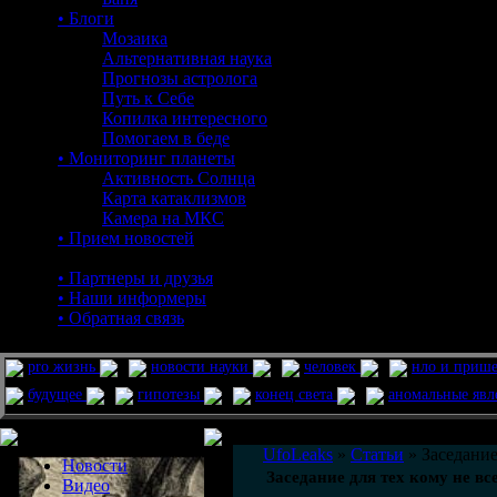
• Блоги
Мозаика
Альтернативная наука
Прогнозы астролога
Путь к Себе
Копилка интересного
Помогаем в беде
• Мониторинг планеты
Активность Солнца
Карта катаклизмов
Камера на МКС
• Прием новостей
• Партнеры и друзья
• Наши информеры
• Обратная связь
pro жизнь
новости науки
человек
нло и приш
будущее
гипотезы
конец света
аномальные яв
Меню сайта
UfoLeaks
»
Статьи
» Заседание
Новости
Заседание для тех кому не вс
Видео