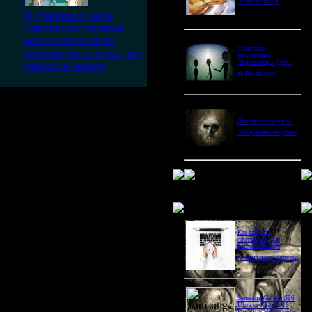
"Стрелы богов"
В сумбурном мире
накопилось слишком
много вопросов на
Секретные
которые нет ответов, мы
территории.
"Пришельцы. Дверь
просто не можем
во Вселенную"
о время сейчас ..время
Обманутые наукой.
у идем
"Исцеление смертью"
установки радона, заявил
ны Украины Андрей Лысенко.
Новое в блогах
 генераторной установки
Как выбрать
снотворное для
восстановления
режима после отпуска
 одним из самых тяжелых
Samsung Galaxy S26
Ultra vs Xiaomi 16