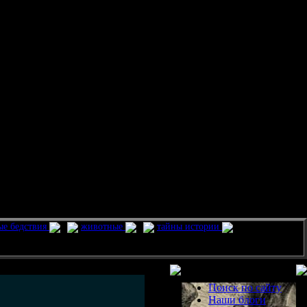
ые бедствия
животные
тайны истории
Разделы
Поиск по сайту
Наши блоги