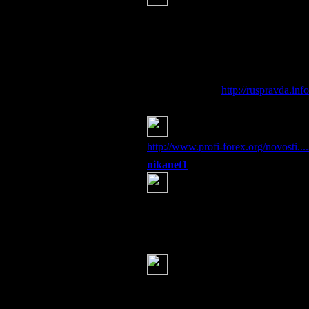
Из энциклопедий мы можем 
Они были в два раза тяжелее са
В тех же энциклопедиях мы узнаё
Но так ли это было на самом деле
Попробуем рассмотреть этот воп
...
Читать дальше:
http://ruspravda.in
Серж
(26 июня 2014 19:17)
Нормальные отношения с РФ
http://www.profi-forex.org/novosti...
nikanet1
(26 июня 2014 19:17)
Да уж, неподвластно... сам 
прошлым: везде видеокамеры
Я вижу, что пока ИХ власть тольк
и тройные стандарты даже не пыт
Серж
(26 июня 2014 19:20)
Инопланетяне считают земл
Отношение землян к своей пл
старший научный сотрудник Пулк
«Инопланетяне на нас смотрят ка