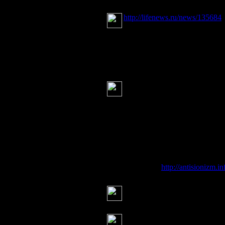
Серж
(26 июня 2014 19:10)
http://lifenews.ru/news/135684
Cотрудники ОБСЕ осмотрели разр
Специалисты отметили следы мин
Серж
(26 июня 2014 19:11)
Американские эксперты под
Через 30 лет Россия будет в
международной арене руководство
многочисленными радикальными и
совета по внешней политике (AFP
Эксперт созданной еще при Рона
ситуацию, сокращение населения 
территориальные претензии (в кн
Читать дальше:
http://antisionizm.i
Серж
(26 июня 2014 19:14)
Серж
(26 июня 2014 19:15)
Когда вымерли мамонты - н