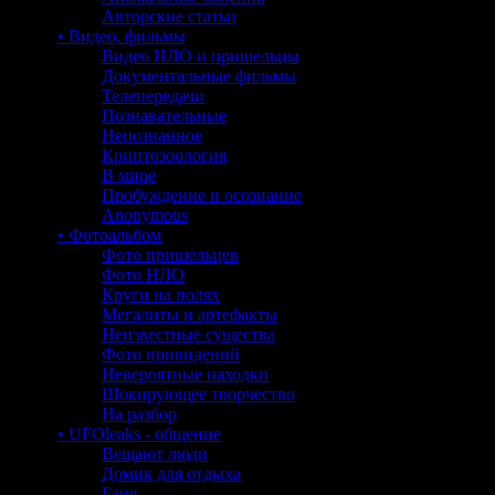
Авторские статьи
• Видео, фильмы
Видео НЛО и пришельцы
Документальные фильмы
Телепередачи
Познавательные
Непознанное
Криптозоология
В мире
Пробуждение и осознание
Anonymous
• Фотоальбом
Фото пришельцев
Фото НЛО
Круги на полях
Мегалиты и артефакты
Неизвестные существа
Фото привидений
Невероятные находки
Шокирующее творчество
На разбор
• UFOleaks - общение
Вещают люди
Домик для отдыха
Баня