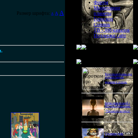
Форум
Мониторинг
A
Размер шрифта:
A
планеты
A
Гороскоп
Сонник
ТВ - 300 каналов
Поддержи сайт
м.
Последнее видео
Короткометражка про
путешествия во
времени и эгоизм.
Битва цивилизаций с
Игорем Прокопенко.
"Письма из космоса"
Странное дело.