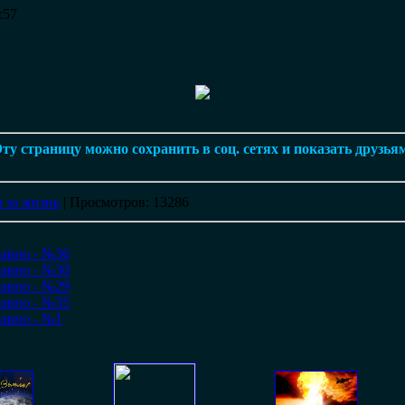
:57
ту страницу можно сохранить в соц. сетях и показать друзья
 за жизнь
|
Просмотров
: 13286
равно - №36
равно - №30
равно - №29
равно - №35
равно - №1