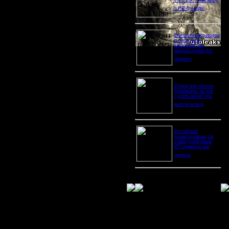
Pro Ultra: битва камер
и ИИ-функций
Ремонт перфораторов
и сварочных
аппаратов: как
выбрать сервис без
у
лишнего
Размер или чистота
бриллианта: на чем
становить статус на
сделать акцент при
удет идти противостояние с
выборе кольца
е-президента Американского
значает для Америки».
сии: плохую демографическую
Российский
балансировщик для
ожет предъявить России
отказоустойчивых
ИТ-сервисов: как
...
оценить