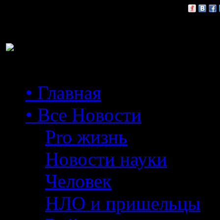
Расскажи друзьям:
• Главная
• Все Новости
Pro жизнь
Новости науки
Человек
НЛО и пришельцы