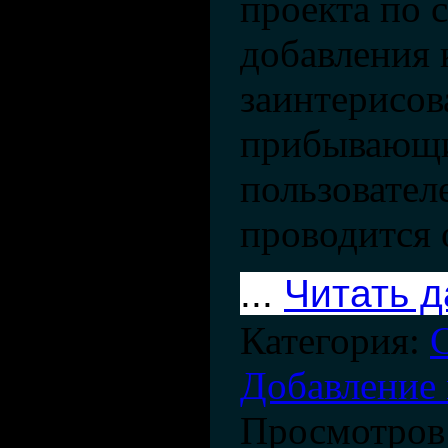
проекта по 
добавления 
заинтерисов
прибывающ
пользователе
проводится
...
Читать 
Категория:
Добавление 
Просмотров