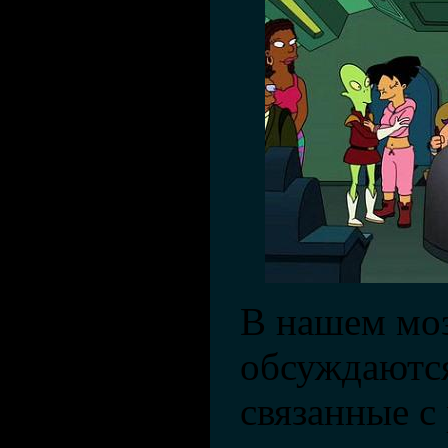
В нашем моз
обсуждаютс
связанные с