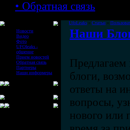
• Обратная связь
Меню сайта
UfoLeaks
»
Статьи
»
Пользова
Наши Бло
Новости
Видео
Фото
UFOleaks -
общение
Прием новостей
Предлагаем 
Обратная связь
Партнеры
блоги, возм
Наши информеры
ответы на и
вопросы, уз
нового или 
время за п