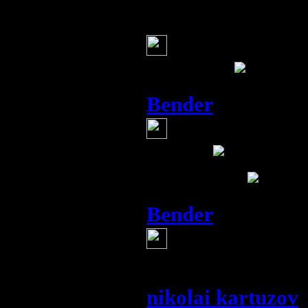
Галина
(9 августа 201
Рома за подбор
Ром плиз
Bender
(9 августа 201
Прочитал, разо
теперь
Спасибо,,,
Bender
(23 августа 20
О уже предсказ
астролога нашег
nikolai kartuzov