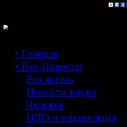
Расскажи друзьям:
• Главная
• Все Новости
Pro жизнь
Новости науки
Человек
НЛО и пришельцы