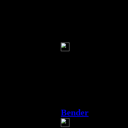
Администрации.
С уважением, Ва
Ковбой
(9 августа 201
Большое спаси
Я вот не знаю, хо
мысли, о жизни, 
знаю, смогу ли у
будут, достаточн
Поэтому я захожу
Bender
(9 августа 201
Очень хорошо,