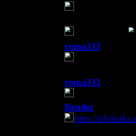
пожалуйста --с
Валя Деньгина
Спасибочки.
roma333
(27 января 
Помогите как 
определенной те
roma333
(27 января 
Помогите где 
Bender
(1 февраля 201
http://ufoleaks
Информация
Комментировать статьи на сайте 