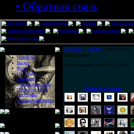
• Обратная связь
pro жизнь
новости науки
человек
нло и приш
стихийные бедствия
животные
тайны истории
авторские статьи
Меню сайта
UfoLeaks
»
Статьи
» Наши Блоги
Наши Блоги
Новости
Видео
Опубликовано: 8-08-2012, 09:36
Фото
UFOleaks -
общение
Прием новостей
Вещают люди
Обратная связь
Партнеры
Наши информеры